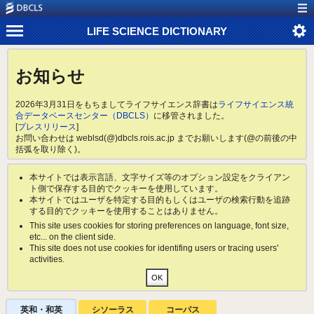
LIFE SCIENCE DICTIONARY
お知らせ
2026年3月31日をもちましてライフサイエンス辞書は
ライフサイエンス統
合データベースセンター（DBCLS）
に移管されました。
[
プレスリリース
]
お問い合わせは weblsd(@)dbcls.rois.ac.jp までお願いします(@の前後の中
括弧を取り除く)。
本サイトでは表示言語、文字サイズ等のオプション設定をクライアン
ト側で保存する目的でクッキーを使用しています。
本サイトではユーザを特定する目的もしくはユーザの検索行動を追跡
する目的でクッキーを使用することはありません。
This site uses cookies for storing preferences on language, font size,
etc... on the client side.
This site does not use cookies for identifing users or tracing users'
activities.
英和・和英
シソーラス
コーパス