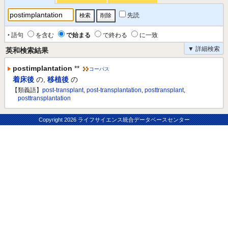
先読
‣ 語句
を含む
で始まる
で終わる
に一致
▼ 詳細検索
英和検索結果
postimplantation
**
コーパス
着床後
の
,
移植後
の
【類義語】
post-transplant
,
post-transplantation
,
posttransplant
,
posttransplantation
Copyright
2026 ライフサイエンス統合データベースセンター