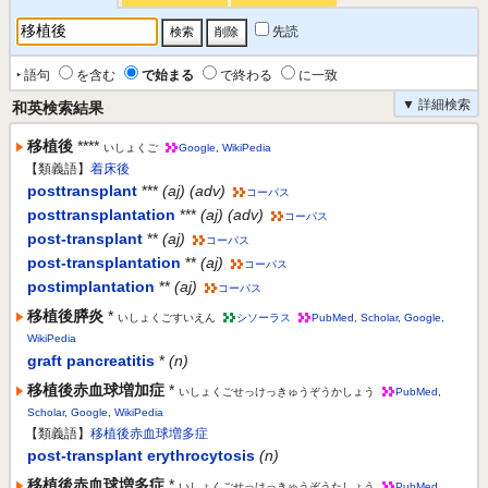
先読
‣ 語句
を含む
で始まる
で終わる
に一致
▼ 詳細検索
和英検索結果
移植後
****
いしょくご
Google
,
WikiPedia
【類義語】
着床後
posttransplant
***
(aj) (adv)
コーパス
posttransplantation
***
(aj) (adv)
コーパス
post-transplant
**
(aj)
コーパス
post-transplantation
**
(aj)
コーパス
postimplantation
**
(aj)
コーパス
移植後膵炎
*
いしょくごすいえん
シソーラス
PubMed
,
Scholar
,
Google
,
WikiPedia
graft pancreatitis
*
(n)
移植後赤血球増加症
*
いしょくごせっけっきゅうぞうかしょう
PubMed
,
Scholar
,
Google
,
WikiPedia
【類義語】
移植後赤血球増多症
post-transplant erythrocytosis
(n)
移植後赤血球増多症
*
いしょくごせっけっきゅうぞうたしょう
PubMed
,