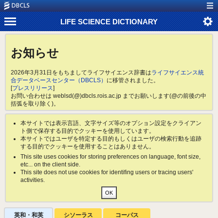
LIFE SCIENCE DICTIONARY
お知らせ
2026年3月31日をもちましてライフサイエンス辞書は
ライフサイエンス統
合データベースセンター（DBCLS）
に移管されました。
[
プレスリリース
]
お問い合わせは weblsd(@)dbcls.rois.ac.jp までお願いします(@の前後の中
括弧を取り除く)。
本サイトでは表示言語、文字サイズ等のオプション設定をクライアン
ト側で保存する目的でクッキーを使用しています。
本サイトではユーザを特定する目的もしくはユーザの検索行動を追跡
する目的でクッキーを使用することはありません。
This site uses cookies for storing preferences on language, font size,
etc... on the client side.
This site does not use cookies for identifing users or tracing users'
activities.
英和・和英
シソーラス
コーパス