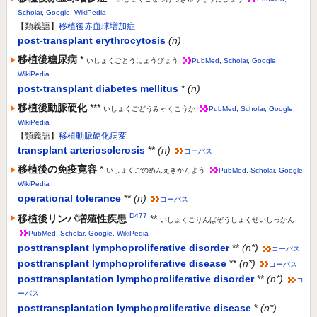
Scholar
,
Google
,
WikiPedia
【類義語】
移植後赤血球増加症
post-transplant erythrocytosis
(n)
移植後糖尿病
*
いしょくごとうにょうびょう
PubMed
,
Scholar
,
Google
,
WikiPedia
post-transplant diabetes mellitus
*
(n)
移植後動脈硬化
***
いしょくごどうみゃくこうか
PubMed
,
Scholar
,
Google
,
WikiPedia
【類義語】
移植動脈硬化病変
transplant arteriosclerosis
**
(n)
コーパス
移植後の免疫寛容
*
いしょくごのめんえきかんよう
PubMed
,
Scholar
,
Google
,
WikiPedia
operational tolerance
**
(n)
コーパス
D477
移植後リンパ増殖性疾患
**
いしょくごりんぱぞうしょくせいしっかん
PubMed
,
Scholar
,
Google
,
WikiPedia
posttransplant lymphoproliferative disorder
**
(n*)
コーパス
posttransplant lymphoproliferative disease
**
(n*)
コーパス
posttransplantation lymphoproliferative disorder
**
(n*)
コ
ーパス
posttransplantation lymphoproliferative disease
*
(n*)