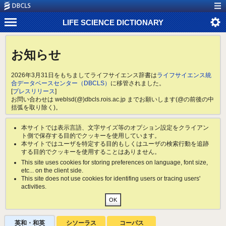
LIFE SCIENCE DICTIONARY
お知らせ
2026年3月31日をもちましてライフサイエンス辞書は
ライフサイエンス統
合データベースセンター（DBCLS）
に移管されました。
[
プレスリリース
]
お問い合わせは weblsd(@)dbcls.rois.ac.jp までお願いします(@の前後の中
括弧を取り除く)。
本サイトでは表示言語、文字サイズ等のオプション設定をクライアン
ト側で保存する目的でクッキーを使用しています。
本サイトではユーザを特定する目的もしくはユーザの検索行動を追跡
する目的でクッキーを使用することはありません。
This site uses cookies for storing preferences on language, font size,
etc... on the client side.
This site does not use cookies for identifing users or tracing users'
activities.
英和・和英
シソーラス
コーパス