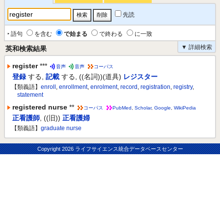
先読
‣ 語句
を含む
で始まる
で終わる
に一致
▼ 詳細検索
英和検索結果
register
***
音声
音声
コーパス
登録
する
,
記載
する
,
((名詞))(道具)
レジスター
【類義語】
enroll
,
enrollment
,
enrolment
,
record
,
registration
,
registry
,
statement
registered nurse
**
コーパス
PubMed
,
Scholar
,
Google
,
WikiPedia
正看護師
,
((旧))
正看護婦
【類義語】
graduate nurse
Copyright
2026 ライフサイエンス統合データベースセンター