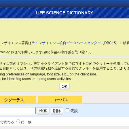
LIFE SCIENCE DICTIONARY
ライフサイエンス辞書は
ライフサイエンス統合データベースセンター（DBCLS）
に移
ls.rois.ac.jp までお願いします(@の前後の中括弧を取り除く)。
サイズ等のオプション設定をクライアント側で保存する目的でクッキーを使用して
る目的もしくはユーザの検索行動を追跡する目的でクッキーを使用することはあり
ing preferences on language, font size, etc... on the client side.
for identifing users or tracing users' activities.
シソーラス
コーパス
先読
で終わる
に一致