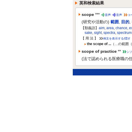
英和検索結果
scope
***
音声
音声
コ
(研究や活動の)
範囲
,
目的
,
【類義語】
aim
,
area
,
chance
,
e
sake
,
sight
,
spectra
,
spectrum
【 用 法 】
例文を表示する/隠す
the scope of ...
（…の範囲
scope of practice
**
シ
(法で認められる医療職の任