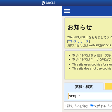
お知らせ
2026年3月31日をもちまして
[
プレスリリース
]
お問い合わせは weblsd(@)dbc
本サイトでは表示言語、文字
本サイトではユーザを特定す
This site uses cookies for stor
This site does not use cookies 
英和・和英
‣ 語句
を含む
で始まる