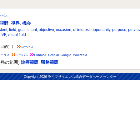
ーパス
視野
,
視界
,
機会
xtent
,
field
,
goal
,
intent
,
objective
,
occasion
,
of interest
,
opportunity
,
purpose
,
purvie
,
VF
,
visual field
（目的））
コーパス
ソーラス
コーパス
PubMed
,
Scholar
,
Google
,
WikiPedia
務の範囲)
診療範囲
,
職務範囲
Copyright
2026 ライフサイエンス統合データベースセンター