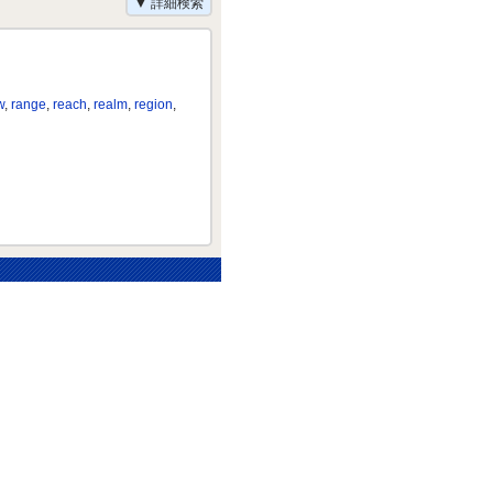
▼ 詳細検索
w
,
range
,
reach
,
realm
,
region
,