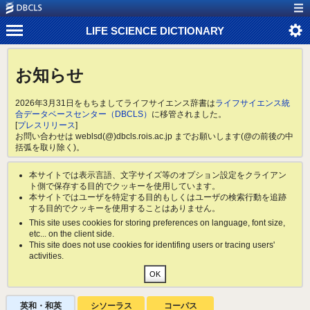
LIFE SCIENCE DICTIONARY
お知らせ
2026年3月31日をもちましてライフサイエンス辞書は
ライフサイエンス統
合データベースセンター（DBCLS）
に移管されました。
[
プレスリリース
]
お問い合わせは weblsd(@)dbcls.rois.ac.jp までお願いします(@の前後の中
括弧を取り除く)。
本サイトでは表示言語、文字サイズ等のオプション設定をクライアン
ト側で保存する目的でクッキーを使用しています。
本サイトではユーザを特定する目的もしくはユーザの検索行動を追跡
する目的でクッキーを使用することはありません。
This site uses cookies for storing preferences on language, font size,
etc... on the client side.
This site does not use cookies for identifing users or tracing users'
activities.
英和・和英
シソーラス
コーパス