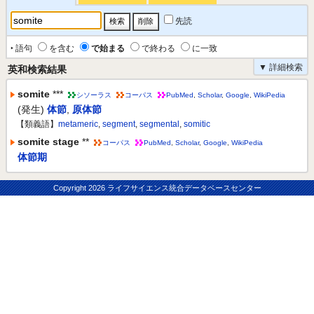
先読
‣ 語句
を含む
で始まる
で終わる
に一致
▼ 詳細検索
英和検索結果
somite
***
シソーラス
コーパス
PubMed
,
Scholar
,
Google
,
WikiPedia
(発生)
体節
,
原体節
【類義語】
metameric
,
segment
,
segmental
,
somitic
somite stage
**
コーパス
PubMed
,
Scholar
,
Google
,
WikiPedia
体節期
Copyright
2026 ライフサイエンス統合データベースセンター