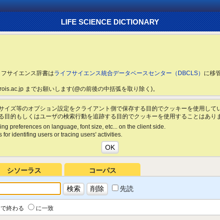
LIFE SCIENCE DICTIONARY
ライフサイエンス辞書は
ライフサイエンス統合データベースセンター（DBCLS）
に移
ls.rois.ac.jp までお願いします(@の前後の中括弧を取り除く)。
サイズ等のオプション設定をクライアント側で保存する目的でクッキーを使用して
る目的もしくはユーザの検索行動を追跡する目的でクッキーを使用することはあり
ing preferences on language, font size, etc... on the client side.
for identifing users or tracing users' activities.
シソーラス
コーパス
先読
で終わる
に一致