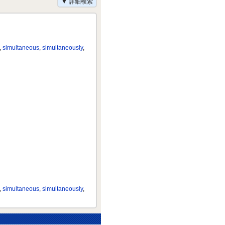
▼ 詳細検索
,
simultaneous
,
simultaneously
,
,
simultaneous
,
simultaneously
,