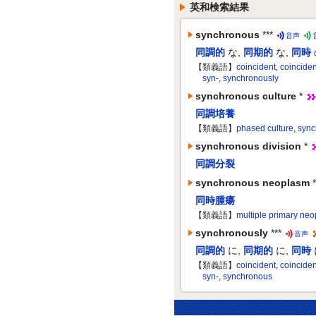
英和検索結果
synchronous
***
音声
同調的
な
,
同期的
な
,
同時
【類義語】
coincident
,
coinciden
syn-
,
synchronously
synchronous culture
*
同調培養
【類義語】
phased culture
,
sync
synchronous division
*
同調分裂
synchronous neoplasm
*
同時腫瘍
【類義語】
multiple primary ne
synchronously
***
音声
同調的
に
,
同期的
に
,
同時
【類義語】
coincident
,
coinciden
syn-
,
synchronous