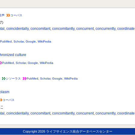
音声
コーパス
の
tal
,
coincidentally
,
concomitant
,
concomitantly
,
concurrent
,
concurrently
,
coordinate
PubMed
,
Scholar
,
Google
,
WikiPedia
hronized culture
PubMed
,
Scholar
,
Google
,
WikiPedia
シソーラス
PubMed
,
Scholar
,
Google
,
WikiPedia
oplasm
コーパス
に
tal
,
coincidentally
,
concomitant
,
concomitantly
,
concurrent
,
concurrently
,
coordinate
Copyright
2026 ライフサイエンス統合データベースセンター