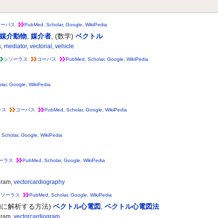
コーパス
PubMed
,
Scholar
,
Google
,
WikiPedia
媒介動物
,
媒介者
,
(数学)
ベクトル
s
,
mediator
,
vectorial
,
vehicle
シソーラス
コーパス
PubMed
,
Scholar
,
Google
,
WikiPedia
lar
,
Google
,
WikiPedia
ラス
コーパス
PubMed
,
Scholar
,
Google
,
WikiPedia
,
Scholar
,
Google
,
WikiPedia
ーラス
PubMed
,
Scholar
,
Google
,
WikiPedia
gram,
vectorcardiography
シソーラス
PubMed
,
Scholar
,
Google
,
WikiPedia
に解析する方法)
ベクトル心電図
,
ベクトル心電図法
gram,
vectorcardiogram