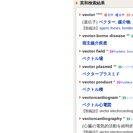
英和検索結果
vector
****
音声
音声
(遺伝子)
ベクター
,
媒介物
,
【類義語】
agent
,
fomes
,
fomite
vector-borne disease
**
宿主媒介疾患
vector field
*
PubMed
,
Scho
ベクトル場
vector plasmid
**
シソー
ベクタープラスミド
vector product
*
PubMed
ベクトル積
vectorcardiogram
*
シソ
ベクトル心電図
【類義語】vector electrocardio
vectorcardiography
*
(心臓の電気的活動を経時的
【類義語】vector electrocardio