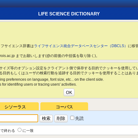
LIFE SCIENCE DICTIONARY
ライフサイエンス辞書は
ライフサイエンス統合データベースセンター（DBCLS）
に移
ls.rois.ac.jp までお願いします(@の前後の中括弧を取り除く)。
サイズ等のオプション設定をクライアント側で保存する目的でクッキーを使用して
る目的もしくはユーザの検索行動を追跡する目的でクッキーを使用することはあり
ing preferences on language, font size, etc... on the client side.
for identifing users or tracing users' activities.
シソーラス
コーパス
先読
で終わる
に一致