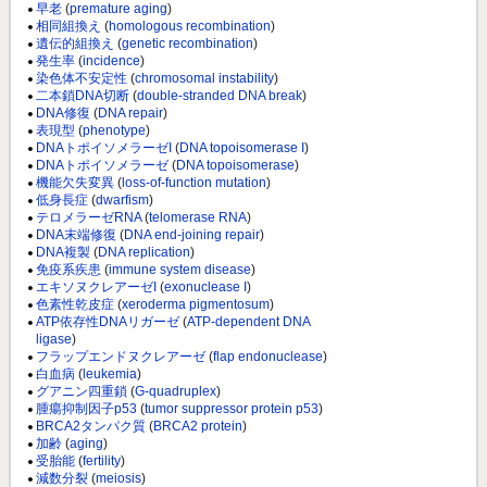
早老
(
premature aging
)
相同組換え
(
homologous recombination
)
遺伝的組換え
(
genetic recombination
)
発生率
(
incidence
)
染色体不安定性
(
chromosomal instability
)
二本鎖DNA切断
(
double-stranded DNA break
)
DNA修復
(
DNA repair
)
表現型
(
phenotype
)
DNAトポイソメラーゼI
(
DNA topoisomerase I
)
DNAトポイソメラーゼ
(
DNA topoisomerase
)
機能欠失変異
(
loss-of-function mutation
)
低身長症
(
dwarfism
)
テロメラーゼRNA
(
telomerase RNA
)
DNA末端修復
(
DNA end-joining repair
)
DNA複製
(
DNA replication
)
免疫系疾患
(
immune system disease
)
エキソヌクレアーゼI
(
exonuclease I
)
色素性乾皮症
(
xeroderma pigmentosum
)
ATP依存性DNAリガーゼ
(
ATP-dependent DNA
ligase
)
フラップエンドヌクレアーゼ
(
flap endonuclease
)
白血病
(
leukemia
)
グアニン四重鎖
(
G-quadruplex
)
腫瘍抑制因子p53
(
tumor suppressor protein p53
)
BRCA2タンパク質
(
BRCA2 protein
)
加齢
(
aging
)
受胎能
(
fertility
)
減数分裂
(
meiosis
)