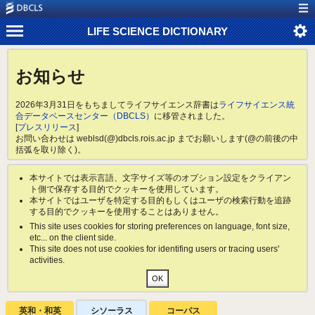
LIFE SCIENCE DICTIONARY
お知らせ
2026年3月31日をもちましてライフサイエンス辞書は
ライフサイエンス統
合データベースセンター（DBCLS）
に移管されました。
[
プレスリリース
]
お問い合わせは weblsd(@)dbcls.rois.ac.jp までお願いします(@の前後の中
括弧を取り除く)。
本サイトでは表示言語、文字サイズ等のオプション設定をクライアン
ト側で保存する目的でクッキーを使用しています。
本サイトではユーザを特定する目的もしくはユーザの検索行動を追跡
する目的でクッキーを使用することはありません。
This site uses cookies for storing preferences on language, font size,
etc... on the client side.
This site does not use cookies for identifing users or tracing users'
activities.
英和・和英
シソーラス
コーパス