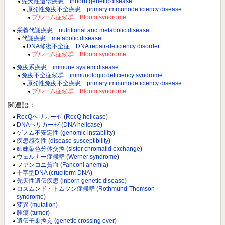
先天性遺伝疾患 inborn genetic disease
原発性免疫不全疾患 primary immunodeficiency disease
ブルーム症候群 Bloom syndrome
栄養代謝疾患 nutritional and metabolic disease
代謝疾患 metabolic disease
DNA修復不全症 DNA repair-deficiency disorder
ブルーム症候群 Bloom syndrome
免疫系疾患 immune system disease
免疫不全症候群 immunologic deficiency syndrome
原発性免疫不全疾患 primary immunodeficiency disease
ブルーム症候群 Bloom syndrome
関連語：
RecQヘリカーゼ
(
RecQ helicase
)
DNAヘリカーゼ
(
DNA helicase
)
ゲノム不安定性
(
genomic instability
)
疾患感受性
(
disease susceptibility
)
姉妹染色分体交換
(
sister chromatid exchange
)
ウェルナー症候群
(
Werner syndrome
)
ファンコニ貧血
(
Fanconi anemia
)
十字型DNA
(
cruciform DNA
)
先天性遺伝疾患
(
inborn genetic disease
)
ロスムンド・トムソン症候群
(
Rothmund-Thomson
syndrome
)
変異
(
mutation
)
腫瘍
(
tumor
)
遺伝子乗換え
(
genetic crossing over
)