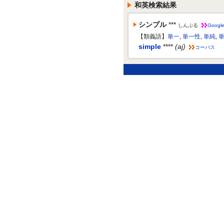
和英検索結果
シンプル
***
しんぷる
Googl
【類義語】
単一
,
単一性
,
単純
,
simple
****
(aj)
コーパス