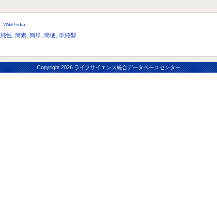
e
,
WikiPedia
単純性
,
簡素
,
簡単
,
簡便
,
単純型
Copyright
2026 ライフサイエンス統合データベースセンター