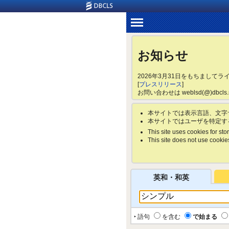
お知らせ
2026年3月31日をもちまして
[
プレスリリース
]
お問い合わせは weblsd(@)dbc
本サイトでは表示言語、文字
本サイトではユーザを特定す
This site uses cookies for stor
This site does not use cookies 
英和・和英
‣ 語句
を含む
で始まる