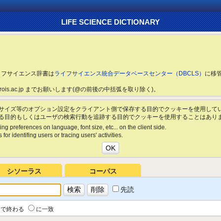
LIFE SCIENCE DICTIONARY
ライフサイエンス辞書は
ライフサイエンス統合データベースセンター（DBCLS）
に移
ls.rois.ac.jp までお願いします(@の前後の中括弧を取り除く)。
サイズ等のオプション設定をクライアント側で保存する目的でクッキーを使用して
る目的もしくはユーザの検索行動を追跡する目的でクッキーを使用することはあり
ing preferences on language, font size, etc... on the client side.
for identifing users or tracing users' activities.
シソーラス
コーパス
先読
で終わる
に一致