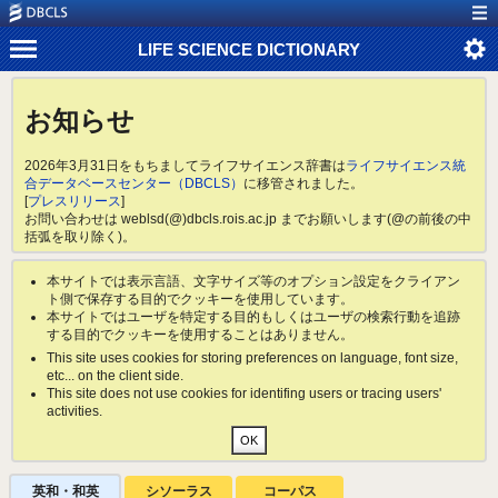
LIFE SCIENCE DICTIONARY
お知らせ
2026年3月31日をもちましてライフサイエンス辞書は
ライフサイエンス統
合データベースセンター（DBCLS）
に移管されました。
[
プレスリリース
]
お問い合わせは weblsd(@)dbcls.rois.ac.jp までお願いします(@の前後の中
括弧を取り除く)。
本サイトでは表示言語、文字サイズ等のオプション設定をクライアン
ト側で保存する目的でクッキーを使用しています。
本サイトではユーザを特定する目的もしくはユーザの検索行動を追跡
する目的でクッキーを使用することはありません。
This site uses cookies for storing preferences on language, font size,
etc... on the client side.
This site does not use cookies for identifing users or tracing users'
activities.
英和・和英
シソーラス
コーパス