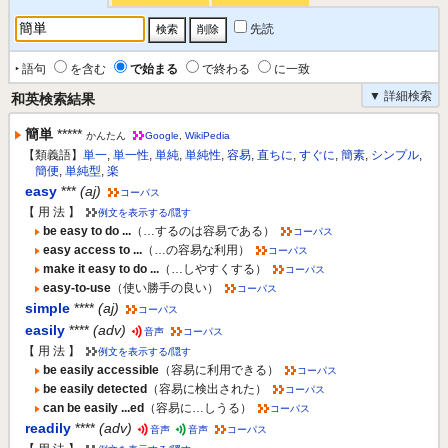
先読
‣ 語句
を含む
で始まる
で終わる
に一致
▼ 詳細検索
和英検索結果
簡単
*****
かんたん
Google
,
WikiPedia
【類義語】
単一
,
単一性
,
単純
,
単純性
,
容易
,
直ちに
,
すぐに
,
簡素
,
シンプル
,
簡便
,
単純型
,
楽
easy
***
(aj)
コーパス
【 用 法 】
例文を表示する/隠す
be easy to do ...
（…するのは容易である）
コーパス
easy access to ...
（…の容易な利用）
コーパス
make it easy to do ...
（…しやすくする）
コーパス
easy-to-use
（使い勝手の良い）
コーパス
simple
****
(aj)
コーパス
easily
****
(adv)
音声
コーパス
【 用 法 】
例文を表示する/隠す
be easily accessible
（容易に利用できる）
コーパス
be easily detected
（容易に検出された）
コーパス
can be easily ...ed
（容易に…しうる）
コーパス
readily
****
(adv)
音声
音声
コーパス