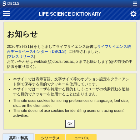
LIFE SCIENCE DICTIONARY
お知らせ
2026年3月31日をもちましてライフサイエンス辞書は
ライフサイエンス統
合データベースセンター（DBCLS）
に移管されました。
[
プレスリリース
]
お問い合わせは weblsd(@)dbcls.rois.ac.jp までお願いします(@の前後の中
括弧を取り除く)。
本サイトでは表示言語、文字サイズ等のオプション設定をクライアン
ト側で保存する目的でクッキーを使用しています。
本サイトではユーザを特定する目的もしくはユーザの検索行動を追跡
する目的でクッキーを使用することはありません。
This site uses cookies for storing preferences on language, font size,
etc... on the client side.
This site does not use cookies for identifing users or tracing users'
activities.
英和・和英
シソーラス
コーパス