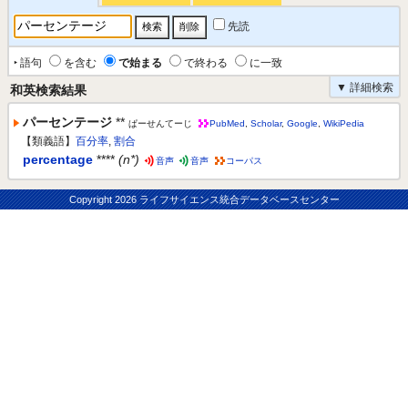
先読
‣ 語句
を含む
で始まる
で終わる
に一致
▼ 詳細検索
和英検索結果
パーセンテージ
**
ぱーせんてーじ
PubMed
,
Scholar
,
Google
,
WikiPedia
【類義語】
百分率
,
割合
percentage
****
(n*)
音声
音声
コーパス
Copyright
2026 ライフサイエンス統合データベースセンター