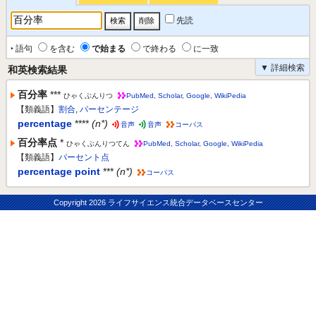
先読
‣ 語句
を含む
で始まる
で終わる
に一致
▼ 詳細検索
和英検索結果
百分率
***
ひゃくぶんりつ
PubMed
,
Scholar
,
Google
,
WikiPedia
【類義語】
割合
,
パーセンテージ
percentage
****
(n*)
音声
音声
コーパス
百分率点
*
ひゃくぶんりつてん
PubMed
,
Scholar
,
Google
,
WikiPedia
【類義語】
パーセント点
percentage point
***
(n*)
コーパス
Copyright
2026 ライフサイエンス統合データベースセンター