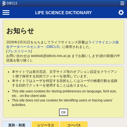
LIFE SCIENCE DICTIONARY
お知らせ
2026年3月31日をもちましてライフサイエンス辞書は
ライフサイエンス統
合データベースセンター（DBCLS）
に移管されました。
[
プレスリリース
]
お問い合わせは weblsd(@)dbcls.rois.ac.jp までお願いします(@の前後の中
括弧を取り除く)。
本サイトでは表示言語、文字サイズ等のオプション設定をクライアン
ト側で保存する目的でクッキーを使用しています。
本サイトではユーザを特定する目的もしくはユーザの検索行動を追跡
する目的でクッキーを使用することはありません。
This site uses cookies for storing preferences on language, font size,
etc... on the client side.
This site does not use cookies for identifing users or tracing users'
activities.
英和・和英
シソーラス
コーパス