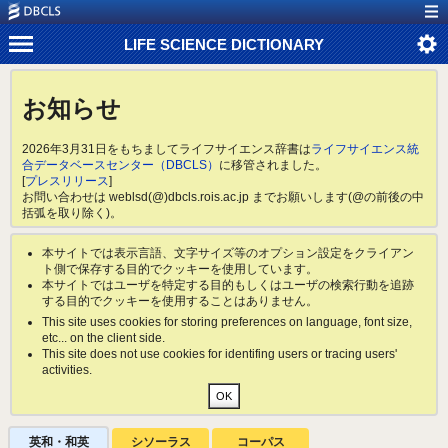
LIFE SCIENCE DICTIONARY
お知らせ
2026年3月31日をもちましてライフサイエンス辞書は
ライフサイエンス統
合データベースセンター（DBCLS）
に移管されました。
[
プレスリリース
]
お問い合わせは weblsd(@)dbcls.rois.ac.jp までお願いします(@の前後の中
括弧を取り除く)。
本サイトでは表示言語、文字サイズ等のオプション設定をクライアン
ト側で保存する目的でクッキーを使用しています。
本サイトではユーザを特定する目的もしくはユーザの検索行動を追跡
する目的でクッキーを使用することはありません。
This site uses cookies for storing preferences on language, font size,
etc... on the client side.
This site does not use cookies for identifing users or tracing users'
activities.
英和・和英
シソーラス
コーパス