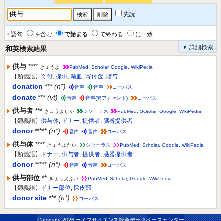
先読
‣ 語句
を含む
で始まる
で終わる
に一致
▼ 詳細検索
和英検索結果
供与
****
きょうよ
PubMed
,
Scholar
,
Google
,
WikiPedia
【類義語】
寄付
,
提供
,
輸血
,
寄付金
,
贈与
donation
***
(n*)
音声
音声
コーパス
donate
***
(vt)
音声
音声(異アクセント)
コーパス
供与者
***
きょうよしゃ
シソーラス
PubMed
,
Scholar
,
Google
,
WikiPedia
【類義語】
供与体
,
ドナー
,
提供者
,
臓器提供者
donor
*****
(n*)
音声
音声
コーパス
供与体
****
きょうよたい
シソーラス
PubMed
,
Scholar
,
Google
,
WikiPedia
【類義語】
ドナー
,
供与者
,
提供者
,
臓器提供者
donor
*****
(n*)
音声
音声
コーパス
供与部位
**
きょうよぶい
PubMed
,
Scholar
,
Google
,
WikiPedia
【類義語】
ドナー部位
,
採皮部
donor site
***
(n*)
コーパス
Copyright
2026 ライフサイエンス統合データベースセンター