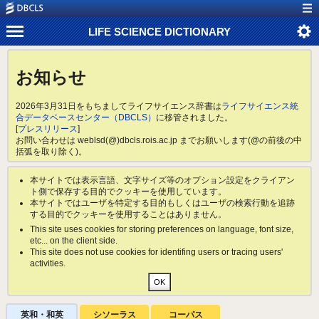
LIFE SCIENCE DICTIONARY
お知らせ
2026年3月31日をもちましてライフサイエンス辞書は
ライフサイエンス統
合データベースセンター（DBCLS）
に移管されました。
[
プレスリリース
]
お問い合わせは weblsd(@)dbcls.rois.ac.jp までお願いします(@の前後の中
括弧を取り除く)。
本サイトでは表示言語、文字サイズ等のオプション設定をクライアン
ト側で保存する目的でクッキーを使用しています。
本サイトではユーザを特定する目的もしくはユーザの検索行動を追跡
する目的でクッキーを使用することはありません。
This site uses cookies for storing preferences on language, font size,
etc... on the client side.
This site does not use cookies for identifing users or tracing users'
activities.
英和・和英
シソーラス
コーパス