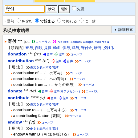
先読
‣ 語句
を含む
で始まる
で終わる
に一致
▼ 詳細検索
和英検索結果
寄付
***
きふ
シソーラス
PubMed
,
Scholar
,
Google
,
WikiPedia
【類義語】
寄与
,
貢献
,
提供
,
輸血
,
供与
,
賦与
,
寄付金
,
贈与
,
授ける
donation
***
(n*)
音声
音声
コーパス
contribution
****
(n*)
音声
音声
コーパス
【 用 法 】
例文を表示する/隠す
contribution of ...
（…の寄与）
コーパス
contribution to ...
（…への寄与）
コーパス
contribution from ...
（…からの寄与）
コーパス
donate
***
(vt)
音声
音声(異アクセント)
コーパス
contribute
*****
(v)
音声
音声
コーパス
【 用 法 】
例文を表示する/隠す
contribute to ...
（…に寄与する）
コーパス
a contributing factor
（要因）
コーパス
endow
***
(vt)
コーパス
【 用 法 】
例文を表示する/隠す
endow A with B
（AにBを授ける）
コーパス