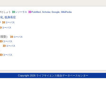
びとしょう
シソーラス
PubMed
,
Scholar
,
Google
,
WikiPedia
矮化
,
低身長症
声
コーパス
コーパス
表現型）
コーパス
コーパス
）
コーパス
ス
コーパス
Copyright
2026 ライフサイエンス統合データベースセンター