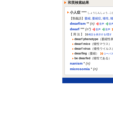
和英検索結果
小人症
****
しょうじんしょう, こ
【類義語】
萎縮
,
萎縮症
,
矮性
,
dwarfism
**
(n)
音声
音
dwarf
***
(n*)
音声
音声
【 用 法 】
例文を表示する/隠す
dwarf phenotype
（萎縮性
dwarf mice
（矮性マウス）
dwarf virus
（矮性ウイルス
dwarfing
（萎縮）
コーパ
be dwarfed
（矮性である）
nanism
*
(n)
microsomia
*
(n)