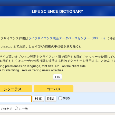
LIFE SCIENCE DICTIONARY
ライフサイエンス辞書は
ライフサイエンス統合データベースセンター（DBCLS）
に移
ls.rois.ac.jp までお願いします(@の前後の中括弧を取り除く)。
サイズ等のオプション設定をクライアント側で保存する目的でクッキーを使用して
る目的もしくはユーザの検索行動を追跡する目的でクッキーを使用することはあり
ing preferences on language, font size, etc... on the client side.
for identifing users or tracing users' activities.
シソーラス
コーパス
先読
で終わる
に一致