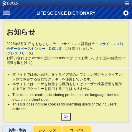
LIFE SCIENCE DICTIONARY
お知らせ
2026年3月31日をもちましてライフサイエンス辞書は
ライフサイエンス統
合データベースセンター（DBCLS）
に移管されました。
[
プレスリリース
]
お問い合わせは weblsd(@)dbcls.rois.ac.jp までお願いします(@の前後の中
括弧を取り除く)。
本サイトでは表示言語、文字サイズ等のオプション設定をクライアン
ト側で保存する目的でクッキーを使用しています。
本サイトではユーザを特定する目的もしくはユーザの検索行動を追跡
する目的でクッキーを使用することはありません。
This site uses cookies for storing preferences on language, font size,
etc... on the client side.
This site does not use cookies for identifing users or tracing users'
activities.
英和・和英
シソーラス
コーパス