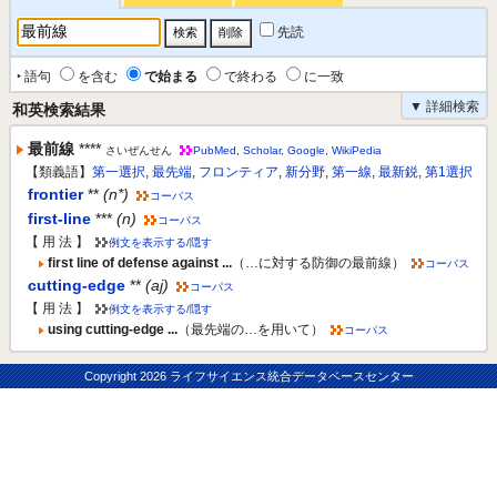
先読
‣ 語句
を含む
で始まる
で終わる
に一致
▼ 詳細検索
和英検索結果
最前線
****
さいぜんせん
PubMed
,
Scholar
,
Google
,
WikiPedia
【類義語】
第一選択
,
最先端
,
フロンティア
,
新分野
,
第一線
,
最新鋭
,
第1選択
frontier
**
(n*)
コーパス
first-line
***
(n)
コーパス
【 用 法 】
例文を表示する/隠す
first line of defense against ...
（…に対する防御の最前線）
コーパス
cutting-edge
**
(aj)
コーパス
【 用 法 】
例文を表示する/隠す
using cutting-edge ...
（最先端の…を用いて）
コーパス
Copyright
2026 ライフサイエンス統合データベースセンター