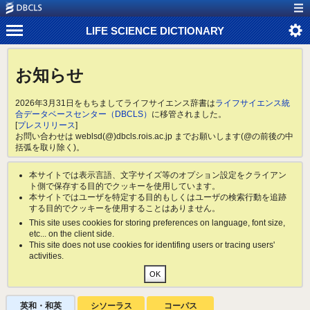
LIFE SCIENCE DICTIONARY
お知らせ
2026年3月31日をもちましてライフサイエンス辞書は
ライフサイエンス統
合データベースセンター（DBCLS）
に移管されました。
[
プレスリリース
]
お問い合わせは weblsd(@)dbcls.rois.ac.jp までお願いします(@の前後の中
括弧を取り除く)。
本サイトでは表示言語、文字サイズ等のオプション設定をクライアン
ト側で保存する目的でクッキーを使用しています。
本サイトではユーザを特定する目的もしくはユーザの検索行動を追跡
する目的でクッキーを使用することはありません。
This site uses cookies for storing preferences on language, font size,
etc... on the client side.
This site does not use cookies for identifing users or tracing users'
activities.
英和・和英
シソーラス
コーパス