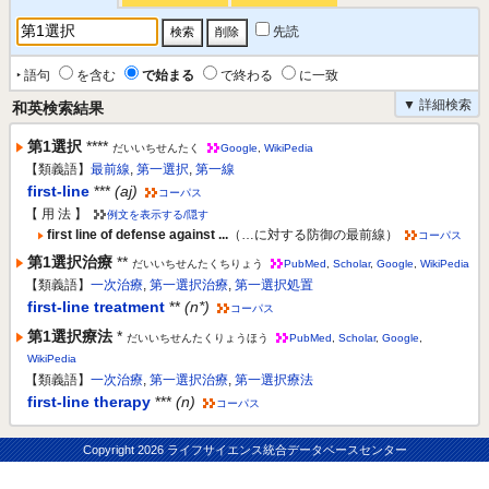
先読
‣ 語句
を含む
で始まる
で終わる
に一致
▼ 詳細検索
和英検索結果
第1選択
****
だいいちせんたく
Google
,
WikiPedia
【類義語】
最前線
,
第一選択
,
第一線
first-line
***
(aj)
コーパス
【 用 法 】
例文を表示する/隠す
first line of defense against ...
（…に対する防御の最前線）
コーパス
第1選択治療
**
だいいちせんたくちりょう
PubMed
,
Scholar
,
Google
,
WikiPedia
【類義語】
一次治療
,
第一選択治療
,
第一選択処置
first-line treatment
**
(n*)
コーパス
第1選択療法
*
だいいちせんたくりょうほう
PubMed
,
Scholar
,
Google
,
WikiPedia
【類義語】
一次治療
,
第一選択治療
,
第一選択療法
first-line therapy
***
(n)
コーパス
Copyright
2026 ライフサイエンス統合データベースセンター