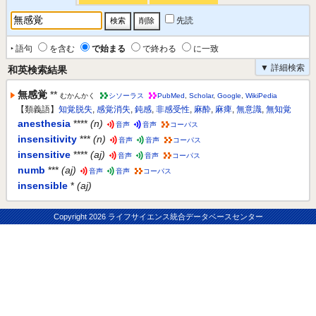
先読
‣ 語句
を含む
で始まる
で終わる
に一致
▼ 詳細検索
和英検索結果
無感覚
**
むかんかく
シソーラス
PubMed
,
Scholar
,
Google
,
WikiPedia
【類義語】
知覚脱失
,
感覚消失
,
鈍感
,
非感受性
,
麻酔
,
麻痺
,
無意識
,
無知覚
anesthesia
****
(n)
音声
音声
コーパス
insensitivity
***
(n)
音声
音声
コーパス
insensitive
****
(aj)
音声
音声
コーパス
numb
***
(aj)
音声
音声
コーパス
insensible
*
(aj)
Copyright
2026 ライフサイエンス統合データベースセンター