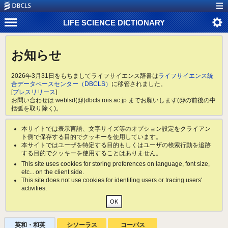
LIFE SCIENCE DICTIONARY
お知らせ
2026年3月31日をもちましてライフサイエンス辞書は
ライフサイエンス統
合データベースセンター（DBCLS）
に移管されました。
[
プレスリリース
]
お問い合わせは weblsd(@)dbcls.rois.ac.jp までお願いします(@の前後の中
括弧を取り除く)。
本サイトでは表示言語、文字サイズ等のオプション設定をクライアン
ト側で保存する目的でクッキーを使用しています。
本サイトではユーザを特定する目的もしくはユーザの検索行動を追跡
する目的でクッキーを使用することはありません。
This site uses cookies for storing preferences on language, font size,
etc... on the client side.
This site does not use cookies for identifing users or tracing users'
activities.
英和・和英
シソーラス
コーパス