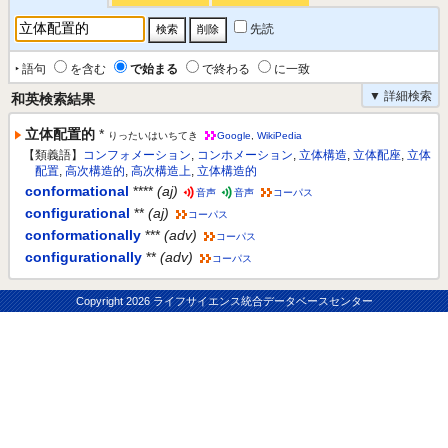
先読
‣ 語句
を含む
で始まる
で終わる
に一致
▼ 詳細検索
和英検索結果
立体配置的
*
りったいはいちてき
Google
,
WikiPedia
【類義語】
コンフォメーション
,
コンホメーション
,
立体構造
,
立体配座
,
立体
配置
,
高次構造的
,
高次構造上
,
立体構造的
conformational
****
(aj)
音声
音声
コーパス
configurational
**
(aj)
コーパス
conformationally
***
(adv)
コーパス
configurationally
**
(adv)
コーパス
Copyright
2026 ライフサイエンス統合データベースセンター