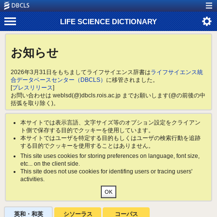
LIFE SCIENCE DICTIONARY
お知らせ
2026年3月31日をもちましてライフサイエンス辞書は
ライフサイエンス統
合データベースセンター（DBCLS）
に移管されました。
[
プレスリリース
]
お問い合わせは weblsd(@)dbcls.rois.ac.jp までお願いします(@の前後の中
括弧を取り除く)。
本サイトでは表示言語、文字サイズ等のオプション設定をクライアン
ト側で保存する目的でクッキーを使用しています。
本サイトではユーザを特定する目的もしくはユーザの検索行動を追跡
する目的でクッキーを使用することはありません。
This site uses cookies for storing preferences on language, font size,
etc... on the client side.
This site does not use cookies for identifing users or tracing users'
activities.
英和・和英
シソーラス
コーパス