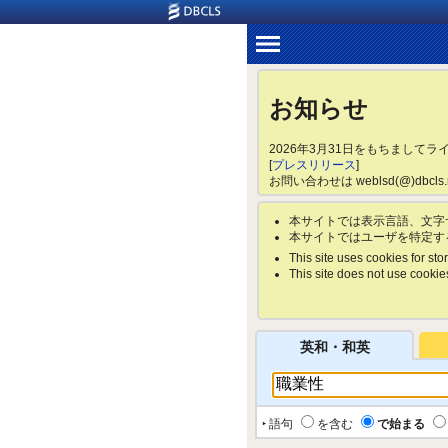
お知らせ
2026年3月31日をもちまして
[
プレスリリース
]
お問い合わせは weblsd(@)dbc
本サイトでは表示言語、文字
本サイトではユーザを特定す
This site uses cookies for stor
This site does not use cookies 
英和・和英
‣ 語句
を含む
で始まる