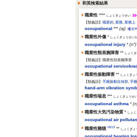
和英検索結果
職業性
****
しょくぎょうせい
【類義語】
職業的
,
業務
,
業務上
occupational
***
(aj)
音
職業性外傷
*
しょくぎょうせい
occupational injury
*
(n*)
職業性頸肩腕障害
**
しょくぎ
【類義語】職業性頚肩腕障害
occupational cervicobrac
職業性振動障害
**
しょくぎょ
【類義語】
手腕振動症候群
,
手
hand-arm vibration syn
職業性喘息
***
しょくぎょうせ
occupational asthma
*
(n
職業性大気汚染物質
*
しょく
occupational air pollutan
H919
職業性難聴
**
しょくぎょ
occupational hearing lo