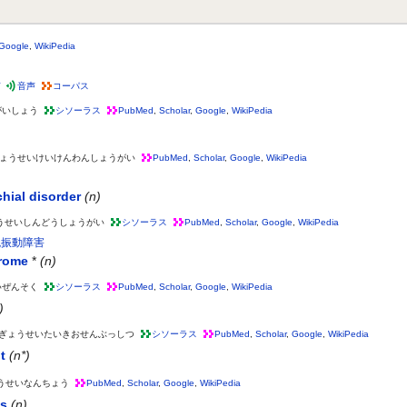
Google
,
WikiPedia
声
音声
コーパス
がいしょう
シソーラス
PubMed
,
Scholar
,
Google
,
WikiPedia
ょうせいけいけんわんしょうがい
PubMed
,
Scholar
,
Google
,
WikiPedia
hial disorder
(n)
うせいしんどうしょうがい
シソーラス
PubMed
,
Scholar
,
Google
,
WikiPedia
腕振動障害
drome
*
(n)
いぜんそく
シソーラス
PubMed
,
Scholar
,
Google
,
WikiPedia
)
ぎょうせいたいきおせんぶっしつ
シソーラス
PubMed
,
Scholar
,
Google
,
WikiPedia
t
(n*)
うせいなんちょう
PubMed
,
Scholar
,
Google
,
WikiPedia
ss
(n)