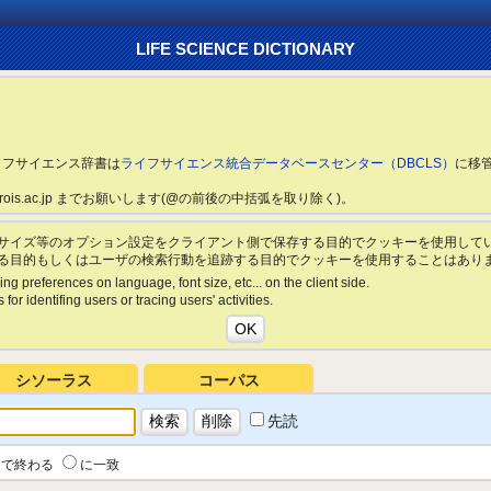
LIFE SCIENCE DICTIONARY
ライフサイエンス辞書は
ライフサイエンス統合データベースセンター（DBCLS）
に移
ls.rois.ac.jp までお願いします(@の前後の中括弧を取り除く)。
サイズ等のオプション設定をクライアント側で保存する目的でクッキーを使用して
る目的もしくはユーザの検索行動を追跡する目的でクッキーを使用することはあり
ing preferences on language, font size, etc... on the client side.
for identifing users or tracing users' activities.
シソーラス
コーパス
先読
で終わる
に一致