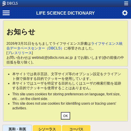
LIFE SCIENCE DICTIONARY
お知らせ
2026年3月31日をもちましてライフサイエンス辞書は
ライフサイエンス統
合データベースセンター（DBCLS）
に移管されました。
[
プレスリリース
]
お問い合わせは weblsd(@)dbcls.rois.ac.jp までお願いします(@の前後の中
括弧を取り除く)。
本サイトでは表示言語、文字サイズ等のオプション設定をクライアン
ト側で保存する目的でクッキーを使用しています。
本サイトではユーザを特定する目的もしくはユーザの検索行動を追跡
する目的でクッキーを使用することはありません。
This site uses cookies for storing preferences on language, font size,
etc... on the client side.
This site does not use cookies for identifing users or tracing users'
activities.
英和・和英
シソーラス
コーパス