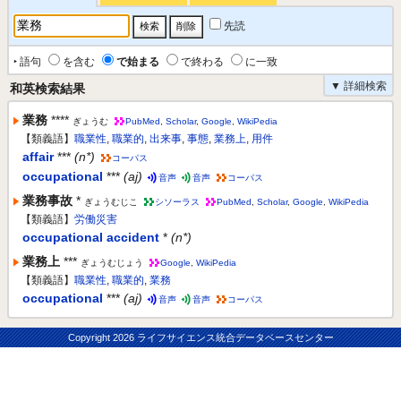
先読
‣ 語句
を含む
で始まる
で終わる
に一致
▼ 詳細検索
和英検索結果
業務
****
ぎょうむ
PubMed
,
Scholar
,
Google
,
WikiPedia
【類義語】
職業性
,
職業的
,
出来事
,
事態
,
業務上
,
用件
affair
***
(n*)
コーパス
occupational
***
(aj)
音声
音声
コーパス
業務事故
*
ぎょうむじこ
シソーラス
PubMed
,
Scholar
,
Google
,
WikiPedia
【類義語】
労働災害
occupational accident
*
(n*)
業務上
***
ぎょうむじょう
Google
,
WikiPedia
【類義語】
職業性
,
職業的
,
業務
occupational
***
(aj)
音声
音声
コーパス
Copyright
2026 ライフサイエンス統合データベースセンター