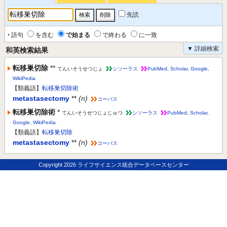
先読
‣ 語句
を含む
で始まる
で終わる
に一致
▼ 詳細検索
和英検索結果
転移巣切除
**
てんいそうせつじょ
シソーラス
PubMed
,
Scholar
,
Google
,
WikiPedia
【類義語】
転移巣切除術
metastasectomy
**
(n)
コーパス
転移巣切除術
*
てんいそうせつじょじゅつ
シソーラス
PubMed
,
Scholar
,
Google
,
WikiPedia
【類義語】
転移巣切除
metastasectomy
**
(n)
コーパス
Copyright
2026 ライフサイエンス統合データベースセンター