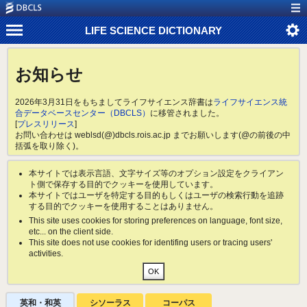
LIFE SCIENCE DICTIONARY
お知らせ
2026年3月31日をもちましてライフサイエンス辞書は
ライフサイエンス統
合データベースセンター（DBCLS）
に移管されました。
[
プレスリリース
]
お問い合わせは weblsd(@)dbcls.rois.ac.jp までお願いします(@の前後の中
括弧を取り除く)。
本サイトでは表示言語、文字サイズ等のオプション設定をクライアン
ト側で保存する目的でクッキーを使用しています。
本サイトではユーザを特定する目的もしくはユーザの検索行動を追跡
する目的でクッキーを使用することはありません。
This site uses cookies for storing preferences on language, font size,
etc... on the client side.
This site does not use cookies for identifing users or tracing users'
activities.
英和・和英
シソーラス
コーパス