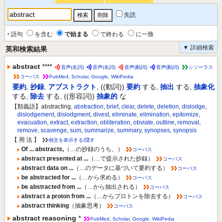
先読
‣ 語句
を含む
で始まる
で終わる
に一致
▼ 詳細検索
英和検索結果
abstract
****
音声(名詞)
音声(名詞)
音声(動詞)
音声(動詞)
シソーラス
コーパス
PubMed
,
Scholar
,
Google
,
WikiPedia
要約
,
抄録
,
アブストラクト
,
((動詞))
要約
する
,
抽出
する
,
抽象化
する
,
除去
する
,
((形容詞))
抽象的
な
【類義語】abstracting,
abstraction
,
brief
,
clear
,
delete
,
deletion
,
dislodge
,
dislodgement
,
dislodgment
,
divest
,
eliminate
,
elimination
,
epitomize
,
evacuation
,
extract
,
extraction
,
obliteration
,
obviate
,
outline
,
removal
,
remove
,
scavenge
,
sum
,
summarize
,
summary
,
synopses
,
synopsis
【 用 法 】
例文を表示する/隠す
Of ... abstracts,
（…の抄録のうち、）
コーパス
abstract presented at ...
（…で提示された抄録）
コーパス
abstract data on ...
（…のデータに基づいて要約する）
コーパス
be abstracted for ...
（…から求める）
コーパス
be abstracted from ...
（…から抽出される）
コーパス
abstract a proton from ...
（…からプロトンを除去する）
コーパス
abstract thinking
（抽象思考）
コーパス
abstract reasoning
*
PubMed
,
Scholar
,
Google
,
WikiPedia