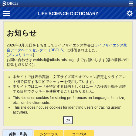
LIFE SCIENCE DICTIONARY
お知らせ
2026年3月31日をもちましてライフサイエンス辞書は
ライフサイエンス統
合データベースセンター（DBCLS）
に移管されました。
[
プレスリリース
]
お問い合わせは weblsd(@)dbcls.rois.ac.jp までお願いします(@の前後の中
括弧を取り除く)。
本サイトでは表示言語、文字サイズ等のオプション設定をクライアン
ト側で保存する目的でクッキーを使用しています。
本サイトではユーザを特定する目的もしくはユーザの検索行動を追跡
する目的でクッキーを使用することはありません。
This site uses cookies for storing preferences on language, font size,
etc... on the client side.
This site does not use cookies for identifing users or tracing users'
activities.
英和・和英
シソーラス
コーパス