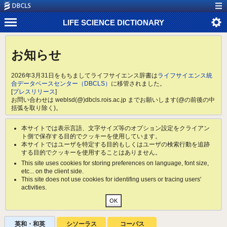
LIFE SCIENCE DICTIONARY
お知らせ
2026年3月31日をもちましてライフサイエンス辞書は
ライフサイエンス統
合データベースセンター（DBCLS）
に移管されました。
[
プレスリリース
]
お問い合わせは weblsd(@)dbcls.rois.ac.jp までお願いします(@の前後の中
括弧を取り除く)。
本サイトでは表示言語、文字サイズ等のオプション設定をクライアン
ト側で保存する目的でクッキーを使用しています。
本サイトではユーザを特定する目的もしくはユーザの検索行動を追跡
する目的でクッキーを使用することはありません。
This site uses cookies for storing preferences on language, font size,
etc... on the client side.
This site does not use cookies for identifing users or tracing users'
activities.
英和・和英
シソーラス
コーパス