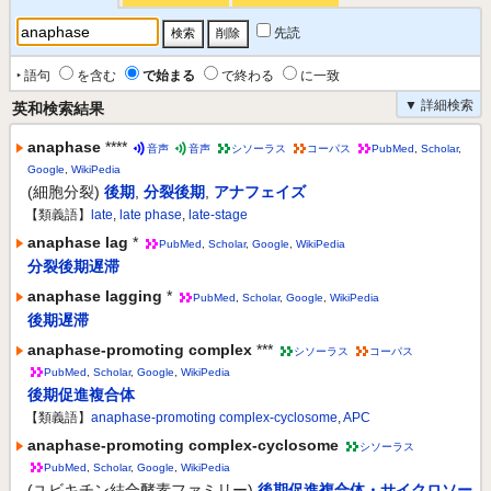
先読
‣ 語句
を含む
で始まる
で終わる
に一致
▼ 詳細検索
英和検索結果
anaphase
****
音声
音声
シソーラス
コーパス
PubMed
,
Scholar
,
Google
,
WikiPedia
(細胞分裂)
後期
,
分裂後期
,
アナフェイズ
【類義語】
late
,
late phase
,
late-stage
anaphase lag
*
PubMed
,
Scholar
,
Google
,
WikiPedia
分裂後期遅滞
anaphase lagging
*
PubMed
,
Scholar
,
Google
,
WikiPedia
後期遅滞
anaphase-promoting complex
***
シソーラス
コーパス
PubMed
,
Scholar
,
Google
,
WikiPedia
後期促進複合体
【類義語】
anaphase-promoting complex-cyclosome
,
APC
anaphase-promoting complex-cyclosome
シソーラス
PubMed
,
Scholar
,
Google
,
WikiPedia
(ユビキチン結合酵素ファミリー)
後期促進複合体・サイクロソー