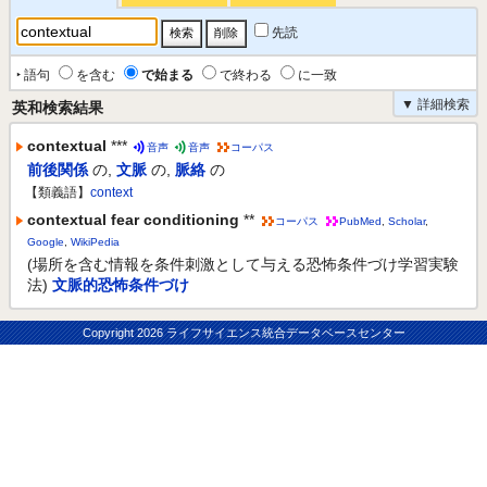
先読
‣ 語句
を含む
で始まる
で終わる
に一致
▼ 詳細検索
英和検索結果
contextual
***
音声
音声
コーパス
前後関係
の
,
文脈
の
,
脈絡
の
【類義語】
context
contextual fear conditioning
**
コーパス
PubMed
,
Scholar
,
Google
,
WikiPedia
(場所を含む情報を条件刺激として与える恐怖条件づけ学習実験
法)
文脈的恐怖条件づけ
Copyright
2026 ライフサイエンス統合データベースセンター