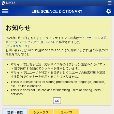
LIFE SCIENCE DICTIONARY
お知らせ
2026年3月31日をもちましてライフサイエンス辞書は
ライフサイエンス統
合データベースセンター（DBCLS）
に移管されました。
[
プレスリリース
]
お問い合わせは weblsd(@)dbcls.rois.ac.jp までお願いします(@の前後の中
括弧を取り除く)。
本サイトでは表示言語、文字サイズ等のオプション設定をクライアン
ト側で保存する目的でクッキーを使用しています。
本サイトではユーザを特定する目的もしくはユーザの検索行動を追跡
する目的でクッキーを使用することはありません。
This site uses cookies for storing preferences on language, font size,
etc... on the client side.
This site does not use cookies for identifing users or tracing users'
activities.
英和・和英
シソーラス
コーパス