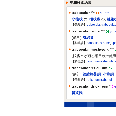
英和検索結果
trabecular
***
コーパス
小柱状
の
,
柵状織
の
,
線維
【類義語】
trabecula
,
trabecula
trabecular bone
***
シソ
(解剖)
海綿骨
【類義語】
cancellous bone
,
sp
trabecular meshwork
***
(眼房水が通る網目状の組織
【類義語】
reticulum trabecular
trabecular reticulum
シ
(解剖)
線維柱帯網
,
小柱網
【類義語】
reticulum trabecular
trabecular thickness
*
骨梁幅