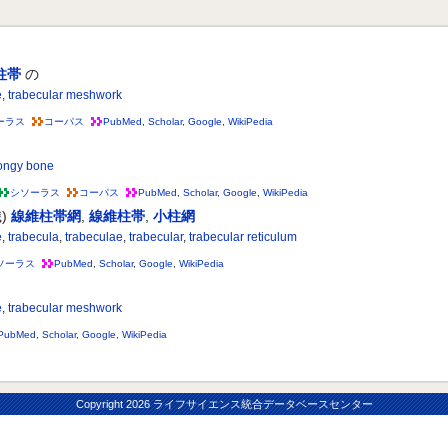
柱帯
の
e
,
trabecular meshwork
ーラス
コーパス
PubMed
,
Scholar
,
Google
,
WikiPedia
ongy bone
シソーラス
コーパス
PubMed
,
Scholar
,
Google
,
WikiPedia
)
線維柱帯網
,
線維柱帯
,
小柱網
e
,
trabecula
,
trabeculae
,
trabecular
,
trabecular reticulum
ソーラス
PubMed
,
Scholar
,
Google
,
WikiPedia
e
,
trabecular meshwork
PubMed
,
Scholar
,
Google
,
WikiPedia
Copyright
2026 ライフサイエンス統合データベースセンター