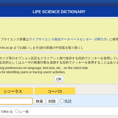
LIFE SCIENCE DICTIONARY
ライフサイエンス辞書は
ライフサイエンス統合データベースセンター（DBCLS）
に移
ls.rois.ac.jp までお願いします(@の前後の中括弧を取り除く)。
サイズ等のオプション設定をクライアント側で保存する目的でクッキーを使用して
る目的もしくはユーザの検索行動を追跡する目的でクッキーを使用することはあり
ing preferences on language, font size, etc... on the client side.
for identifing users or tracing users' activities.
シソーラス
コーパス
先読
で終わる
に一致