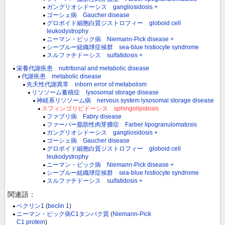
ガングリオシドーシス gangliosidosis +
ゴーシェ病 Gaucher disease
グロボイド細胞白質ジストロフィー globoid cell
leukodystrophy
ニーマン・ピック病 Niemann-Pick disease +
シーブルー組織球症候群 sea-blue histiocyte syndrome
スルファチドーシス sulfatidosis +
栄養代謝疾患 nutritional and metabolic disease
代謝疾患 metabolic disease
先天性代謝異常 inborn error of metabolism
リソソーム蓄積症 lysosomal storage disease
神経系リソソーム病 nervous system lysosomal storage disease
スフィンゴリピドーシス sphingolipidosis
ファブリ病 Fabry disease
ファーバー脂肪性肉芽腫症 Farber lipogranulomatosis
ガングリオシドーシス gangliosidosis +
ゴーシェ病 Gaucher disease
グロボイド細胞白質ジストロフィー globoid cell
leukodystrophy
ニーマン・ピック病 Niemann-Pick disease +
シーブルー組織球症候群 sea-blue histiocyte syndrome
スルファチドーシス sulfatidosis +
関連語：
ベクリン1
(
beclin 1
)
ニーマン・ピック病C1タンパク質
(
Niemann-Pick
C1 protein
)