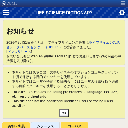
LIFE SCIENCE DICTIONARY
お知らせ
2026年3月31日をもちましてライフサイエンス辞書は
ライフサイエンス統
合データベースセンター（DBCLS）
に移管されました。
[
プレスリリース
]
お問い合わせは weblsd(@)dbcls.rois.ac.jp までお願いします(@の前後の中
括弧を取り除く)。
本サイトでは表示言語、文字サイズ等のオプション設定をクライアン
ト側で保存する目的でクッキーを使用しています。
本サイトではユーザを特定する目的もしくはユーザの検索行動を追跡
する目的でクッキーを使用することはありません。
This site uses cookies for storing preferences on language, font size,
etc... on the client side.
This site does not use cookies for identifing users or tracing users'
activities.
英和・和英
シソーラス
コーパス