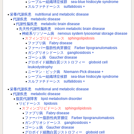
シーブルー組織球症候群 sea-blue histiocyte syndrome
スルファチドーシス sulfatidosis +
栄養代謝疾患 nutritional and metabolic disease
代謝疾患 metabolic disease
代謝性脳疾患 metabolic brain disease
先天性代謝性脳疾患 inborn metabolic brain disease
神経系リソソーム病 nervous system lysosomal storage disease
スフィンゴリピドーシス sphingolipidosis
ファブリ病 Fabry disease
ファーバー脂肪性肉芽腫症 Farber lipogranulomatosis
ガングリオシドーシス gangliosidosis +
ゴーシェ病 Gaucher disease
グロボイド細胞白質ジストロフィー globoid cell
leukodystrophy
ニーマン・ピック病 Niemann-Pick disease +
シーブルー組織球症候群 sea-blue histiocyte syndrome
スルファチドーシス sulfatidosis +
栄養代謝疾患 nutritional and metabolic disease
代謝疾患 metabolic disease
脂質代謝障害 lipid metabolism disorder
リピドーシス lipidosis
スフィンゴリピドーシス sphingolipidosis
ファブリ病 Fabry disease
ファーバー脂肪性肉芽腫症 Farber lipogranulomatosis
ガングリオシドーシス gangliosidosis +
ゴーシェ病 Gaucher disease
グロボイド細胞白質ジストロフィー globoid cell