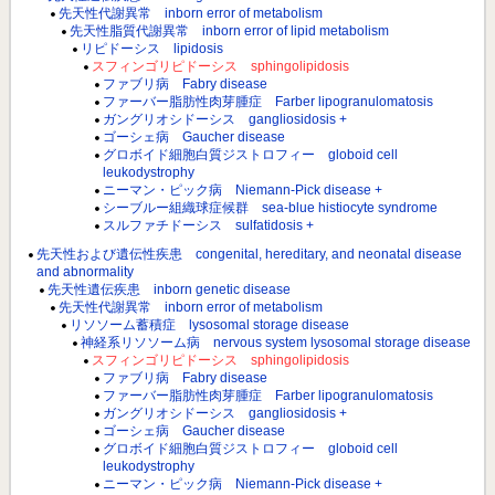
先天性代謝異常 inborn error of metabolism
先天性脂質代謝異常 inborn error of lipid metabolism
リピドーシス lipidosis
スフィンゴリピドーシス sphingolipidosis
ファブリ病 Fabry disease
ファーバー脂肪性肉芽腫症 Farber lipogranulomatosis
ガングリオシドーシス gangliosidosis +
ゴーシェ病 Gaucher disease
グロボイド細胞白質ジストロフィー globoid cell
leukodystrophy
ニーマン・ピック病 Niemann-Pick disease +
シーブルー組織球症候群 sea-blue histiocyte syndrome
スルファチドーシス sulfatidosis +
先天性および遺伝性疾患 congenital, hereditary, and neonatal disease
and abnormality
先天性遺伝疾患 inborn genetic disease
先天性代謝異常 inborn error of metabolism
リソソーム蓄積症 lysosomal storage disease
神経系リソソーム病 nervous system lysosomal storage disease
スフィンゴリピドーシス sphingolipidosis
ファブリ病 Fabry disease
ファーバー脂肪性肉芽腫症 Farber lipogranulomatosis
ガングリオシドーシス gangliosidosis +
ゴーシェ病 Gaucher disease
グロボイド細胞白質ジストロフィー globoid cell
leukodystrophy
ニーマン・ピック病 Niemann-Pick disease +