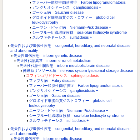
ファーバー脂肪性肉芽腫症 Farber lipogranulomatosis
ガングリオシドーシス gangliosidosis +
ゴーシェ病 Gaucher disease
グロボイド細胞白質ジストロフィー globoid cell
leukodystrophy
ニーマン・ピック病 Niemann-Pick disease +
シーブルー組織球症候群 sea-blue histiocyte syndrome
スルファチドーシス sulfatidosis +
先天性および遺伝性疾患 congenital, hereditary, and neonatal disease
and abnormality
先天性遺伝疾患 inborn genetic disease
先天性代謝異常 inborn error of metabolism
先天性代謝性脳疾患 inborn metabolic brain disease
神経系リソソーム病 nervous system lysosomal storage disease
スフィンゴリピドーシス sphingolipidosis
ファブリ病 Fabry disease
ファーバー脂肪性肉芽腫症 Farber lipogranulomatosis
ガングリオシドーシス gangliosidosis +
ゴーシェ病 Gaucher disease
グロボイド細胞白質ジストロフィー globoid cell
leukodystrophy
ニーマン・ピック病 Niemann-Pick disease +
シーブルー組織球症候群 sea-blue histiocyte syndrome
スルファチドーシス sulfatidosis +
先天性および遺伝性疾患 congenital, hereditary, and neonatal disease
and abnormality
先天性遺伝疾患 inborn genetic disease