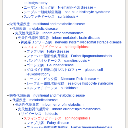
leukodystrophy
ニーマン・ピック病 Niemann-Pick disease +
シーブルー組織球症候群 sea-blue histiocyte syndrome
スルファチドーシス sulfatidosis +
栄養代謝疾患 nutritional and metabolic disease
代謝疾患 metabolic disease
先天性代謝異常 inborn error of metabolism
先天性代謝性脳疾患 inborn metabolic brain disease
神経系リソソーム病 nervous system lysosomal storage disease
スフィンゴリピドーシス sphingolipidosis
ファブリ病 Fabry disease
ファーバー脂肪性肉芽腫症 Farber lipogranulomatosis
ガングリオシドーシス gangliosidosis +
ゴーシェ病 Gaucher disease
グロボイド細胞白質ジストロフィー globoid cell
leukodystrophy
ニーマン・ピック病 Niemann-Pick disease +
シーブルー組織球症候群 sea-blue histiocyte syndrome
スルファチドーシス sulfatidosis +
栄養代謝疾患 nutritional and metabolic disease
代謝疾患 metabolic disease
先天性代謝異常 inborn error of metabolism
先天性脂質代謝異常 inborn error of lipid metabolism
リピドーシス lipidosis
スフィンゴリピドーシス sphingolipidosis
ファブリ病 Fabry disease
ファーバー脂肪性肉芽腫症 Farber lipogranulomatosis