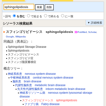
‣ 語句
を含む
で始まる
で終わる
に一致
▼ 詳細検索
シソーラス検索結果
スフィンゴリピドーシス sphingolipidosis
PubMed
,
Scholar
,
Google
,
Wikipedia
同義語（異表記）：
Sphingolipid Storage Disease
Sphingolipidosis
スフィンゴリピドーシス
スフィンゴリピド症
スフィンゴ脂質蓄積症
概念ツリー：
神経系疾患 nervous system disease
中枢神経系疾患 central nervous system disease
脳疾患 brain disease
代謝性脳疾患 metabolic brain disease
先天性代謝性脳疾患 inborn metabolic brain disease
神経系リソソーム病 nervous system lysosomal storage
disease
スフィンゴリピドーシス sphingolipidosis
ファブリ病 Fabry disease