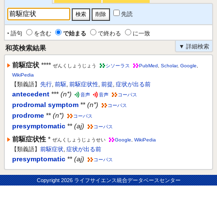
先読
‣ 語句
を含む
で始まる
で終わる
に一致
▼ 詳細検索
和英検索結果
前駆症状
****
ぜんくしょうじょう
シソーラス
PubMed
,
Scholar
,
Google
,
WikiPedia
【類義語】
先行
,
前駆
,
前駆症状性
,
前提
,
症状が出る前
antecedent
***
(n*)
音声
音声
コーパス
prodromal symptom
**
(n*)
コーパス
prodrome
**
(n*)
コーパス
presymptomatic
**
(aj)
コーパス
前駆症状性
*
ぜんくしょうじょうせい
Google
,
WikiPedia
【類義語】
前駆症状
,
症状が出る前
presymptomatic
**
(aj)
コーパス
Copyright
2026 ライフサイエンス統合データベースセンター