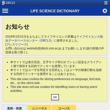
LIFE SCIENCE DICTIONARY
お知らせ
2026年3月31日をもちましてライフサイエンス辞書は
ライフサイエンス統
合データベースセンター（DBCLS）
に移管されました。
[
プレスリリース
]
お問い合わせは weblsd(@)dbcls.rois.ac.jp までお願いします(@の前後の中
括弧を取り除く)。
本サイトでは表示言語、文字サイズ等のオプション設定をクライアン
ト側で保存する目的でクッキーを使用しています。
本サイトではユーザを特定する目的もしくはユーザの検索行動を追跡
する目的でクッキーを使用することはありません。
This site uses cookies for storing preferences on language, font size,
etc... on the client side.
This site does not use cookies for identifing users or tracing users'
activities.
英和・和英
シソーラス
コーパス