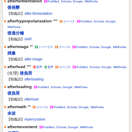
afterfermentation
PubMed
,
Scholar
,
Google
,
WikiPedia
後発酵
【類義語】
after fermentation
afterhyperpolarization
***
コーパス
PubMed
,
Scholar
,
Google
,
WikiPedia
後過分極
【類義語】
AHP
afterimage
**
シソーラス
コーパス
PubMed
,
Scholar
,
Google
,
WikiPedia
残像
【類義語】
after image
afterload
***
音声
音声
コーパス
PubMed
,
Scholar
,
Google
,
WikiPedia
(生理)
後負荷
【類義語】
afterloading
afterloading
PubMed
,
Scholar
,
Google
,
WikiPedia
後負荷
【類義語】
afterload
aftermath
**
コーパス
PubMed
,
Scholar
,
Google
,
WikiPedia
余波
【類義語】
repercussion
aftermovement
PubMed
,
Scholar
,
Google
,
WikiPedia