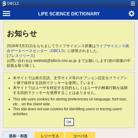
LIFE SCIENCE DICTIONARY
お知らせ
2026年3月31日をもちましてライフサイエンス辞書は
ライフサイエンス統
合データベースセンター（DBCLS）
に移管されました。
[
プレスリリース
]
お問い合わせは weblsd(@)dbcls.rois.ac.jp までお願いします(@の前後の中
括弧を取り除く)。
本サイトでは表示言語、文字サイズ等のオプション設定をクライアン
ト側で保存する目的でクッキーを使用しています。
本サイトではユーザを特定する目的もしくはユーザの検索行動を追跡
する目的でクッキーを使用することはありません。
This site uses cookies for storing preferences on language, font size,
etc... on the client side.
This site does not use cookies for identifing users or tracing users'
activities.
英和・和英
シソーラス
コーパス