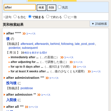
先読
‣ 語句
を含む
で始まる
で終わる
に一致
▼ 詳細検索
英和検索結果
after
*****
コーパス
後
の
【類義語】
afterward
,
afterwards
,
behind
,
following
,
late
,
post
,
post-
,
posterior
,
subsequent
【 用 法 】
例文を表示する/隠す
immediately after ...
（…の直後に）
コーパス
after adjusting for ...
（…で調整した後に）
コーパス
for up to X days after ...
（…後X日までの間）
コーパス
for at least X weeks after ...
（…後の少なくともX週間）
コーパス
after administration
***
コーパス
投与後
に
【類義語】
postdose
after admission
**
コーパス
入院後
に
after all
***
コーパス