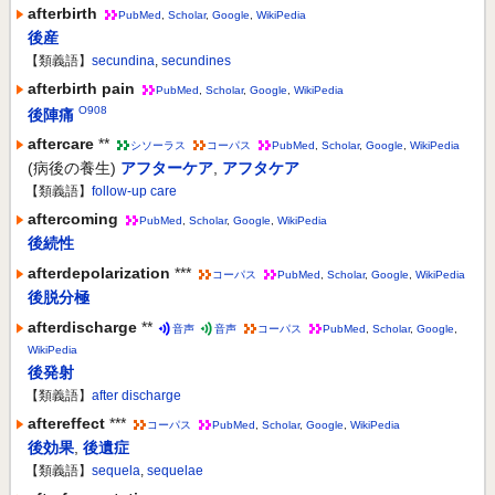
afterbirth
PubMed
,
Scholar
,
Google
,
WikiPedia
後産
【類義語】
secundina
,
secundines
afterbirth pain
PubMed
,
Scholar
,
Google
,
WikiPedia
O908
後陣痛
aftercare
**
シソーラス
コーパス
PubMed
,
Scholar
,
Google
,
WikiPedia
(病後の養生)
アフターケア
,
アフタケア
【類義語】
follow-up care
aftercoming
PubMed
,
Scholar
,
Google
,
WikiPedia
後続性
afterdepolarization
***
コーパス
PubMed
,
Scholar
,
Google
,
WikiPedia
後脱分極
afterdischarge
**
音声
音声
コーパス
PubMed
,
Scholar
,
Google
,
WikiPedia
後発射
【類義語】
after discharge
aftereffect
***
コーパス
PubMed
,
Scholar
,
Google
,
WikiPedia
後効果
,
後遺症
【類義語】
sequela
,
sequelae