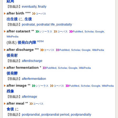
結局
【類義語】
eventually
,
finally
after birth
****
コーパス
出生後
に
,
生後
【類義語】
postnatal
,
postnatal life
,
postnatally
after cataract
**
シソーラス
コーパス
PubMed
,
Scholar
,
Google
,
WikiPedia
H264
(病名)
後発白内障
after discharge
***
コーパス
PubMed
,
Scholar
,
Google
,
WikiPedia
後発射
【類義語】
afterdischarge
after fermentation
*
PubMed
,
Scholar
,
Google
,
WikiPedia
後発酵
【類義語】
afterfermentation
after image
**
シソーラス
コーパス
PubMed
,
Scholar
,
Google
,
WikiPedia
残像
【類義語】
afterimage
after meal
**
コーパス
食後
に
【類義語】
postprandial
,
postprandial period
,
postprandially