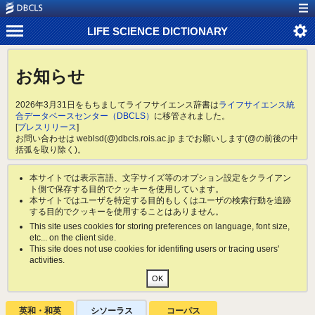
LIFE SCIENCE DICTIONARY
お知らせ
2026年3月31日をもちましてライフサイエンス辞書は
ライフサイエンス統
合データベースセンター（DBCLS）
に移管されました。
[
プレスリリース
]
お問い合わせは weblsd(@)dbcls.rois.ac.jp までお願いします(@の前後の中
括弧を取り除く)。
本サイトでは表示言語、文字サイズ等のオプション設定をクライアン
ト側で保存する目的でクッキーを使用しています。
本サイトではユーザを特定する目的もしくはユーザの検索行動を追跡
する目的でクッキーを使用することはありません。
This site uses cookies for storing preferences on language, font size,
etc... on the client side.
This site does not use cookies for identifing users or tracing users'
activities.
英和・和英
シソーラス
コーパス