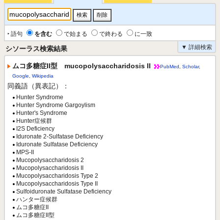
‣ 語句
を含む
で始まる
で終わる
に一致
▼ 詳細検索
シソーラス検索結果
ムコ多糖症II型 mucopolysaccharidosis II
PubMed
,
Scholar
,
Google
,
Wikipedia
同義語（異表記）：
Hunter Syndrome
Hunter Syndrome Gargoylism
Hunter's Syndrome
Hunter症候群
I2S Deficiency
Iduronate 2-Sulfatase Deficiency
Iduronate Sulfatase Deficiency
MPS-II
Mucopolysaccharidosis 2
Mucopolysaccharidosis II
Mucopolysaccharidosis Type 2
Mucopolysaccharidosis Type II
Sulfoiduronate Sulfatase Deficiency
ハンター症候群
ムコ多糖症II
ムコ多糖症II型