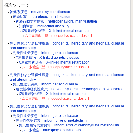
概念ツリー：
神経系疾患 nervous system disease
神経症状 neurologic manifestation
神経行動学的症状 neurobehavioral manifestation
知的障害 intellectual disability
X連鎖精神遅滞 X-linked mental retardation
ムコ多糖症II型 mucopolysaccharidosis II
先天性および遺伝性疾患 congenital, hereditary, and neonatal disease
and abnormality
先天性遺伝疾患 inborn genetic disease
X連鎖遺伝病 X-linked genetic disease
X連鎖精神遅滞 X-linked mental retardation
ムコ多糖症II型 mucopolysaccharidosis II
先天性および遺伝性疾患 congenital, hereditary, and neonatal disease
and abnormality
先天性遺伝疾患 inborn genetic disease
遺伝性神経変性疾患 nervous system heredodegenerative disorder
X連鎖精神遅滞 X-linked mental retardation
ムコ多糖症II型 mucopolysaccharidosis II
先天性および遺伝性疾患 congenital, hereditary, and neonatal disease
and abnormality
先天性遺伝疾患 inborn genetic disease
先天性代謝異常 inborn error of metabolism
先天性糖質代謝異常 inborn error of carbohydrate metabolism
ムコ多糖症 mucopolysaccharidosis