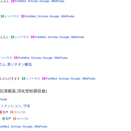
さんえん
PubMed
,
Scholar
,
Google
,
WikiPedia
シソーラス
PubMed
,
Scholar
,
Google
,
WikiPedia
んえん
シソーラス
PubMed
,
Scholar
,
Google
,
WikiPedia
シソーラス
PubMed
,
Scholar
,
Google
,
WikiPedia
ウム
,
亜ジチオン酸塩
んさんびすます
シソーラス
PubMed
,
Scholar
,
Google
,
WikiPedia
(抗潰瘍薬;消化管粘膜収斂)
Pedia
ディメンション
,
寸法
音声
コーパス
音声
コーパス
ubMed
,
Scholar
,
Google
,
WikiPedia