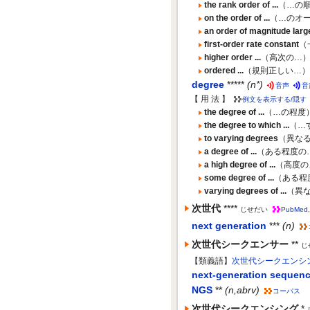
the rank order of ...
（…の
on the order of ...
（…のオー
an order of magnitude larger
first-order rate constant
（
higher order ...
（高次の…
ordered ...
（規則正しい…
degree
*****
(n*)
音声
音
【 用 法 】
例文を表示する/隠す
the degree of ...
（…の程度
the degree to which ...
（…
to varying degrees
（異な
a degree of ...
（ある程度の
a high degree of ...
（高度の
some degree of ...
（ある程
varying degrees of ...
（異
次世代
****
じせだい
PubMed
next generation
***
(n)
次世代シークエンサー
**
じ
【類義語】
次世代シークエンシ
next-generation sequenc
NGS
**
(n,abrv)
コーパス
次世代シークエンシング
*