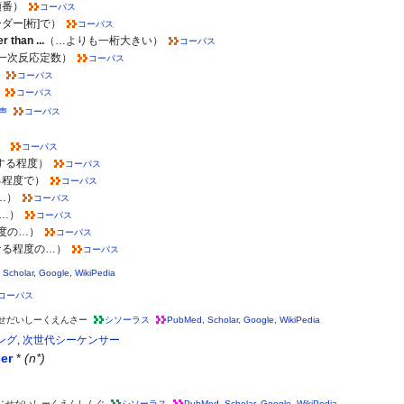
順番）
コーパス
ダー[桁]で）
コーパス
 than ...
（…よりも一桁大きい）
コーパス
一次反応定数）
コーパス
）
コーパス
）
コーパス
声
コーパス
）
コーパス
する程度）
コーパス
る程度で）
コーパス
…）
コーパス
…）
コーパス
度の…）
コーパス
なる程度の…）
コーパス
,
Scholar
,
Google
,
WikiPedia
コーパス
せだいしーくえんさー
シソーラス
PubMed
,
Scholar
,
Google
,
WikiPedia
ング
,
次世代シーケンサー
er
*
(n*)
じせだいしーくえんしんぐ
シソーラス
PubMed
,
Scholar
,
Google
,
WikiPedia