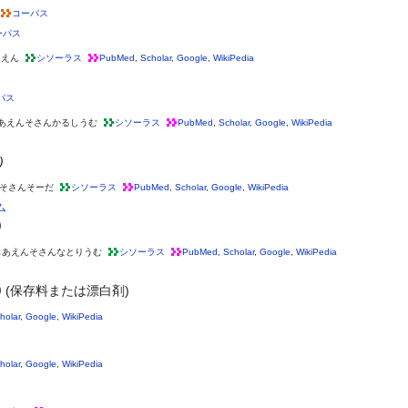
コーパス
ーパス
んえん
シソーラス
PubMed
,
Scholar
,
Google
,
WikiPedia
パス
あえんそさんかるしうむ
シソーラス
PubMed
,
Scholar
,
Google
,
WikiPedia
)
そさんそーだ
シソーラス
PubMed
,
Scholar
,
Google
,
WikiPedia
ム
)
じあえんそさんなとりうむ
シソーラス
PubMed
,
Scholar
,
Google
,
WikiPedia
)
(保存料または漂白剤)
holar
,
Google
,
WikiPedia
holar
,
Google
,
WikiPedia