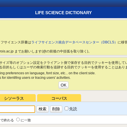
LIFE SCIENCE DICTIONARY
ライフサイエンス辞書は
ライフサイエンス統合データベースセンター（DBCLS）
に移
ls.rois.ac.jp までお願いします(@の前後の中括弧を取り除く)。
サイズ等のオプション設定をクライアント側で保存する目的でクッキーを使用して
る目的もしくはユーザの検索行動を追跡する目的でクッキーを使用することはあり
ing preferences on language, font size, etc... on the client side.
for identifing users or tracing users' activities.
シソーラス
コーパス
先読
で終わる
に一致