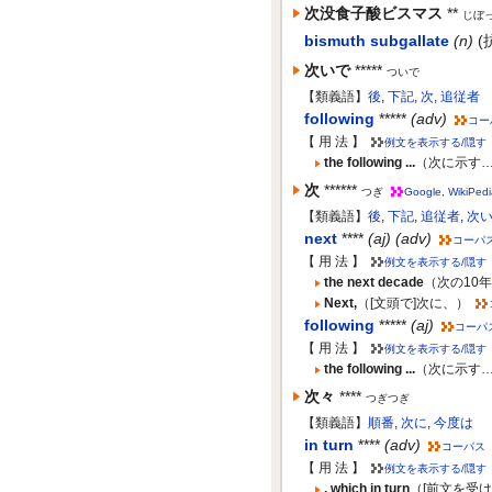
次没食子酸ビスマス
**
じぼ
bismuth subgallate
(n)
(
次いで
*****
ついで
【類義語】
後
,
下記
,
次
,
追従者
following
*****
(adv)
コー
【 用 法 】
例文を表示する/隠す
the following ...
（次に示す
次
******
つぎ
Google
,
WikiPedi
【類義語】
後
,
下記
,
追従者
,
次
next
****
(aj) (adv)
コーパ
【 用 法 】
例文を表示する/隠す
the next decade
（次の10
Next,
（[文頭で]次に、）
following
*****
(aj)
コーパ
【 用 法 】
例文を表示する/隠す
the following ...
（次に示す
次々
****
つぎつぎ
【類義語】
順番
,
次に
,
今度は
in turn
****
(adv)
コーパス
【 用 法 】
例文を表示する/隠す
, which in turn
（[前文を受