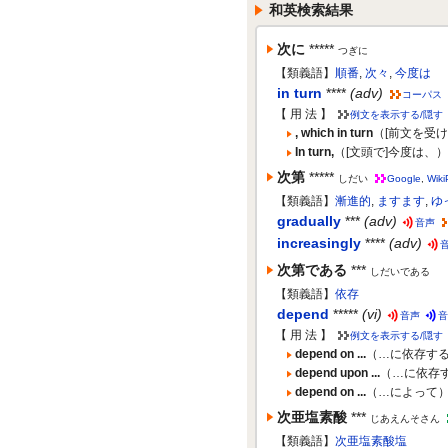
和英検索結果
次に
*****
つぎに
【類義語】
順番
,
次々
,
今度は
in turn
****
(adv)
コーパス
【 用 法 】
例文を表示する/隠す
, which in turn
（[前文を受
In turn,
（[文頭で]今度は、
次第
*****
しだい
Google
,
Wiki
【類義語】
漸進的
,
ますます
,
ゆ
gradually
***
(adv)
音声
increasingly
****
(adv)
次第である
***
しだいである
【類義語】
依存
depend
*****
(vi)
音声
音
【 用 法 】
例文を表示する/隠す
depend on ...
（…に依存す
depend upon ...
（…に依存
depend on ...
（…によって
次亜塩素酸
***
じあえんそさん
【類義語】
次亜塩素酸塩