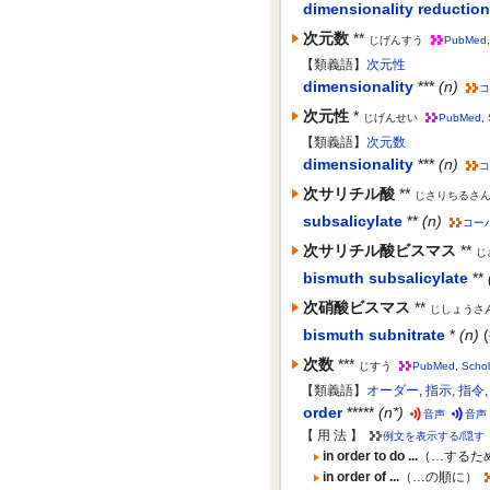
dimensionality reduction
次元数
**
じげんすう
PubMed
【類義語】
次元性
dimensionality
***
(n)
コ
次元性
*
じげんせい
PubMed
,
【類義語】
次元数
dimensionality
***
(n)
コ
次サリチル酸
**
じさりちるさ
subsalicylate
**
(n)
コー
次サリチル酸ビスマス
**
じ
bismuth subsalicylate
**
次硝酸ビスマス
**
じしょうさ
bismuth subnitrate
*
(n)
次数
***
じすう
PubMed
,
Schol
【類義語】
オーダー
,
指示
,
指令
order
*****
(n*)
音声
音声
【 用 法 】
例文を表示する/隠す
in order to do ...
（…するた
in order of ...
（…の順に）