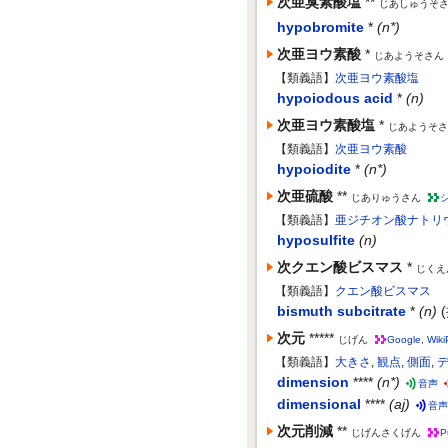
次亜臭素酸塩
**
じあしゅうそ
hypobromite
*
(n*)
次亜ヨウ素酸
*
じあようそさん
【類義語】
次亜ヨウ素酸塩
hypoiodous acid
*
(n)
次亜ヨウ素酸塩
*
じあようそさ
【類義語】
次亜ヨウ素酸
hypoiodite
*
(n*)
次亜硫酸
**
じありゅうさん
【類義語】
亜ジチオン酸ナトリ
hyposulfite
(n)
次クエン酸ビスマス
*
じくえ
【類義語】
クエン酸ビスマス
bismuth subcitrate
*
(n)
次元
*****
じげん
Google
,
Wiki
【類義語】
大きさ
,
観点
,
側面
,
dimension
****
(n*)
音声
dimensional
****
(aj)
音声
次元削減
**
じげんさくげん
P