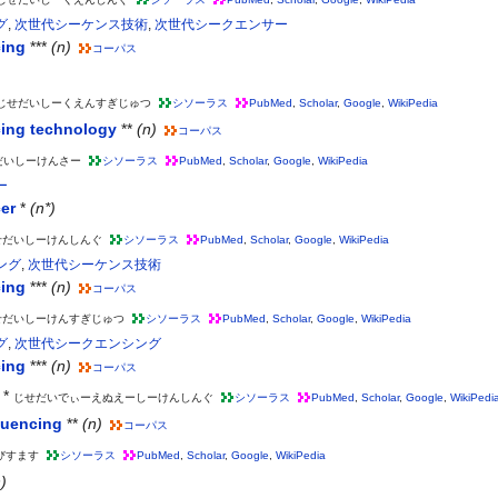
グ
,
次世代シーケンス技術
,
次世代シークエンサー
cing
***
(n)
コーパス
じせだいしーくえんすぎじゅつ
シソーラス
PubMed
,
Scholar
,
Google
,
WikiPedia
cing technology
**
(n)
コーパス
だいしーけんさー
シソーラス
PubMed
,
Scholar
,
Google
,
WikiPedia
ー
er
*
(n*)
せだいしーけんしんぐ
シソーラス
PubMed
,
Scholar
,
Google
,
WikiPedia
ング
,
次世代シーケンス技術
cing
***
(n)
コーパス
せだいしーけんすぎじゅつ
シソーラス
PubMed
,
Scholar
,
Google
,
WikiPedia
グ
,
次世代シークエンシング
cing
***
(n)
コーパス
*
じせだいでぃーえぬえーしーけんしんぐ
シソーラス
PubMed
,
Scholar
,
Google
,
WikiPedi
quencing
**
(n)
コーパス
びすます
シソーラス
PubMed
,
Scholar
,
Google
,
WikiPedia
)