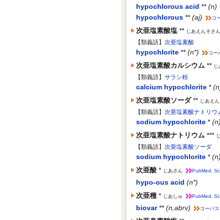
hypochlorous acid
**
(n)
hypochlorous
**
(aj)
コ
次亜塩素酸塩
**
じあえんそさ
【類義語】
次亜塩素酸
hypochlorite
**
(n*)
コー
次亜塩素酸カルシウム
**
じ
【類義語】
サラシ粉
calcium hypochlorite
*
(n
次亜塩素酸ソーダ
**
じあえん
【類義語】
次亜塩素酸ナトリウ
sodium hypochlorite
*
(n
次亜塩素酸ナトリウム
***
【類義語】
次亜塩素酸ソーダ
sodium hypochlorite
*
(n
次亜酸
*
じあさん
PubMed
,
Sc
hypo-ous acid
(n*)
次亜種
*
じあしゅ
PubMed
,
Sc
biovar
**
(n,abrv)
コーパス