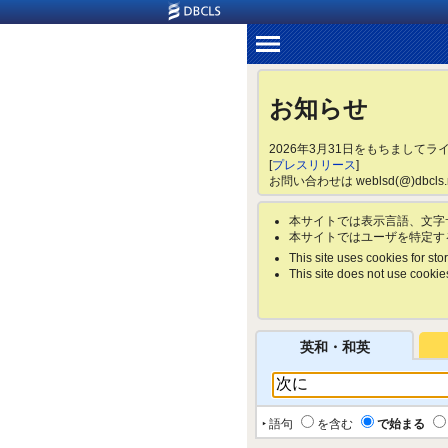
お知らせ
2026年3月31日をもちまして
[
プレスリリース
]
お問い合わせは weblsd(@)dbc
本サイトでは表示言語、文字
本サイトではユーザを特定す
This site uses cookies for stor
This site does not use cookies 
英和・和英
‣ 語句
を含む
で始まる