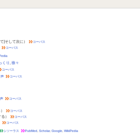
けて]そして次に）
コーパス
）
コーパス
Pedia
っくり
,
徐々
コーパス
音声
コーパス
声
コーパス
る）
コーパス
する）
コーパス
）
コーパス
シソーラス
PubMed
,
Scholar
,
Google
,
WikiPedia