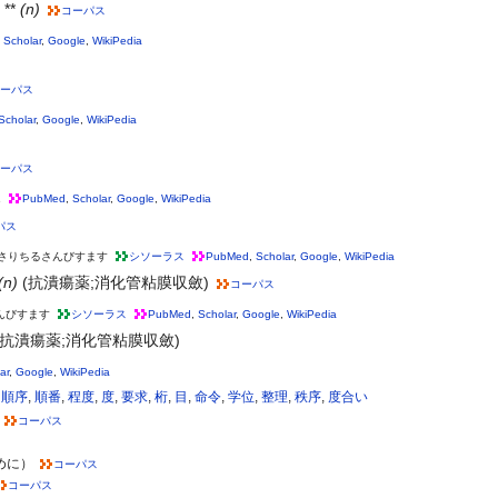
**
(n)
コーパス
,
Scholar
,
Google
,
WikiPedia
ーパス
Scholar
,
Google
,
WikiPedia
ーパス
ん
PubMed
,
Scholar
,
Google
,
WikiPedia
パス
さりちるさんびすます
シソーラス
PubMed
,
Scholar
,
Google
,
WikiPedia
(n)
(抗潰瘍薬;消化管粘膜収斂)
コーパス
んびすます
シソーラス
PubMed
,
Scholar
,
Google
,
WikiPedia
(抗潰瘍薬;消化管粘膜収斂)
ar
,
Google
,
WikiPedia
,
順序
,
順番
,
程度
,
度
,
要求
,
桁
,
目
,
命令
,
学位
,
整理
,
秩序
,
度合い
コーパス
めに）
コーパス
コーパス