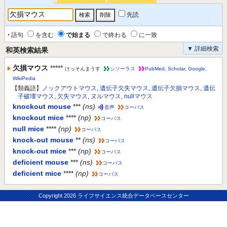
先読
‣ 語句
を含む
で始まる
で終わる
に一致
▼ 詳細検索
和英検索結果
欠損マウス
*****
けっそんまうす
シソーラス
PubMed
,
Scholar
,
Google
,
WikiPedia
【類義語】
ノックアウトマウス
,
遺伝子欠失マウス
,
遺伝子欠損マウス
,
遺伝
子破壊マウス
,
欠失マウス
,
ヌルマウス
,
nullマウス
knockout mouse
***
(ns)
音声
コーパス
knockout mice
****
(np)
コーパス
null mice
****
(np)
コーパス
knock-out mouse
**
(ns)
コーパス
knock-out mice
***
(np)
コーパス
deficient mouse
***
(ns)
コーパス
deficient mice
****
(np)
コーパス
Copyright
2026 ライフサイエンス統合データベースセンター