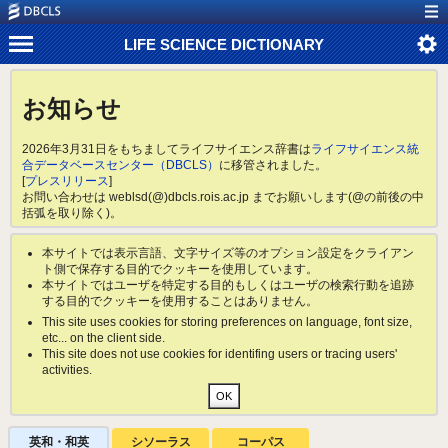
LIFE SCIENCE DICTIONARY
お知らせ
2026年3月31日をもちましてライフサイエンス辞書は
ライフサイエンス統
合データベースセンター（DBCLS）
に移管されました。
[
プレスリリース
]
お問い合わせは weblsd(@)dbcls.rois.ac.jp までお願いします(@の前後の中
括弧を取り除く)。
本サイトでは表示言語、文字サイズ等のオプション設定をクライアン
ト側で保存する目的でクッキーを使用しています。
本サイトではユーザを特定する目的もしくはユーザの検索行動を追跡
する目的でクッキーを使用することはありません。
This site uses cookies for storing preferences on language, font size,
etc... on the client side.
This site does not use cookies for identifing users or tracing users'
activities.
英和・和英
シソーラス
コーパス