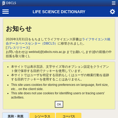
LIFE SCIENCE DICTIONARY
お知らせ
2026年3月31日をもちましてライフサイエンス辞書は
ライフサイエンス統
合データベースセンター（DBCLS）
に移管されました。
[
プレスリリース
]
お問い合わせは weblsd(@)dbcls.rois.ac.jp までお願いします(@の前後の中
括弧を取り除く)。
本サイトでは表示言語、文字サイズ等のオプション設定をクライアン
ト側で保存する目的でクッキーを使用しています。
本サイトではユーザを特定する目的もしくはユーザの検索行動を追跡
する目的でクッキーを使用することはありません。
This site uses cookies for storing preferences on language, font size,
etc... on the client side.
This site does not use cookies for identifing users or tracing users'
activities.
英和・和英
シソーラス
コーパス