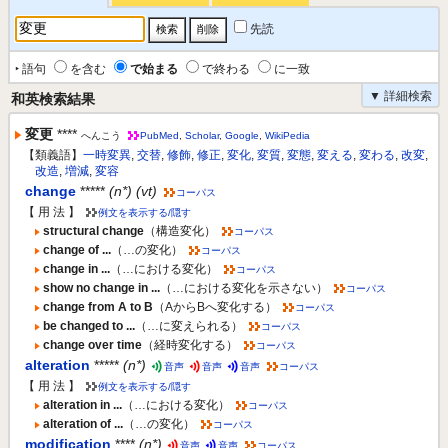
先読
‣ 語句
を含む
で始まる
で終わる
に一致
▼ 詳細検索
和英検索結果
変更
****
へんこう
PubMed
,
Scholar
,
Google
,
WikiPedia
【類義語】
一時変異
,
交替
,
修飾
,
修正
,
変化
,
変質
,
変態
,
変える
,
変わる
,
改変
,
改造
,
増減
,
変容
change
*****
(n*) (vt)
コーパス
【 用 法 】
例文を表示する/隠す
structural change
（構造変化）
コーパス
change of ...
（…の変化）
コーパス
change in ...
（…における変化）
コーパス
show no change in ...
（…における変化を示さない）
コーパス
change from A to B
（AからBへ変化する）
コーパス
be changed to ...
（…に変えられる）
コーパス
change over time
（経時変化する）
コーパス
alteration
*****
(n*)
音声
音声
音声
コーパス
【 用 法 】
例文を表示する/隠す
alteration in ...
（…における変化）
コーパス
alteration of ...
（…の変化）
コーパス
modification
****
(n*)
音声
音声
コーパス