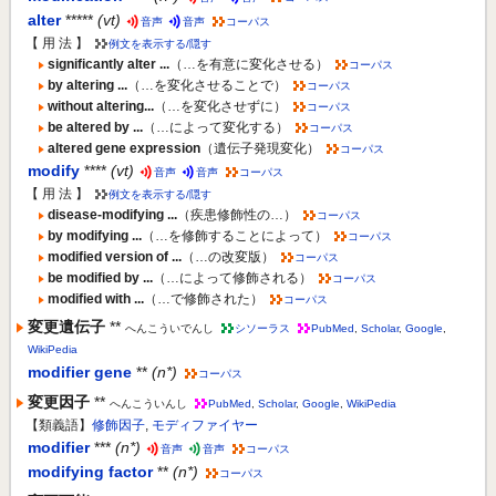
alter
*****
(vt)
音声
音声
コーパス
【 用 法 】
例文を表示する/隠す
significantly alter ...
（…を有意に変化させる）
コーパス
by altering ...
（…を変化させることで）
コーパス
without altering...
（…を変化させずに）
コーパス
be altered by ...
（…によって変化する）
コーパス
altered gene expression
（遺伝子発現変化）
コーパス
modify
****
(vt)
音声
音声
コーパス
【 用 法 】
例文を表示する/隠す
disease-modifying ...
（疾患修飾性の…）
コーパス
by modifying ...
（…を修飾することによって）
コーパス
modified version of ...
（…の改変版）
コーパス
be modified by ...
（…によって修飾される）
コーパス
modified with ...
（…で修飾された）
コーパス
変更遺伝子
**
へんこういでんし
シソーラス
PubMed
,
Scholar
,
Google
,
WikiPedia
modifier gene
**
(n*)
コーパス
変更因子
**
へんこういんし
PubMed
,
Scholar
,
Google
,
WikiPedia
【類義語】
修飾因子
,
モディファイヤー
modifier
***
(n*)
音声
音声
コーパス
modifying factor
**
(n*)
コーパス