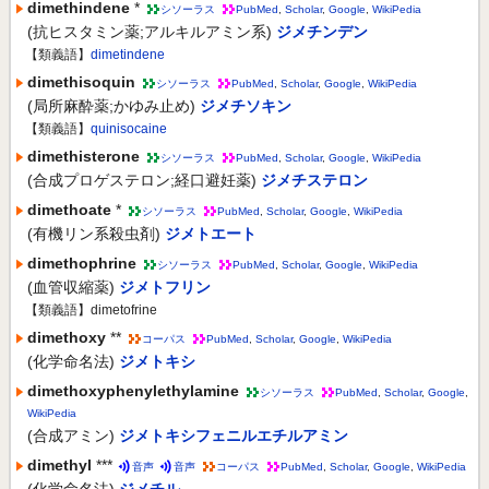
dimethindene
*
シソーラス
PubMed
,
Scholar
,
Google
,
WikiPedia
(抗ヒスタミン薬;アルキルアミン系)
ジメチンデン
【類義語】
dimetindene
dimethisoquin
シソーラス
PubMed
,
Scholar
,
Google
,
WikiPedia
(局所麻酔薬;かゆみ止め)
ジメチソキン
【類義語】
quinisocaine
dimethisterone
シソーラス
PubMed
,
Scholar
,
Google
,
WikiPedia
(合成プロゲステロン;経口避妊薬)
ジメチステロン
dimethoate
*
シソーラス
PubMed
,
Scholar
,
Google
,
WikiPedia
(有機リン系殺虫剤)
ジメトエート
dimethophrine
シソーラス
PubMed
,
Scholar
,
Google
,
WikiPedia
(血管収縮薬)
ジメトフリン
【類義語】dimetofrine
dimethoxy
**
コーパス
PubMed
,
Scholar
,
Google
,
WikiPedia
(化学命名法)
ジメトキシ
dimethoxyphenylethylamine
シソーラス
PubMed
,
Scholar
,
Google
,
WikiPedia
(合成アミン)
ジメトキシフェニルエチルアミン
dimethyl
***
音声
音声
コーパス
PubMed
,
Scholar
,
Google
,
WikiPedia