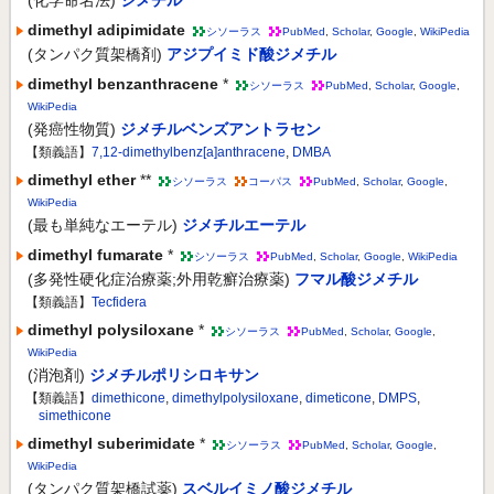
(化学命名法)
ジメチル
dimethyl adipimidate
シソーラス
PubMed
,
Scholar
,
Google
,
WikiPedia
(タンパク質架橋剤)
アジプイミド酸ジメチル
dimethyl benzanthracene
*
シソーラス
PubMed
,
Scholar
,
Google
,
WikiPedia
(発癌性物質)
ジメチルベンズアントラセン
【類義語】
7,12-dimethylbenz[a]anthracene
,
DMBA
dimethyl ether
**
シソーラス
コーパス
PubMed
,
Scholar
,
Google
,
WikiPedia
(最も単純なエーテル)
ジメチルエーテル
dimethyl fumarate
*
シソーラス
PubMed
,
Scholar
,
Google
,
WikiPedia
(多発性硬化症治療薬;外用乾癬治療薬)
フマル酸ジメチル
【類義語】
Tecfidera
dimethyl polysiloxane
*
シソーラス
PubMed
,
Scholar
,
Google
,
WikiPedia
(消泡剤)
ジメチルポリシロキサン
【類義語】
dimethicone
,
dimethylpolysiloxane
,
dimeticone
,
DMPS
,
simethicone
dimethyl suberimidate
*
シソーラス
PubMed
,
Scholar
,
Google
,
WikiPedia
(タンパク質架橋試薬)
スベルイミノ酸ジメチル