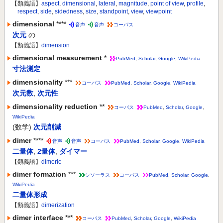
【類義語】
aspect
,
dimensional
,
lateral
,
magnitude
,
point of view
,
profile
,
respect
,
side
,
sidedness
,
size
,
standpoint
,
view
,
viewpoint
dimensional
****
音声
音声
コーパス
次元
の
【類義語】
dimension
dimensional measurement
*
PubMed
,
Scholar
,
Google
,
WikiPedia
寸法測定
dimensionality
***
コーパス
PubMed
,
Scholar
,
Google
,
WikiPedia
次元数
,
次元性
dimensionality reduction
**
コーパス
PubMed
,
Scholar
,
Google
,
WikiPedia
(数学)
次元削減
dimer
****
音声
音声
コーパス
PubMed
,
Scholar
,
Google
,
WikiPedia
二量体
,
2量体
,
ダイマー
【類義語】
dimeric
dimer formation
***
シソーラス
コーパス
PubMed
,
Scholar
,
Google
,
WikiPedia
二量体形成
【類義語】
dimerization
dimer interface
***
コーパス
PubMed
,
Scholar
,
Google
,
WikiPedia