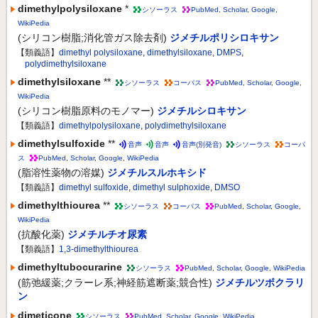
dimethylpolysiloxane
*
シソーラス
PubMed
,
Scholar
,
Google
,
WikiPedia
(シリコン樹脂;消化管ガス除去剤)
ジメチルポリシロキサン
【類義語】
dimethyl polysiloxane
,
dimethylsiloxane
,
DMPS
,
polydimethylsiloxane
dimethylsiloxane
**
シソーラス
コーパス
PubMed
,
Scholar
,
Google
,
WikiPedia
(シリコン樹脂原料のモノマー)
ジメチルシロキサン
【類義語】
dimethylpolysiloxane
,
polydimethylsiloxane
dimethylsulfoxide
**
音声
音声
音声(別発音)
シソーラス
コーパ
ス
PubMed
,
Scholar
,
Google
,
WikiPedia
(脂溶性薬物の溶媒)
ジメチルスルホキシド
【類義語】
dimethyl sulfoxide
,
dimethyl sulphoxide
,
DMSO
dimethylthiourea
**
シソーラス
コーパス
PubMed
,
Scholar
,
Google
,
WikiPedia
(抗酸化薬)
ジメチルチオ尿素
【類義語】
1,3-dimethylthiourea
dimethyltubocurarine
シソーラス
PubMed
,
Scholar
,
Google
,
WikiPedia
(筋弛緩薬;クラーレ系;神経筋遮断薬;競合性)
ジメチルツボクラリ
ン
dimeticone
シソーラス
PubMed
,
Scholar
,
Google
,
WikiPedia