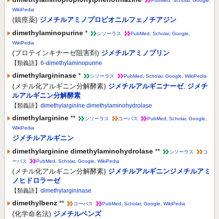
PubMed
,
Scholar
,
Google
,
WikiPedia
(鎮痙薬)
ジメチルアミノプロピオニルフェノチアジン
dimethylaminopurine
*
シソーラス
PubMed
,
Scholar
,
Google
,
WikiPedia
(プロテインキナーゼ阻害剤)
ジメチルアミノプリン
【類義語】
6-dimethylaminopurine
dimethylargininase
*
シソーラス
PubMed
,
Scholar
,
Google
,
WikiPedia
(メチル化アルギニン分解酵素)
ジメチルアルギニナーゼ
,
ジメチ
ルアルギニン分解酵素
【類義語】
dimethylarginine dimethylaminohydrolase
dimethylarginine
**
シソーラス
コーパス
PubMed
,
Scholar
,
Google
,
WikiPedia
ジメチルアルギニン
dimethylarginine dimethylaminohydrolase
**
シソーラス
コ
ーパス
PubMed
,
Scholar
,
Google
,
WikiPedia
(メチル化アルギニン分解酵素)
ジメチルアルギニンジメチルアミ
ノヒドロラーゼ
【類義語】
dimethylargininase
dimethylbenz
**
コーパス
PubMed
,
Scholar
,
Google
,
WikiPedia
(化学命名法)
ジメチルベンズ