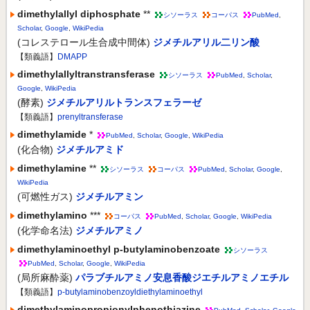
dimethylallyl diphosphate
**
シソーラス
コーパス
PubMed
,
Scholar
,
Google
,
WikiPedia
(コレステロール生合成中間体)
ジメチルアリル二リン酸
【類義語】
DMAPP
dimethylallyltranstransferase
シソーラス
PubMed
,
Scholar
,
Google
,
WikiPedia
(酵素)
ジメチルアリルトランスフェラーゼ
【類義語】
prenyltransferase
dimethylamide
*
PubMed
,
Scholar
,
Google
,
WikiPedia
(化合物)
ジメチルアミド
dimethylamine
**
シソーラス
コーパス
PubMed
,
Scholar
,
Google
,
WikiPedia
(可燃性ガス)
ジメチルアミン
dimethylamino
***
コーパス
PubMed
,
Scholar
,
Google
,
WikiPedia
(化学命名法)
ジメチルアミノ
dimethylaminoethyl p-butylaminobenzoate
シソーラス
PubMed
,
Scholar
,
Google
,
WikiPedia
(局所麻酔薬)
パラブチルアミノ安息香酸ジエチルアミノエチル
【類義語】
p-butylaminobenzoyldiethylaminoethyl
dimethylaminopropionylphenothiazine