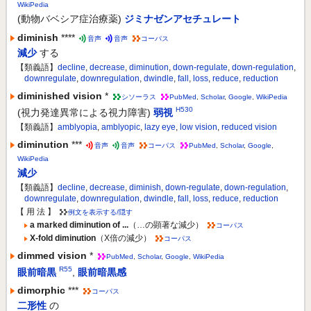
WikiPedia
(動物バベシア症治療薬)
ジミナゼンアセチュレート
diminish
****
音声
音声
コーパス
減少
する
【類義語】
decline
,
decrease
,
diminution
,
down-regulate
,
down-regulation
,
downregulate
,
downregulation
,
dwindle
,
fall
,
loss
,
reduce
,
reduction
diminished vision
*
シソーラス
PubMed
,
Scholar
,
Google
,
WikiPedia
H530
(視力発達異常による視力障害)
弱視
【類義語】
amblyopia
,
amblyopic
,
lazy eye
,
low vision
,
reduced vision
diminution
***
音声
音声
コーパス
PubMed
,
Scholar
,
Google
,
WikiPedia
減少
【類義語】
decline
,
decrease
,
diminish
,
down-regulate
,
down-regulation
,
downregulate
,
downregulation
,
dwindle
,
fall
,
loss
,
reduce
,
reduction
【 用 法 】
例文を表示する/隠す
a marked diminution of ...
（…の顕著な減少）
コーパス
X-fold diminution
（X倍の減少）
コーパス
dimmed vision
*
PubMed
,
Scholar
,
Google
,
WikiPedia
R55
眼前暗黒
,
眼前暗黒感
dimorphic
***
コーパス
二形性
の