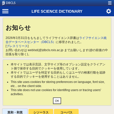
LIFE SCIENCE DICTIONARY
お知らせ
2026年3月31日をもちましてライフサイエンス辞書は
ライフサイエンス統
合データベースセンター（DBCLS）
に移管されました。
[
プレスリリース
]
お問い合わせは weblsd(@)dbcls.rois.ac.jp までお願いします(@の前後の中
括弧を取り除く)。
本サイトでは表示言語、文字サイズ等のオプション設定をクライアン
ト側で保存する目的でクッキーを使用しています。
本サイトではユーザを特定する目的もしくはユーザの検索行動を追跡
する目的でクッキーを使用することはありません。
This site uses cookies for storing preferences on language, font size,
etc... on the client side.
This site does not use cookies for identifing users or tracing users'
activities.
英和・和英
シソーラス
コーパス