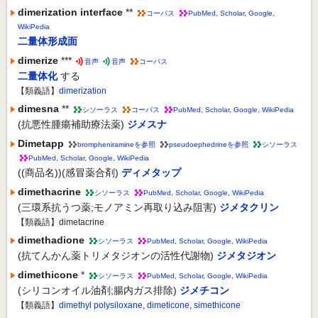
dimerization interface
**
コーパス
PubMed
,
Scholar
,
Google
,
WikiPedia
二量体形成面
dimerize
***
音声
音声
コーパス
二量体化
する
【類義語】
dimerization
dimesna
**
シソーラス
コーパス
PubMed
,
Scholar
,
Google
,
WikiPedia
(抗悪性腫瘍補助療法薬)
ジメスナ
Dimetapp
brompheniramineを参照
pseudoephedrineを参照
シソーラス
PubMed
,
Scholar
,
Google
,
WikiPedia
((商品名))(感冒薬合剤)
ディメタップ
dimethacrine
シソーラス
PubMed
,
Scholar
,
Google
,
WikiPedia
(三環系抗うつ薬;モノアミン再取り込み阻害)
ジメタクリン
【類義語】dimetacrine
dimethadione
シソーラス
PubMed
,
Scholar
,
Google
,
WikiPedia
(抗てんかん薬トリメタジオンの活性代謝物)
ジメタジオン
dimethicone
*
シソーラス
PubMed
,
Scholar
,
Google
,
WikiPedia
(シリコンオイル油剤;腸内ガス排除)
ジメチコン
【類義語】
dimethyl polysiloxane
,
dimeticone
,
simethicone