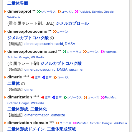
二量体界面
dimercaprol
**
シソーラス
コーパス
PubMed
,
Scholar
,
Google
,
WikiPedia
(重金属キレート剤;=BAL)
ジメルカプロール
dimercaptosuccinic
**
コーパス
ジメルカプトコハク酸
の
【類義語】
dimercaptosuccinic acid
,
DMSA
dimercaptosuccinic acid
**
シソーラス
コーパス
PubMed
,
Scholar
,
Google
,
WikiPedia
(金属キレート剤)
ジメルカプトコハク酸
【類義語】
dimercaptosuccinic
,
DMSA
,
succimer
dimeric
****
音声
音声
コーパス
二量体
の
【類義語】
dimer
dimerization
****
音声
音声
シソーラス
コーパス
PubMed
,
Scholar
,
Google
,
WikiPedia
二量体形成
,
二量体化
【類義語】
dimer formation
,
dimerize
dimerization domain
***
コーパス
PubMed
,
Scholar
,
Google
,
WikiPedia
二量体形成ドメイン
,
二量体形成領域