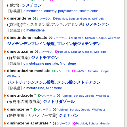
((欧州))
ジメチコン
【類義語】
dimethicone
,
dimethyl polysiloxane
,
simethicone
dimetindene
シソーラス
PubMed
,
Scholar
,
Google
,
WikiPedia
((欧州))(抗ヒスタミン薬;アルキルアミン系)
ジメチンデン
【類義語】
dimethindene
dimetindene maleate
シソーラス
PubMed
,
Scholar
,
Google
,
WikiPedia
ジメチンデンマレイン酸塩
,
マレイン酸ジメチンデン
dimetotiazine
シソーラス
PubMed
,
Scholar
,
Google
,
WikiPedia
(解熱鎮痛薬)
ジメトチアジン
【類義語】
dimetotiazine mesilate
,
Migristene
dimetotiazine mesilate
シソーラス
PubMed
,
Scholar
,
Google
,
WikiPedia
ジメトチアジンメシル酸塩
,
メシル酸ジメトチアジン
【類義語】
dimetotiazine
,
Migristene
dimetridazole
*
シソーラス
PubMed
,
Scholar
,
Google
,
WikiPedia
(家禽用の抗原虫薬)
ジメトリダゾール
diminazene
*
シソーラス
PubMed
,
Scholar
,
Google
,
WikiPedia
(動物用抗トリパノソーマ薬)
ジミナゼン
diminazene aceturate
*
シソーラス
PubMed
,
Scholar
,
Google
,