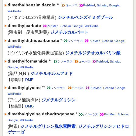
dimethylbenzimidazole
**
コーパス
PubMed
,
Scholar
,
Google
,
WikiPedia
(ビタミンB12の骨格構造)
ジメチルベンズイミダゾール
dimethylcarbate
PubMed
,
Scholar
,
Google
,
WikiPedia
(殺虫剤・昆虫忌避薬)
ジメチルカルバート
dimethyldithiocarbamate
*
シソーラス
PubMed
,
Scholar
,
Google
,
WikiPedia
(ドパミンβ水酸化酵素阻害薬)
ジメチルジチオカルバミン酸
dimethylformamide
**
シソーラス
コーパス
PubMed
,
Scholar
,
Google
,
WikiPedia
(薬品;N,N-)
ジメチルホルムアミド
【類義語】
DMF
dimethylglycine
**
シソーラス
コーパス
PubMed
,
Scholar
,
Google
,
WikiPedia
(アミノ酸誘導体)
ジメチルグリシン
【類義語】
DMG
dimethylglycine dehydrogenase
*
シソーラス
PubMed
,
Scholar
,
Google
,
WikiPedia
(酵素)
ジメチルグリシン脱水素酵素
,
ジメチルグリシンデヒドロ
ゲナーゼ