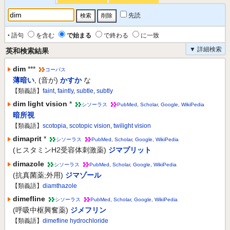
先読
‣ 語句
を含む
で始まる
で終わる
に一致
▼ 詳細検索
英和検索結果
dim
***
コーパス
薄暗い
,
(音が)
かすか
な
【類義語】
faint
,
faintly
,
subtle
,
subtly
dim light vision
*
シソーラス
PubMed
,
Scholar
,
Google
,
WikiPedia
暗所視
【類義語】
scotopia
,
scotopic vision
,
twilight vision
dimaprit
*
シソーラス
PubMed
,
Scholar
,
Google
,
WikiPedia
(ヒスタミンH2受容体刺激薬)
ジマプリット
dimazole
シソーラス
PubMed
,
Scholar
,
Google
,
WikiPedia
(抗真菌薬;外用)
ジマゾール
【類義語】
diamthazole
dimefline
シソーラス
PubMed
,
Scholar
,
Google
,
WikiPedia
(呼吸中枢興奮薬)
ジメフリン
【類義語】
dimefline hydrochloride