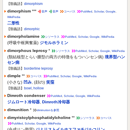
【類義語】
dimorphism
dimorphism
***
音声
音声
コーパス
PubMed
,
Scholar
,
Google
,
WikiPedia
二形性
【類義語】
dimorphic
dimorpholamine
シソーラス
PubMed
,
Scholar
,
Google
,
WikiPedia
(呼吸中枢興奮薬)
ジモルホラミン
dimorphous leprosy
*
シソーラス
PubMed
,
Scholar
,
Google
,
WikiPedia
(類結核型とらい腫型の両方の特徴をもつハンセン病)
境界型ハン
セン病
【類義語】
borderline leprosy
dimple
**
コーパス
PubMed
,
Scholar
,
Google
,
WikiPedia
(小さな)
凹み
,
(顔の)
笑窪
【類義語】
bowl
,
hollow
Dimroth condenser
PubMed
,
Scholar
,
Google
,
WikiPedia
ジムロート冷却器
,
Dimroth冷却器
dimunition
*
diminutionを参照
dimyristoylphosphatidylcholine
**
シソーラス
コーパス
PubMed
,
Scholar
,
Google
,
WikiPedia
(合成リン脂質)
ジミリストイルホスファチジルコリン