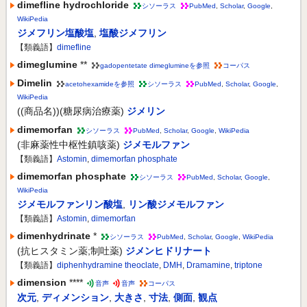
dimefline hydrochloride
シソーラス
PubMed
,
Scholar
,
Google
,
WikiPedia
ジメフリン塩酸塩
,
塩酸ジメフリン
【類義語】
dimefline
dimeglumine
**
gadopentetate dimeglumineを参照
コーパス
Dimelin
acetohexamideを参照
シソーラス
PubMed
,
Scholar
,
Google
,
WikiPedia
((商品名))(糖尿病治療薬)
ジメリン
dimemorfan
シソーラス
PubMed
,
Scholar
,
Google
,
WikiPedia
(非麻薬性中枢性鎮咳薬)
ジメモルファン
【類義語】
Astomin
,
dimemorfan phosphate
dimemorfan phosphate
シソーラス
PubMed
,
Scholar
,
Google
,
WikiPedia
ジメモルファンリン酸塩
,
リン酸ジメモルファン
【類義語】
Astomin
,
dimemorfan
dimenhydrinate
*
シソーラス
PubMed
,
Scholar
,
Google
,
WikiPedia
(抗ヒスタミン薬;制吐薬)
ジメンヒドリナート
【類義語】
diphenhydramine theoclate
,
DMH
,
Dramamine
,
triptone
dimension
****
音声
音声
コーパス
次元
,
ディメンション
,
大きさ
,
寸法
,
側面
,
観点