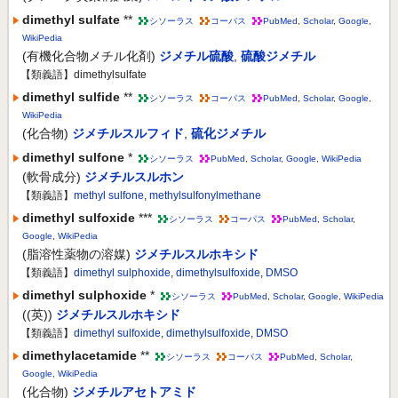
dimethyl sulfate
**
シソーラス
コーパス
PubMed
,
Scholar
,
Google
,
WikiPedia
(有機化合物メチル化剤)
ジメチル硫酸
,
硫酸ジメチル
【類義語】dimethylsulfate
dimethyl sulfide
**
シソーラス
コーパス
PubMed
,
Scholar
,
Google
,
WikiPedia
(化合物)
ジメチルスルフィド
,
硫化ジメチル
dimethyl sulfone
*
シソーラス
PubMed
,
Scholar
,
Google
,
WikiPedia
(軟骨成分)
ジメチルスルホン
【類義語】
methyl sulfone
,
methylsulfonylmethane
dimethyl sulfoxide
***
シソーラス
コーパス
PubMed
,
Scholar
,
Google
,
WikiPedia
(脂溶性薬物の溶媒)
ジメチルスルホキシド
【類義語】
dimethyl sulphoxide
,
dimethylsulfoxide
,
DMSO
dimethyl sulphoxide
*
シソーラス
PubMed
,
Scholar
,
Google
,
WikiPedia
((英))
ジメチルスルホキシド
【類義語】
dimethyl sulfoxide
,
dimethylsulfoxide
,
DMSO
dimethylacetamide
**
シソーラス
コーパス
PubMed
,
Scholar
,
Google
,
WikiPedia
(化合物)
ジメチルアセトアミド