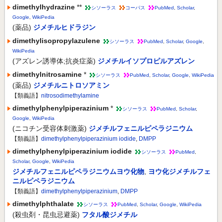
dimethylhydrazine
**
シソーラス
コーパス
PubMed
,
Scholar
,
Google
,
WikiPedia
(薬品)
ジメチルヒドラジン
dimethylisopropylazulene
シソーラス
PubMed
,
Scholar
,
Google
,
WikiPedia
(アズレン誘導体;抗炎症薬)
ジメチルイソプロピルアズレン
dimethylnitrosamine
*
シソーラス
PubMed
,
Scholar
,
Google
,
WikiPedia
(薬品)
ジメチルニトロソアミン
【類義語】
nitrosodimethylamine
dimethylphenylpiperazinium
*
シソーラス
PubMed
,
Scholar
,
Google
,
WikiPedia
(ニコチン受容体刺激薬)
ジメチルフェニルピペラジニウム
【類義語】
dimethylphenylpiperazinium iodide
,
DMPP
dimethylphenylpiperazinium iodide
シソーラス
PubMed
,
Scholar
,
Google
,
WikiPedia
ジメチルフェニルピペラジニウムヨウ化物
,
ヨウ化ジメチルフェ
ニルピペラジニウム
【類義語】
dimethylphenylpiperazinium
,
DMPP
dimethylphthalate
シソーラス
PubMed
,
Scholar
,
Google
,
WikiPedia
(殺虫剤・昆虫忌避薬)
フタル酸ジメチル