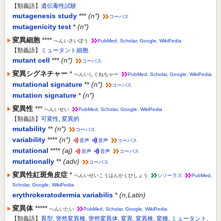
【類義語】
遺伝毒性試験
mutagenesis study
***
(n*)
コーパス
mutagenicity test
*
(n*)
変異細胞
****
へんいさいぼう
PubMed
,
Scholar
,
Google
,
WikiPedia
【類義語】
ミュータント細胞
mutant cell
***
(n*)
コーパス
変異シグネチャー
*
へんいしぐねちゃー
PubMed
,
Scholar
,
Google
,
WikiPedia
mutational signature
**
(n*)
コーパス
mutation signature
*
(n*)
変異性
***
へんいせい
PubMed
,
Scholar
,
Google
,
WikiPedia
【類義語】
可変性
,
変異的
mutability
**
(n*)
コーパス
variability
****
(n*)
音声
音声
コーパス
mutational
****
(aj)
音声
音声
コーパス
mutationally
**
(adv)
コーパス
変異性紅斑角皮症
*
へんいせいこうはんかくひしょう
シソーラス
PubMed
,
Scholar
,
Google
,
WikiPedia
erythrokeratodermia variabilis
*
(n,Latin)
変異体
*****
へんいたい
PubMed
,
Scholar
,
Google
,
WikiPedia
【類義語】
異型
,
突然変異種
,
突然変異体
,
変異
,
変異株
,
変種
,
ミュータント
,