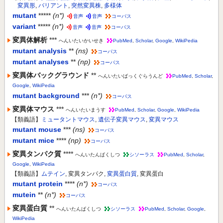
変異形
,
バリアント
,
突然変異株
,
多様体
mutant
*****
(n*)
音声
音声
コーパス
variant
*****
(n*)
音声
音声
コーパス
変異体解析
***
へんいたいかいせき
PubMed
,
Scholar
,
Google
,
WikiPedia
mutant analysis
**
(ns)
コーパス
mutant analyses
**
(np)
コーパス
変異体バックグラウンド
**
へんいたいばっくぐらうんど
PubMed
,
Scholar
,
Google
,
WikiPedia
mutant background
***
(n*)
コーパス
変異体マウス
***
へんいたいまうす
PubMed
,
Scholar
,
Google
,
WikiPedia
【類義語】
ミュータントマウス
,
遺伝子変異マウス
,
変異マウス
mutant mouse
***
(ns)
コーパス
mutant mice
****
(np)
コーパス
変異タンパク質
****
へんいたんぱくしつ
シソーラス
PubMed
,
Scholar
,
Google
,
WikiPedia
【類義語】
ムテイン
, 変異タンパク,
変異蛋白質
, 変異蛋白
mutant protein
****
(n*)
コーパス
mutein
**
(n*)
コーパス
変異蛋白質
**
へんいたんぱくしつ
シソーラス
PubMed
,
Scholar
,
Google
,
WikiPedia