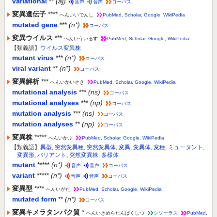
variational
**
(aj)
音声
音声
コーパス
変異遺伝子
****
へんいいでんし
PubMed
,
Scholar
,
Google
,
WikiPedia
mutated gene
***
(n*)
コーパス
変異ウイルス
***
へんいういるす
PubMed
,
Scholar
,
Google
,
WikiPedia
【類義語】
ウイルス変異株
mutant virus
***
(n*)
コーパス
viral variant
**
(n*)
コーパス
変異解析
***
へんいかいせき
PubMed
,
Scholar
,
Google
,
WikiPedia
mutational analysis
***
(ns)
コーパス
mutational analyses
***
(np)
コーパス
mutation analysis
***
(ns)
コーパス
mutation analyses
**
(np)
コーパス
変異株
*****
へんいかぶ
PubMed
,
Scholar
,
Google
,
WikiPedia
【類義語】
異型
,
突然変異種
,
突然変異体
,
変異
,
変異体
,
変種
,
ミュータント
,
変異形
,
バリアント
,
突然変異株
,
多様体
mutant
*****
(n*)
音声
音声
コーパス
variant
*****
(n*)
音声
音声
コーパス
変異型
****
へんいがた
PubMed
,
Scholar
,
Google
,
WikiPedia
mutated form
**
(n*)
コーパス
変異キメラタンパク質
*
へんいきめらたんぱくしつ
シソーラス
PubMed
,