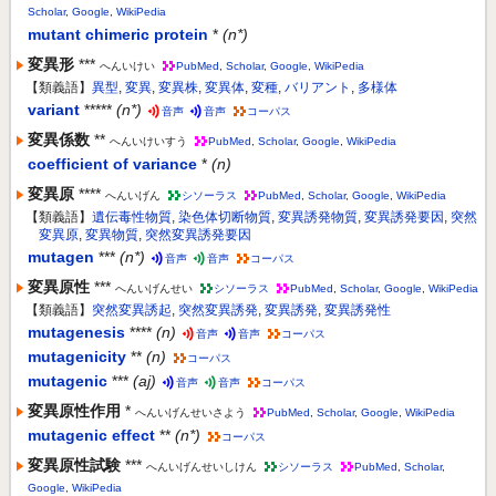
Scholar
,
Google
,
WikiPedia
mutant chimeric protein
*
(n*)
変異形
***
へんいけい
PubMed
,
Scholar
,
Google
,
WikiPedia
【類義語】
異型
,
変異
,
変異株
,
変異体
,
変種
,
バリアント
,
多様体
variant
*****
(n*)
音声
音声
コーパス
変異係数
**
へんいけいすう
PubMed
,
Scholar
,
Google
,
WikiPedia
coefficient of variance
*
(n)
変異原
****
へんいげん
シソーラス
PubMed
,
Scholar
,
Google
,
WikiPedia
【類義語】
遺伝毒性物質
,
染色体切断物質
,
変異誘発物質
,
変異誘発要因
,
突然
変異原
,
変異物質
,
突然変異誘発要因
mutagen
***
(n*)
音声
音声
コーパス
変異原性
***
へんいげんせい
シソーラス
PubMed
,
Scholar
,
Google
,
WikiPedia
【類義語】
突然変異誘起
,
突然変異誘発
,
変異誘発
,
変異誘発性
mutagenesis
****
(n)
音声
音声
コーパス
mutagenicity
**
(n)
コーパス
mutagenic
***
(aj)
音声
音声
コーパス
変異原性作用
*
へんいげんせいさよう
PubMed
,
Scholar
,
Google
,
WikiPedia
mutagenic effect
**
(n*)
コーパス
変異原性試験
***
へんいげんせいしけん
シソーラス
PubMed
,
Scholar
,
Google
,
WikiPedia