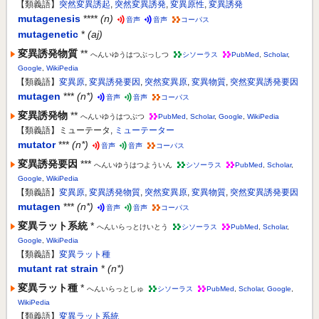
【類義語】
突然変異誘起
,
突然変異誘発
,
変異原性
,
変異誘発
mutagenesis
****
(n)
音声
音声
コーパス
mutagenetic
*
(aj)
変異誘発物質
**
へんいゆうはつぶっしつ
シソーラス
PubMed
,
Scholar
,
Google
,
WikiPedia
【類義語】
変異原
,
変異誘発要因
,
突然変異原
,
変異物質
,
突然変異誘発要因
mutagen
***
(n*)
音声
音声
コーパス
変異誘発物
**
へんいゆうはつぶつ
PubMed
,
Scholar
,
Google
,
WikiPedia
【類義語】ミューテータ,
ミューテーター
mutator
***
(n*)
音声
音声
コーパス
変異誘発要因
***
へんいゆうはつよういん
シソーラス
PubMed
,
Scholar
,
Google
,
WikiPedia
【類義語】
変異原
,
変異誘発物質
,
突然変異原
,
変異物質
,
突然変異誘発要因
mutagen
***
(n*)
音声
音声
コーパス
変異ラット系統
*
へんいらっとけいとう
シソーラス
PubMed
,
Scholar
,
Google
,
WikiPedia
【類義語】
変異ラット種
mutant rat strain
*
(n*)
変異ラット種
*
へんいらっとしゅ
シソーラス
PubMed
,
Scholar
,
Google
,
WikiPedia
【類義語】
変異ラット系統