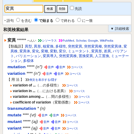
先読
‣ 語句
を含む
で始まる
で終わる
に一致
▼ 詳細検索
和英検索結果
変異
******
へんい
シソーラス
PubMed
,
Scholar
,
Google
,
WikiPedia
【類義語】
異型
,
異形
,
核変換
,
多様性
,
突然変異
,
突然変異種
,
突然変異体
,
変
異株
,
変異体
,
変化
,
変種
,
変動
,
変分
,
ミュータント
,
変異形
,
差異
,
バリアン
ト
,
バリエーション
,
変異導入
,
突然変異株
,
置換変異
,
人工置換
,
ミューテー
ション
,
多様体
mutation
*****
(n*)
音声
音声
コーパス
variation
****
(n*)
音声
音声
コーパス
【 用 法 】
例文を表示する/隠す
variation of ...
（…の多様性）
コーパス
variation in ...
（…における差異）
コーパス
variation among ...
（…間の多様性）
コーパス
coefficient of variation
（変動係数）
コーパス
transmutation
*
(n)
mutate
****
(vt)
音声
音声
コーパス
mutant
*****
(aj)
音声
音声
コーパス
variant
*****
(aj)
音声
音声
コーパス