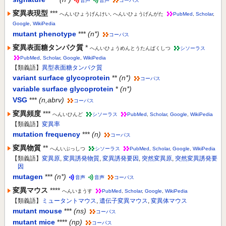
音声
音声
コーパス
変異表現型
***
へんいひょうげんけい, へんいひょうげんがた
PubMed
,
Scholar
,
Google
,
WikiPedia
mutant phenotype
***
(n*)
コーパス
変異表面糖タンパク質
*
へんいひょうめんとうたんぱくしつ
シソーラス
PubMed
,
Scholar
,
Google
,
WikiPedia
【類義語】
異型表面糖タンパク質
variant surface glycoprotein
**
(n*)
コーパス
variable surface glycoprotein
*
(n*)
VSG
***
(n,abrv)
コーパス
変異頻度
***
へんいひんど
シソーラス
PubMed
,
Scholar
,
Google
,
WikiPedia
【類義語】
変異率
mutation frequency
***
(n)
コーパス
変異物質
**
へんいぶっしつ
シソーラス
PubMed
,
Scholar
,
Google
,
WikiPedia
【類義語】
変異原
,
変異誘発物質
,
変異誘発要因
,
突然変異原
,
突然変異誘発要
因
mutagen
***
(n*)
音声
音声
コーパス
変異マウス
****
へんいまうす
PubMed
,
Scholar
,
Google
,
WikiPedia
【類義語】
ミュータントマウス
,
遺伝子変異マウス
,
変異体マウス
mutant mouse
***
(ns)
コーパス
mutant mice
****
(np)
コーパス