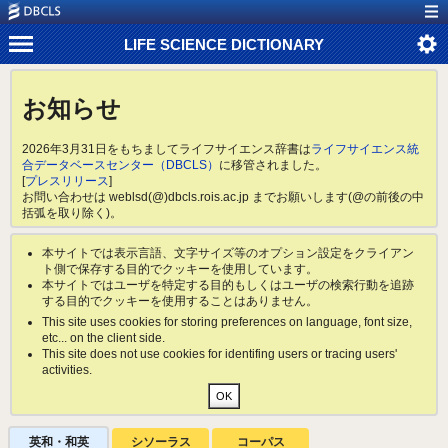
LIFE SCIENCE DICTIONARY
お知らせ
2026年3月31日をもちましてライフサイエンス辞書は
ライフサイエンス統
合データベースセンター（DBCLS）
に移管されました。
[
プレスリリース
]
お問い合わせは weblsd(@)dbcls.rois.ac.jp までお願いします(@の前後の中
括弧を取り除く)。
本サイトでは表示言語、文字サイズ等のオプション設定をクライアン
ト側で保存する目的でクッキーを使用しています。
本サイトではユーザを特定する目的もしくはユーザの検索行動を追跡
する目的でクッキーを使用することはありません。
This site uses cookies for storing preferences on language, font size,
etc... on the client side.
This site does not use cookies for identifing users or tracing users'
activities.
英和・和英
シソーラス
コーパス