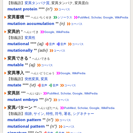
【類義語】
変異タンパク質
, 変異タンパク, 変異蛋白
mutant protein
****
(n*)
コーパス
変異蓄積
***
へんいちくせき
シソーラス
PubMed
,
Scholar
,
Google
,
WikiPedia
mutation accumulation
**
(n)
コーパス
変異的
*
へんいてき
Google
,
WikiPedia
【類義語】
変異性
mutational
****
(aj)
音声
音声
コーパス
mutationally
**
(adv)
コーパス
変異できる
*
へんいできる
mutable
**
(aj)
コーパス
変異導入
***
へんいどうにゅう
Google
,
WikiPedia
【類義語】
突然変異
,
変異
mutate
****
(vt)
音声
音声
コーパス
変異胚
***
へんいはい
PubMed
,
Scholar
,
Google
,
WikiPedia
mutant embryo
***
(n*)
コーパス
変異パターン
**
へんいぱたーん
PubMed
,
Scholar
,
Google
,
WikiPedia
【類義語】
痕跡
,
サイン
,
特性
,
符号
,
署名
,
シグネチャー
mutation pattern
**
(n*)
コーパス
mutational pattern
**
(n*)
コーパス
signature
****
(n*)