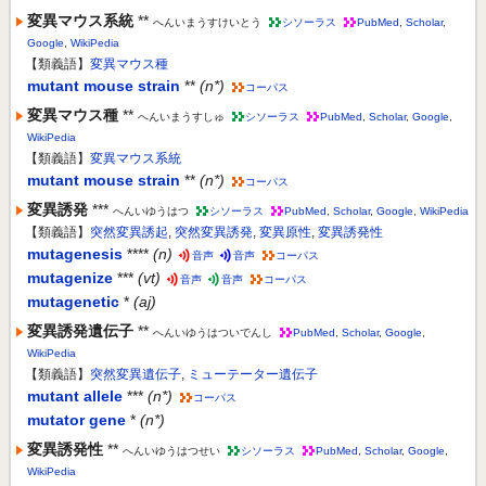
変異マウス系統
**
へんいまうすけいとう
シソーラス
PubMed
,
Scholar
,
Google
,
WikiPedia
【類義語】
変異マウス種
mutant mouse strain
**
(n*)
コーパス
変異マウス種
**
へんいまうすしゅ
シソーラス
PubMed
,
Scholar
,
Google
,
WikiPedia
【類義語】
変異マウス系統
mutant mouse strain
**
(n*)
コーパス
変異誘発
***
へんいゆうはつ
シソーラス
PubMed
,
Scholar
,
Google
,
WikiPedia
【類義語】
突然変異誘起
,
突然変異誘発
,
変異原性
,
変異誘発性
mutagenesis
****
(n)
音声
音声
コーパス
mutagenize
***
(vt)
音声
音声
コーパス
mutagenetic
*
(aj)
変異誘発遺伝子
**
へんいゆうはついでんし
PubMed
,
Scholar
,
Google
,
WikiPedia
【類義語】
突然変異遺伝子
,
ミューテーター遺伝子
mutant allele
***
(n*)
コーパス
mutator gene
*
(n*)
変異誘発性
**
へんいゆうはつせい
シソーラス
PubMed
,
Scholar
,
Google
,
WikiPedia