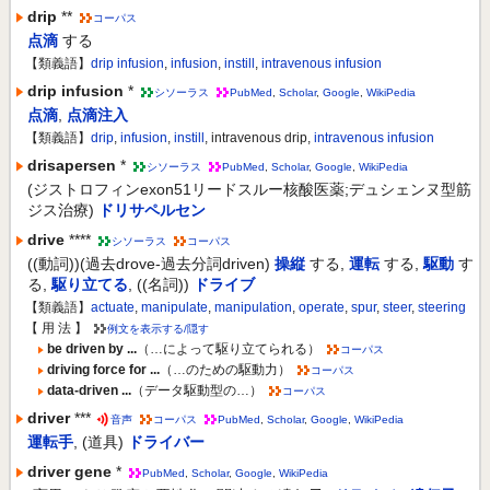
drip
**
コーパス
点滴
する
【類義語】
drip infusion
,
infusion
,
instill
,
intravenous infusion
drip infusion
*
シソーラス
PubMed
,
Scholar
,
Google
,
WikiPedia
点滴
,
点滴注入
【類義語】
drip
,
infusion
,
instill
, intravenous drip,
intravenous infusion
drisapersen
*
シソーラス
PubMed
,
Scholar
,
Google
,
WikiPedia
(ジストロフィンexon51リードスルー核酸医薬;デュシェンヌ型筋
ジス治療)
ドリサペルセン
drive
****
シソーラス
コーパス
((動詞))(過去drove-過去分詞driven)
操縦
する
,
運転
する
,
駆動
す
る
,
駆り立てる
,
((名詞))
ドライブ
【類義語】
actuate
,
manipulate
,
manipulation
,
operate
,
spur
,
steer
,
steering
【 用 法 】
例文を表示する/隠す
be driven by ...
（…によって駆り立てられる）
コーパス
driving force for ...
（…のための駆動力）
コーパス
data-driven ...
（データ駆動型の…）
コーパス
driver
***
音声
コーパス
PubMed
,
Scholar
,
Google
,
WikiPedia
運転手
,
(道具)
ドライバー
driver gene
*
PubMed
,
Scholar
,
Google
,
WikiPedia