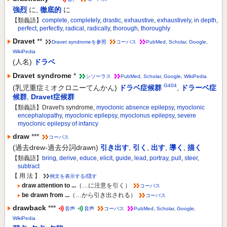
強烈
に
,
徹底的
に
【類義語】
complete
,
completely
,
drastic
,
exhaustive
,
exhaustively
,
in depth
,
perfect
,
perfectly
,
radical
,
radically
,
thorough
,
thoroughly
Dravet
**
Dravet syndromeを参照
コーパス
PubMed
,
Scholar
,
Google
,
WikiPedia
(人名)
ドラベ
Dravet syndrome
*
シソーラス
PubMed
,
Scholar
,
Google
,
WikiPedia
G404
(乳児重症ミオクロニーてんかん)
ドラベ症候群
,
ドラーベ症
候群
,
Dravet症候群
【類義語】Dravet's syndrome,
myoclonic absence epilepsy
,
myoclonic
encephalopathy
,
myoclonic epilepsy
,
myoclonus epilepsy
,
severe
myoclonic epilepsy of infancy
draw
***
コーパス
(過去drew-過去分詞drawn)
引き出す
,
引く
,
出す
,
導く
,
描く
【類義語】
bring
,
derive
,
educe
,
elicit
,
guide
,
lead
,
portray
,
pull
,
steer
,
subtract
【 用 法 】
例文を表示する/隠す
draw attention to ...
（…に注意を引く）
コーパス
be drawn from ...
（…から引き出される）
コーパス
drawback
***
音声
音声
コーパス
PubMed
,
Scholar
,
Google
,
WikiPedia