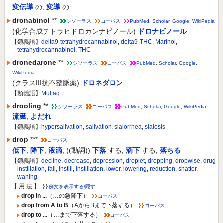
変伝導
の
,
変導
の
dronabinol
**
シソーラス
コーパス
PubMed
,
Scholar
,
Google
,
WikiPedia
(化学合成テトラヒドロカンナビノール)
ドロナビノール
【類義語】
delta9-tetrahydrocannabinol
,
delta9-THC
,
Marinol
,
tetrahydrocannabinol
,
THC
dronedarone
**
シソーラス
コーパス
PubMed
,
Scholar
,
Google
,
WikiPedia
(クラスIII抗不整脈薬)
ドロネダロン
【類義語】
Multaq
drooling
**
シソーラス
コーパス
PubMed
,
Scholar
,
Google
,
WikiPedia
流涎
,
よだれ
【類義語】
hypersalivation
,
salivation
,
sialorrhea
,
sialosis
drop
***
コーパス
低下
,
降下
,
液滴
,
((動詞))
下落
する
,
滴下
する
,
落ちる
【類義語】
decline
,
decrease
,
depression
,
droplet
,
dropping
,
dropwise
,
drug
instillation
,
fall
,
instill
,
instillation
,
lower
,
lowering
,
reduction
,
shatter
,
waning
【 用 法 】
例文を表示する/隠す
drop in ...
（…の急降下）
コーパス
drop from A to B
（AからBまで下落する）
コーパス
drop to ...
（…まで下落する）
コーパス