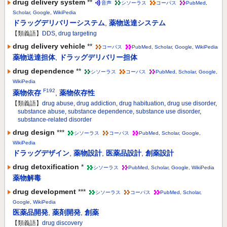
drug delivery system
**
音声
シソーラス
コーパス
PubMed
,
Scholar
,
Google
,
WikiPedia
ドラッグデリバリーシステム
,
薬物送達システム
【類義語】
DDS
,
drug targeting
drug delivery vehicle
**
コーパス
PubMed
,
Scholar
,
Google
,
WikiPedia
薬物送達担体
,
ドラッグデリバリー担体
drug dependence
**
シソーラス
コーパス
PubMed
,
Scholar
,
Google
,
WikiPedia
F192
薬物依存
,
薬物依存性
【類義語】
drug abuse
,
drug addiction
,
drug habituation
,
drug use disorder
,
substance abuse
,
substance dependence
,
substance use disorder
,
substance-related disorder
drug design
***
シソーラス
コーパス
PubMed
,
Scholar
,
Google
,
WikiPedia
ドラッグデザイン
,
薬物設計
,
医薬品設計
,
創薬設計
drug detoxification
*
シソーラス
PubMed
,
Scholar
,
Google
,
WikiPedia
薬物解毒
drug development
***
シソーラス
コーパス
PubMed
,
Scholar
,
Google
,
WikiPedia
医薬品開発
,
薬剤開発
,
創薬
【類義語】
drug discovery