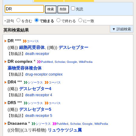
先読
‣ 語句
を含む
で始まる
で終わる
に一致
▼ 詳細検索
英和検索結果
DR
****
コーパス
((略))
細胞死受容体
,
((略))
デスレセプター
【類義語】
death receptor
DR complex
*
PubMed
,
Scholar
,
Google
,
WikiPedia
薬物受容体複合体
【類義語】
drug-receptor complex
DR4
***
シソーラス
コーパス
((略))
デスレセプター4
【類義語】
death receptor 4
DR5
***
シソーラス
コーパス
((略))
デスレセプター5
【類義語】
death receptor 5
Dracaena
*
シソーラス
PubMed
,
Scholar
,
Google
,
WikiPedia
((分類))(ユリ科植物)
リュウケツジュ属