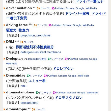
(変異により発癌や悪性化に関連する遺伝子)
ドライバー遺伝子
driver mutation
**
コーパス
PubMed
,
Scholar
,
Google
,
WikiPedia
(発癌や悪性化に関連する遺伝子変異)
ドライバー変異
,
ドライバ
ー遺伝子変異
driving force
***
コーパス
PubMed
,
Scholar
,
Google
,
WikiPedia
駆動力
,
推進力
【類義語】
propulsion
,
propulsive
DRM
***
コーパス
((略))
界面活性剤不溶性膜画分
【類義語】
detergent-resistant membrane
Droleptan
droperidolを参照
シソーラス
PubMed
,
Scholar
,
Google
,
WikiPedia
((商品名))(統合失調症治療薬)
ドロレプタン
Dromaiidae
シソーラス
PubMed
,
Scholar
,
Google
,
WikiPedia
((分類))(鳥類)
エミュー科
【類義語】
emu
dromostanolone
シソーラス
PubMed
,
Scholar
,
Google
,
WikiPedia
(タンパク質同化ステロイド薬)
ドロモスタノロン
【類義語】
drostanolone
dromotropic
**
コーパス