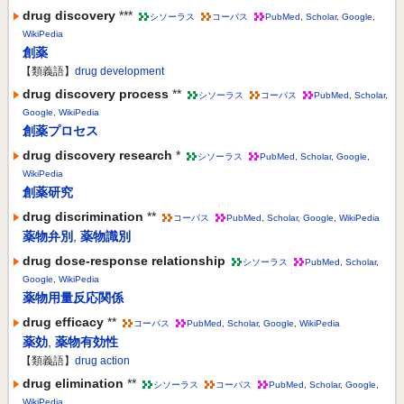
drug discovery
***
シソーラス
コーパス
PubMed
,
Scholar
,
Google
,
WikiPedia
創薬
【類義語】
drug development
drug discovery process
**
シソーラス
コーパス
PubMed
,
Scholar
,
Google
,
WikiPedia
創薬プロセス
drug discovery research
*
シソーラス
PubMed
,
Scholar
,
Google
,
WikiPedia
創薬研究
drug discrimination
**
コーパス
PubMed
,
Scholar
,
Google
,
WikiPedia
薬物弁別
,
薬物識別
drug dose-response relationship
シソーラス
PubMed
,
Scholar
,
Google
,
WikiPedia
薬物用量反応関係
drug efficacy
**
コーパス
PubMed
,
Scholar
,
Google
,
WikiPedia
薬効
,
薬物有効性
【類義語】
drug action
drug elimination
**
シソーラス
コーパス
PubMed
,
Scholar
,
Google
,
WikiPedia