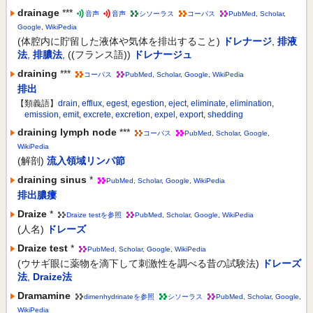
drainage
***
音声
音声
シソーラス
コーパス
PubMed
,
Scholar
,
Google
,
WikiPedia
(体腔内に貯留した液体や気体を排出すること)
ドレナージ
,
排液
法
,
排膿法
,
((フランス語))
ドレナージュ
draining
***
コーパス
PubMed
,
Scholar
,
Google
,
WikiPedia
排出
【類義語】
drain
,
efflux
,
egest
,
egestion
,
eject
,
eliminate
,
elimination
,
emission
,
emit
,
excrete
,
excretion
,
expel
,
export
,
shedding
draining lymph node
***
コーパス
PubMed
,
Scholar
,
Google
,
WikiPedia
(解剖)
流入領域リンパ節
draining sinus
*
PubMed
,
Scholar
,
Google
,
WikiPedia
排出膿瘻
Draize
*
Draize testを参照
PubMed
,
Scholar
,
Google
,
WikiPedia
(人名)
ドレーズ
Draize test
*
PubMed
,
Scholar
,
Google
,
WikiPedia
(ウサギ眼に薬物を滴下して刺激性を調べる昔の試験法)
ドレーズ
法
,
Draize法
Dramamine
dimenhydrinateを参照
シソーラス
PubMed
,
Scholar
,
Google
,
WikiPedia