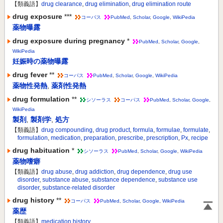
【類義語】
drug clearance
,
drug elimination
,
drug elimination route
drug exposure
***
コーパス
PubMed
,
Scholar
,
Google
,
WikiPedia
薬物曝露
drug exposure during pregnancy
*
PubMed
,
Scholar
,
Google
,
WikiPedia
妊娠時の薬物曝露
drug fever
**
コーパス
PubMed
,
Scholar
,
Google
,
WikiPedia
薬物性発熱
,
薬剤性発熱
drug formulation
**
シソーラス
コーパス
PubMed
,
Scholar
,
Google
,
WikiPedia
製剤
,
製剤学
,
処方
【類義語】
drug compounding
,
drug product
,
formula
,
formulae
,
formulate
,
formulation
,
medication
,
preparation
,
prescribe
,
prescription
,
Px
,
recipe
drug habituation
*
シソーラス
PubMed
,
Scholar
,
Google
,
WikiPedia
薬物嗜癖
【類義語】
drug abuse
,
drug addiction
,
drug dependence
,
drug use
disorder
,
substance abuse
,
substance dependence
,
substance use
disorder
,
substance-related disorder
drug history
**
コーパス
PubMed
,
Scholar
,
Google
,
WikiPedia
薬歴
【類義語】
medication history