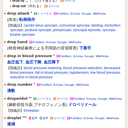
drop by ...
（…だけ下落する）
コーパス
drop out
（外れる）
コーパス
drop attack
*
シソーラス
PubMed
,
Scholar
,
Google
,
WikiPedia
(病名)
転倒発作
【類義語】
carotid sinus syncope
,
convulsive syncope
,
fainting
,
micturition
syncope
,
postural syncope
,
presyncope
,
syncopal episode
,
syncope
,
tussive syncope
drop hand
PubMed
,
Scholar
,
Google
,
WikiPedia
(橈骨神経麻痺による手関節の背屈障害)
下垂手
drop in blood pressure
*
PubMed
,
Scholar
,
Google
,
WikiPedia
血圧低下
,
血圧下降
,
血圧降下
【類義語】
blood pressure lowering
,
blood pressure reduction
,
decreased
blood pressure
,
fall in blood pressure
,
hypotension
,
low blood pressure
,
reduction in blood pressure
drop number
*
PubMed
,
Scholar
,
Google
,
WikiPedia
滴数
droperidol
**
シソーラス
コーパス
PubMed
,
Scholar
,
Google
,
WikiPedia
(麻酔前投与薬;ブチロフェノン系)
ドロペリドール
【類義語】
Droleptan
droplet
***
音声
音声
コーパス
PubMed
,
Scholar
,
Google
,
WikiPedia
液滴