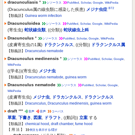
dracunculiasis
*
シソーラス
PubMed
,
Scholar
,
Google
,
WikiPedia
B72
(Dracunculus属の線虫類に感染した疾患)
メジナ虫症
【類義語】
Guinea worm infection
Dracunculoidea
シソーラス
PubMed
,
Scholar
,
Google
,
WikiPedia
(寄生虫)
蛇状線虫類
,
((分類))
蛇状線虫上科
Dracunculus
*
シソーラス
PubMed
,
Scholar
,
Google
,
WikiPedia
(皮膚寄生虫の1属)
ドラクンクルス
,
((分類))
ドラクンクルス属
【類義語】
Dracunculus nematode
Dracunculus medinensis
*
シソーラス
PubMed
,
Scholar
,
Google
,
WikiPedia
((学名))(寄生虫)
メジナ虫
【類義語】
Dracunculus nematode
,
guinea worm
Dracunculus nematode
シソーラス
PubMed
,
Scholar
,
Google
,
WikiPedia
(皮膚寄生虫)
メジナ虫
,
ドラカンクルス
,
ドラクンクルス
【類義語】
Dracunculus
,
Dracunculus medinensis
,
guinea worm
draft
***
音声
音声
コーパス
草案
,
下書き
,
図案
,
ドラフト
,
((動詞))
立案
する
【類義語】
chemical hood
,
draft chamber
,
fume hood
【 用 法 】
例文を表示する/隠す