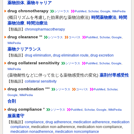
薬物担体
,
薬物キャリア
drug chronotherapy
シソーラス
PubMed
,
Scholar
,
Google
,
WikiPedia
(概日リズムを考慮した効果的な薬物治療法)
時間薬物療法
,
時間
薬物治療
,
時間治療法
【類義語】
chronopharmacotherapy
drug clearance
**
シソーラス
コーパス
PubMed
,
Scholar
,
Google
,
WikiPedia
薬物クリアランス
【類義語】
drug elimination
,
drug elimination route
,
drug excretion
drug collateral sensitivity
シソーラス
PubMed
,
Scholar
,
Google
,
WikiPedia
(薬物耐性などに伴って生じる薬物感受性の変化)
薬剤付帯感受性
【類義語】
collateral sensitivity
drug combination
***
シソーラス
コーパス
PubMed
,
Scholar
,
Google
,
WikiPedia
合剤
drug compliance
*
シソーラス
PubMed
,
Scholar
,
Google
,
WikiPedia
服薬遵守
【類義語】
compliance
,
drug adherence
,
medication adherence
,
medication
compliance
, medication non-adherence, medication non-compliance,
medication nonadherence
,
medication noncompliance