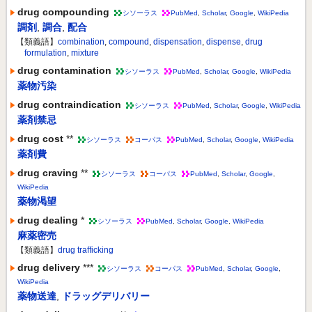
drug compounding
シソーラス
PubMed
,
Scholar
,
Google
,
WikiPedia
調剤
,
調合
,
配合
【類義語】
combination
,
compound
,
dispensation
,
dispense
,
drug
formulation
,
mixture
drug contamination
シソーラス
PubMed
,
Scholar
,
Google
,
WikiPedia
薬物汚染
drug contraindication
シソーラス
PubMed
,
Scholar
,
Google
,
WikiPedia
薬剤禁忌
drug cost
**
シソーラス
コーパス
PubMed
,
Scholar
,
Google
,
WikiPedia
薬剤費
drug craving
**
シソーラス
コーパス
PubMed
,
Scholar
,
Google
,
WikiPedia
薬物渇望
drug dealing
*
シソーラス
PubMed
,
Scholar
,
Google
,
WikiPedia
麻薬密売
【類義語】
drug trafficking
drug delivery
***
シソーラス
コーパス
PubMed
,
Scholar
,
Google
,
WikiPedia
薬物送達
,
ドラッグデリバリー