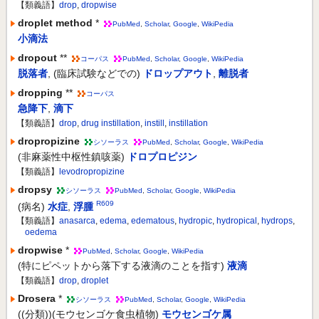
【類義語】
drop
,
dropwise
droplet method
*
PubMed
,
Scholar
,
Google
,
WikiPedia
小滴法
dropout
**
コーパス
PubMed
,
Scholar
,
Google
,
WikiPedia
脱落者
,
(臨床試験などでの)
ドロップアウト
,
離脱者
dropping
**
コーパス
急降下
,
滴下
【類義語】
drop
,
drug instillation
,
instill
,
instillation
dropropizine
シソーラス
PubMed
,
Scholar
,
Google
,
WikiPedia
(非麻薬性中枢性鎮咳薬)
ドロプロピジン
【類義語】
levodropropizine
dropsy
シソーラス
PubMed
,
Scholar
,
Google
,
WikiPedia
R609
(病名)
水症
,
浮腫
【類義語】
anasarca
,
edema
,
edematous
,
hydropic
,
hydropical
,
hydrops
,
oedema
dropwise
*
PubMed
,
Scholar
,
Google
,
WikiPedia
(特にピペットから落下する液滴のことを指す)
液滴
【類義語】
drop
,
droplet
Drosera
*
シソーラス
PubMed
,
Scholar
,
Google
,
WikiPedia
((分類))(モウセンゴケ食虫植物)
モウセンゴケ属