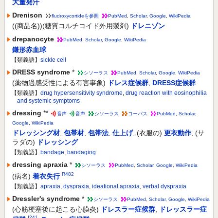
大量発汗
Drenison
fludroxycortideを参照
PubMed
,
Scholar
,
Google
,
WikiPedia
((商品名))(糖質コルチコイド外用製剤)
ドレニゾン
drepanocyte
PubMed
,
Scholar
,
Google
,
WikiPedia
鎌形赤血球
【類義語】
sickle cell
DRESS syndrome
*
シソーラス
PubMed
,
Scholar
,
Google
,
WikiPedia
(薬物過感受性による有害事象)
ドレス症候群
,
DRESS症候群
【類義語】
drug hypersensitivity syndrome
,
drug reaction with eosinophilia
and systemic symptoms
dressing
**
音声
音声
シソーラス
コーパス
PubMed
,
Scholar
,
Google
,
WikiPedia
ドレッシング材
,
包帯材
,
包帯法
,
仕上げ
,
(衣服の)
更衣動作
,
(サ
ラダの)
ドレッシング
【類義語】
bandage
,
bandaging
dressing apraxia
*
シソーラス
PubMed
,
Scholar
,
Google
,
WikiPedia
R482
(病名)
着衣失行
【類義語】
apraxia
,
dyspraxia
,
ideational apraxia
,
verbal dyspraxia
Dressler's syndrome
*
シソーラス
PubMed
,
Scholar
,
Google
,
WikiPedia
(心筋梗塞後に起こる心膜炎)
ドレスラー症候群
,
ドレッスラー症
I241