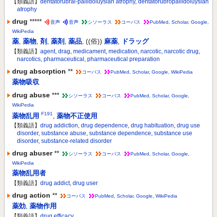
【類義語】
dentatorubral-pallidoluysian atrophy
,
dentatorubropallidoluysian
atrophy
drug
*****
音声
音声
シソーラス
コーパス
PubMed
,
Scholar
,
Google
,
WikiPedia
薬
,
薬物
,
剤
,
薬剤
,
薬品
,
((俗))
麻薬
,
ドラッグ
【類義語】
agent
,
drag
,
medicament
,
medication
,
narcotic
,
narcotic drug
,
narcotics
,
pharmaceutical
,
pharmaceutical preparation
drug absorption
**
コーパス
PubMed
,
Scholar
,
Google
,
WikiPedia
薬物吸収
drug abuse
***
シソーラス
コーパス
PubMed
,
Scholar
,
Google
,
WikiPedia
F191
薬物乱用
,
薬物不正使用
【類義語】
drug addiction
,
drug dependence
,
drug habituation
,
drug use
disorder
,
substance abuse
,
substance dependence
,
substance use
disorder
,
substance-related disorder
drug abuser
**
シソーラス
コーパス
PubMed
,
Scholar
,
Google
,
WikiPedia
薬物乱用者
【類義語】
drug addict
,
drug user
drug action
**
コーパス
PubMed
,
Scholar
,
Google
,
WikiPedia
薬効
,
薬物作用
【類義語】
drug efficacy