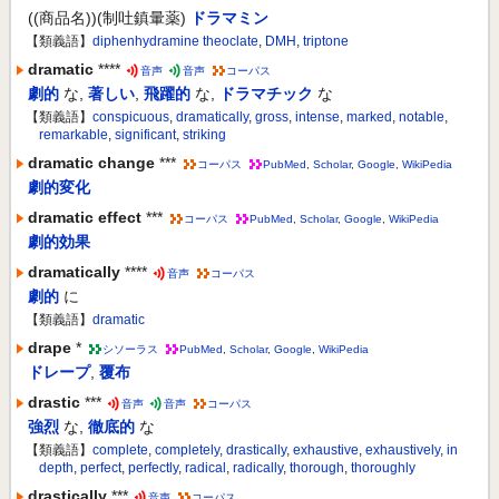
((商品名))(制吐鎮暈薬)
ドラマミン
【類義語】
diphenhydramine theoclate
,
DMH
,
triptone
dramatic
****
音声
音声
コーパス
劇的
な
,
著しい
,
飛躍的
な
,
ドラマチック
な
【類義語】
conspicuous
,
dramatically
,
gross
,
intense
,
marked
,
notable
,
remarkable
,
significant
,
striking
dramatic change
***
コーパス
PubMed
,
Scholar
,
Google
,
WikiPedia
劇的変化
dramatic effect
***
コーパス
PubMed
,
Scholar
,
Google
,
WikiPedia
劇的効果
dramatically
****
音声
コーパス
劇的
に
【類義語】
dramatic
drape
*
シソーラス
PubMed
,
Scholar
,
Google
,
WikiPedia
ドレープ
,
覆布
drastic
***
音声
音声
コーパス
強烈
な
,
徹底的
な
【類義語】
complete
,
completely
,
drastically
,
exhaustive
,
exhaustively
,
in
depth
,
perfect
,
perfectly
,
radical
,
radically
,
thorough
,
thoroughly
drastically
***
音声
コーパス