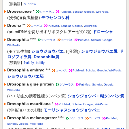
【類義語】
sundew
Droseraceae
*
シソーラス
PubMed
,
Scholar
,
Google
,
WikiPedia
((分類))(食虫植物)
モウセンゴケ科
Drosha
**
コーパス
PubMed
,
Scholar
,
Google
,
WikiPedia
(pri-miRNAを切り出すリボヌクレアーゼの1種)
ドローシャ
Drosophila
****
シソーラス
コーパス
PubMed
,
Scholar
,
Google
,
WikiPedia
(モデル生物)
ショウジョウバエ
,
((分類))
ショウジョウバエ属
,
ド
ロソフィラ属
,
Drosophila属
【類義語】
fruit fly
,
fruitfly
Drosophila embryo
***
コーパス
PubMed
,
Scholar
,
Google
,
WikiPedia
ショウジョウバエ胚
Drosophila glue protein
シソーラス
PubMed
,
Scholar
,
Google
,
WikiPedia
(ハエ幼虫の接着性糖タンパク質)
ショウジョウバエ糊タンパク質
Drosophila mauritiana
*
PubMed
,
Scholar
,
Google
,
WikiPedia
((学名))(ハエの1種)
モーリシャスショウジョウバエ
Drosophila melanogaster
****
シソーラス
コーパス
PubMed
,
Scholar
,
Google
,
WikiPedia