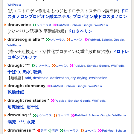
WikiPedia
(抗エストロゲン作用をもつジヒドロテストステロン誘導体)
ドロ
スタノロンプロピオン酸エステル
,
プロピオン酸ドロスタノロン
drotaverine
シソーラス
PubMed
,
Scholar
,
Google
,
WikiPedia
(パパベリン誘導体;平滑筋弛緩)
ドロタベリン
drotrecogin alfa
**
シソーラス
コーパス
PubMed
,
Scholar
,
Google
,
WikiPedia
(遺伝子組換えヒト活性化プロテインC;重症敗血症治療)
ドロトレ
コギンアルファ
drought
***
シソーラス
コーパス
PubMed
,
Scholar
,
Google
,
WikiPedia
干ばつ
,
渇水
,
乾燥
【類義語】
arid
,
desiccate
,
desiccation
,
dry
,
drying
,
exsiccation
drought dormancy
PubMed
,
Scholar
,
Google
,
WikiPedia
乾燥休眠
drought resistance
*
PubMed
,
Scholar
,
Google
,
WikiPedia
耐乾燥性
,
耐干性
drowning
**
シソーラス
コーパス
PubMed
,
Scholar
,
Google
,
WikiPedia
T751
溺死
,
水死
drowsiness
**
音声
音声
シソーラス
コーパス
PubMed
,
Scholar
,