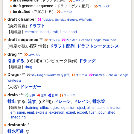
draft sequence
（ドラフト配列）
コーパス
draft genome sequence
（ドラフトゲノム配列）
コーパス
be drafted
（立案される）
コーパス
draft chamber
PubMed
,
Scholar
,
Google
,
WikiPedia
(換気装置)
ドラフト
【類義語】
chemical hood
,
draft
,
fume hood
draft sequence
**
コーパス
PubMed
,
Scholar
,
Google
,
WikiPedia
(精度が低い配列情報)
ドラフト配列
,
ドラフトシークエンス
drag
***
コーパス
引きずる
,
((名詞))(コンピュータ操作)
ドラッグ
【類義語】
drug
Drager
**
Shy-Drager syndromeを参照
コーパス
PubMed
,
Scholar
,
Google
,
WikiPedia
(人名)
ドレーガー
drain
***
音声
音声
音声
コーパス
排出
する
,
流す
,
((名詞))
ドレーン
,
ドレイン
,
排水管
【類義語】
draining
,
efflux
,
egest
,
egestion
,
eject
,
eliminate
,
elimination
,
emission
,
emit
,
excrete
,
excretion
,
expel
,
export
,
flush
,
pour
,
shed
,
shedding
drainable
*
排水可能
な