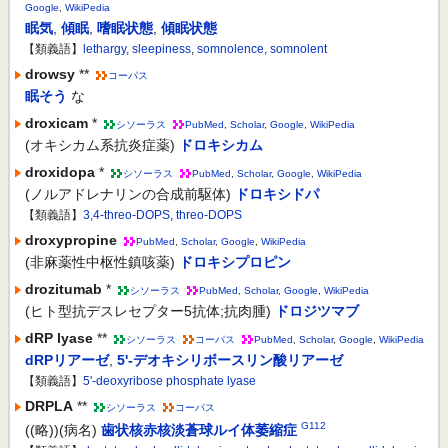
Google
,
WikiPedia
眠気
,
傾眠
,
嗜眠状態
,
傾眠状態
【類義語】
lethargy
,
sleepiness
,
somnolence
,
somnolent
drowsy
**
コーパス
眠そう
な
droxicam
*
シソーラス
PubMed
,
Scholar
,
Google
,
WikiPedia
(オキシカム系抗炎症薬)
ドロキシカム
droxidopa
*
シソーラス
PubMed
,
Scholar
,
Google
,
WikiPedia
(ノルアドレナリンの合成前駆体)
ドロキシドパ
【類義語】
3,4-threo-DOPS
,
threo-DOPS
droxypropine
PubMed
,
Scholar
,
Google
,
WikiPedia
(非麻薬性中枢性鎮咳薬)
ドロキシプロピン
drozitumab
*
シソーラス
PubMed
,
Scholar
,
Google
,
WikiPedia
(ヒト型抗デスレセプター5抗体;抗肉腫)
ドロジツマブ
dRP lyase
**
シソーラス
コーパス
PubMed
,
Scholar
,
Google
,
WikiPedia
dRPリアーゼ
,
5'-デオキシリボースリン酸リアーゼ
【類義語】
5'-deoxyribose phosphate lyase
DRPLA
**
シソーラス
コーパス
G112
((略))(病名)
歯状核赤核淡蒼球ルイ体萎縮症