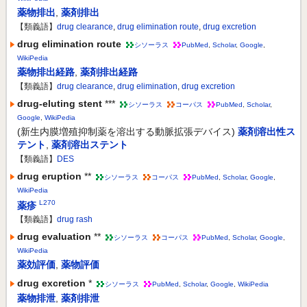
薬物排出
,
薬剤排出
【類義語】
drug clearance
,
drug elimination route
,
drug excretion
drug elimination route
シソーラス
PubMed
,
Scholar
,
Google
,
WikiPedia
薬物排出経路
,
薬剤排出経路
【類義語】
drug clearance
,
drug elimination
,
drug excretion
drug-eluting stent
***
シソーラス
コーパス
PubMed
,
Scholar
,
Google
,
WikiPedia
(新生内膜増殖抑制薬を溶出する動脈拡張デバイス)
薬剤溶出性ス
テント
,
薬剤溶出ステント
【類義語】
DES
drug eruption
**
シソーラス
コーパス
PubMed
,
Scholar
,
Google
,
WikiPedia
L270
薬疹
【類義語】
drug rash
drug evaluation
**
シソーラス
コーパス
PubMed
,
Scholar
,
Google
,
WikiPedia
薬効評価
,
薬物評価
drug excretion
*
シソーラス
PubMed
,
Scholar
,
Google
,
WikiPedia
薬物排泄
,
薬剤排泄