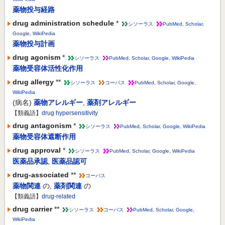
薬物投与経路
drug administration schedule
*
シソーラス
PubMed
,
Scholar
,
Google
,
WikiPedia
薬物投与計画
drug agonism
*
シソーラス
PubMed
,
Scholar
,
Google
,
WikiPedia
薬物受容体活性化作用
drug allergy
**
シソーラス
コーパス
PubMed
,
Scholar
,
Google
,
WikiPedia
(病名)
薬物アレルギー
,
薬剤アレルギー
【類義語】
drug hypersensitivity
drug antagonism
*
シソーラス
PubMed
,
Scholar
,
Google
,
WikiPedia
薬物受容体遮断作用
drug approval
*
シソーラス
PubMed
,
Scholar
,
Google
,
WikiPedia
医薬品承認
,
医薬品認可
drug-associated
**
コーパス
薬物関連
の
,
薬剤関連
の
【類義語】
drug-related
drug carrier
**
シソーラス
コーパス
PubMed
,
Scholar
,
Google
,
WikiPedia