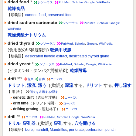
dried food
*
シソーラス
PubMed
,
Scholar
,
Google
,
WikiPedia
乾燥食品
【類義語】
canned food
,
preserved food
dried sodium carbonate
シソーラス
PubMed
,
Scholar
,
Google
,
WikiPedia
乾燥炭酸ナトリウム
dried thyroid
シソーラス
PubMed
,
Scholar
,
Google
,
WikiPedia
(食用獣の甲状腺製剤)
乾燥甲状腺
【類義語】
desiccated thyroid extract
,
desiccated thyroid gland
dried yeast
*
シソーラス
PubMed
,
Scholar
,
Google
,
WikiPedia
(ビタミンB・タンパク質補給剤)
乾燥酵母
drift
***
音声
音声
コーパス
ドリフト
,
漂流
,
漂う
,
((動詞))
漂流
する
,
ドリフト
する
,
押し流す
【 用 法 】
例文を表示する/隠す
genetic drift
（遺伝的浮動）
コーパス
drift time
（ドリフト時間）
コーパス
drifting grating
（運動格子）
コーパス
drill
**
コーパス
PubMed
,
Scholar
,
Google
,
WikiPedia
ドリル
,
穿孔器
,
((動詞))
穿孔
する
,
穴を開ける
【類義語】
bore
,
mandrill
,
Mandrillus
,
perforate
,
perforation
,
punch