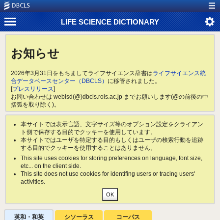
LIFE SCIENCE DICTIONARY
お知らせ
2026年3月31日をもちましてライフサイエンス辞書は
ライフサイエンス統
合データベースセンター（DBCLS）
に移管されました。
[
プレスリリース
]
お問い合わせは weblsd(@)dbcls.rois.ac.jp までお願いします(@の前後の中
括弧を取り除く)。
本サイトでは表示言語、文字サイズ等のオプション設定をクライアン
ト側で保存する目的でクッキーを使用しています。
本サイトではユーザを特定する目的もしくはユーザの検索行動を追跡
する目的でクッキーを使用することはありません。
This site uses cookies for storing preferences on language, font size,
etc... on the client side.
This site does not use cookies for identifing users or tracing users'
activities.
英和・和英
シソーラス
コーパス