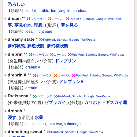
恐ろしい
【類義語】
fearful
,
terrible
,
terrifying
,
tremendous
dream
**
シソーラス
コーパス
PubMed
,
Scholar
,
Google
,
WikiPedia
夢
,
夢見心地
,
理想
,
((動詞))
夢を見る
【類義語】
ideal
,
nightmare
dreamy state
*
PubMed
,
Scholar
,
Google
,
WikiPedia
夢幻状態
,
夢遊状態
,
夢幻様状態
drebrin
**
シソーラス
コーパス
PubMed
,
Scholar
,
Google
,
WikiPedia
(発生期神経タンパク質)
ドレブリン
【類義語】
drebrin A
drebrin A
**
シソーラス
コーパス
PubMed
,
Scholar
,
Google
,
WikiPedia
(神経発生関連タンパク質)
ドレブリンA
【類義語】
drebrin
Dreissena
*
シソーラス
PubMed
,
Scholar
,
Google
,
WikiPedia
(外来種貝類の1属)
ゼブラガイ
,
((分類))
カワホトトギスガイ属
drench
*
浸す
,
((名詞))
水薬
【類義語】
bath
,
imbibe
,
immerse
,
submerge
drenching sweat
*
PubMed
,
Scholar
,
Google
,
WikiPedia