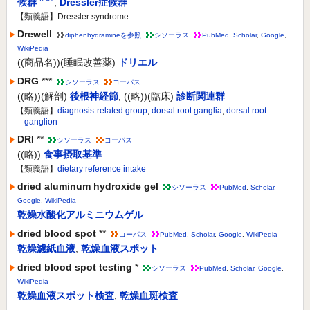
候群
,
Dressler症候群
【類義語】Dressler syndrome
Drewell
diphenhydramineを参照
シソーラス
PubMed
,
Scholar
,
Google
,
WikiPedia
((商品名))(睡眠改善薬)
ドリエル
DRG
***
シソーラス
コーパス
((略))(解剖)
後根神経節
,
((略))(臨床)
診断関連群
【類義語】
diagnosis-related group
,
dorsal root ganglia
,
dorsal root
ganglion
DRI
**
シソーラス
コーパス
((略))
食事摂取基準
【類義語】
dietary reference intake
dried aluminum hydroxide gel
シソーラス
PubMed
,
Scholar
,
Google
,
WikiPedia
乾燥水酸化アルミニウムゲル
dried blood spot
**
コーパス
PubMed
,
Scholar
,
Google
,
WikiPedia
乾燥濾紙血液
,
乾燥血液スポット
dried blood spot testing
*
シソーラス
PubMed
,
Scholar
,
Google
,
WikiPedia
乾燥血液スポット検査
,
乾燥血斑検査