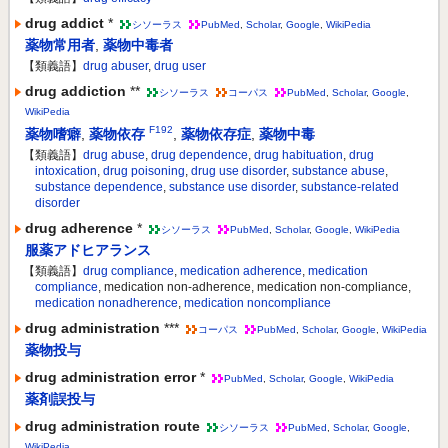
drug addict
*
シソーラス
PubMed
,
Scholar
,
Google
,
WikiPedia
薬物常用者
,
薬物中毒者
【類義語】
drug abuser
,
drug user
drug addiction
**
シソーラス
コーパス
PubMed
,
Scholar
,
Google
,
WikiPedia
F192
薬物嗜癖
,
薬物依存
,
薬物依存症
,
薬物中毒
【類義語】
drug abuse
,
drug dependence
,
drug habituation
,
drug
intoxication
,
drug poisoning
,
drug use disorder
,
substance abuse
,
substance dependence
,
substance use disorder
,
substance-related
disorder
drug adherence
*
シソーラス
PubMed
,
Scholar
,
Google
,
WikiPedia
服薬アドヒアランス
【類義語】
drug compliance
,
medication adherence
,
medication
compliance
, medication non-adherence, medication non-compliance,
medication nonadherence
,
medication noncompliance
drug administration
***
コーパス
PubMed
,
Scholar
,
Google
,
WikiPedia
薬物投与
drug administration error
*
PubMed
,
Scholar
,
Google
,
WikiPedia
薬剤誤投与
drug administration route
シソーラス
PubMed
,
Scholar
,
Google
,
WikiPedia