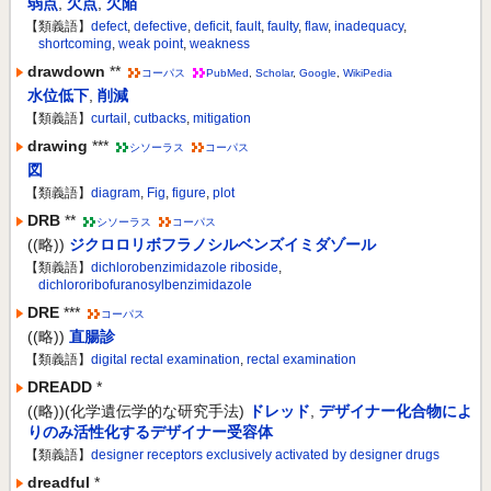
弱点
,
欠点
,
欠陥
【類義語】
defect
,
defective
,
deficit
,
fault
,
faulty
,
flaw
,
inadequacy
,
shortcoming
,
weak point
,
weakness
drawdown
**
コーパス
PubMed
,
Scholar
,
Google
,
WikiPedia
水位低下
,
削減
【類義語】
curtail
,
cutbacks
,
mitigation
drawing
***
シソーラス
コーパス
図
【類義語】
diagram
,
Fig
,
figure
,
plot
DRB
**
シソーラス
コーパス
((略))
ジクロロリボフラノシルベンズイミダゾール
【類義語】
dichlorobenzimidazole riboside
,
dichlororibofuranosylbenzimidazole
DRE
***
コーパス
((略))
直腸診
【類義語】
digital rectal examination
,
rectal examination
DREADD
*
((略))(化学遺伝学的な研究手法)
ドレッド
,
デザイナー化合物によ
りのみ活性化するデザイナー受容体
【類義語】
designer receptors exclusively activated by designer drugs
dreadful
*