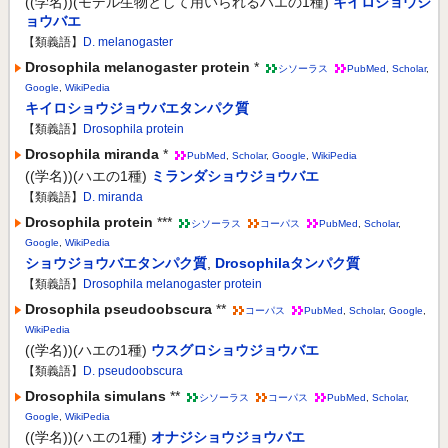
((学名))(モデル生物として用いられるハエの1種)
キイロショウジ
ョウバエ
【類義語】
D. melanogaster
Drosophila melanogaster protein
*
シソーラス
PubMed
,
Scholar
,
Google
,
WikiPedia
キイロショウジョウバエタンパク質
【類義語】
Drosophila protein
Drosophila miranda
*
PubMed
,
Scholar
,
Google
,
WikiPedia
((学名))(ハエの1種)
ミランダショウジョウバエ
【類義語】
D. miranda
Drosophila protein
***
シソーラス
コーパス
PubMed
,
Scholar
,
Google
,
WikiPedia
ショウジョウバエタンパク質
,
Drosophilaタンパク質
【類義語】
Drosophila melanogaster protein
Drosophila pseudoobscura
**
コーパス
PubMed
,
Scholar
,
Google
,
WikiPedia
((学名))(ハエの1種)
ウスグロショウジョウバエ
【類義語】
D. pseudoobscura
Drosophila simulans
**
シソーラス
コーパス
PubMed
,
Scholar
,
Google
,
WikiPedia
((学名))(ハエの1種)
オナジショウジョウバエ