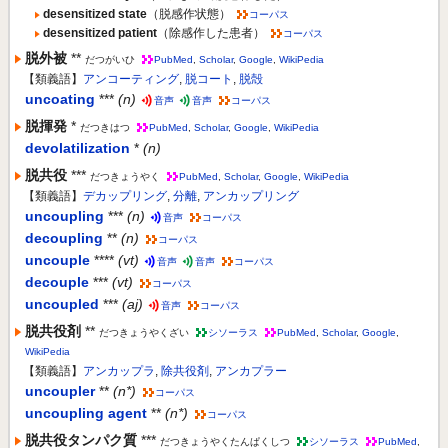
desensitized state
（脱感作状態）
コーパス
desensitized patient
（除感作した患者）
コーパス
脱外被
**
だつがいひ
PubMed
,
Scholar
,
Google
,
WikiPedia
【類義語】
アンコーティング
,
脱コート
,
脱殻
uncoating
***
(n)
音声
音声
コーパス
脱揮発
*
だつきはつ
PubMed
,
Scholar
,
Google
,
WikiPedia
devolatilization
*
(n)
脱共役
***
だつきょうやく
PubMed
,
Scholar
,
Google
,
WikiPedia
【類義語】
デカップリング
,
分離
,
アンカップリング
uncoupling
***
(n)
音声
コーパス
decoupling
**
(n)
コーパス
uncouple
****
(vt)
音声
音声
コーパス
decouple
***
(vt)
コーパス
uncoupled
***
(aj)
音声
コーパス
脱共役剤
**
だつきょうやくざい
シソーラス
PubMed
,
Scholar
,
Google
,
WikiPedia
【類義語】
アンカップラ
,
除共役剤
,
アンカプラー
uncoupler
**
(n*)
コーパス
uncoupling agent
**
(n*)
コーパス
脱共役タンパク質
***
だつきょうやくたんぱくしつ
シソーラス
PubMed
,