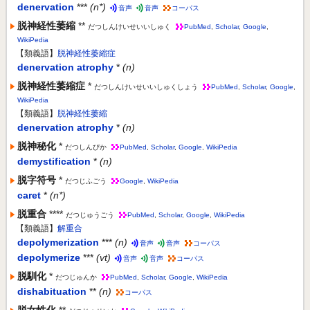
denervation
***
(n*)
音声
音声
コーパス
脱神経性萎縮
**
だつしんけいせいいしゅく
PubMed
,
Scholar
,
Google
,
WikiPedia
【類義語】
脱神経性萎縮症
denervation atrophy
*
(n)
脱神経性萎縮症
*
だつしんけいせいいしゅくしょう
PubMed
,
Scholar
,
Google
,
WikiPedia
【類義語】
脱神経性萎縮
denervation atrophy
*
(n)
脱神秘化
*
だつしんぴか
PubMed
,
Scholar
,
Google
,
WikiPedia
demystification
*
(n)
脱字符号
*
だつじふごう
Google
,
WikiPedia
caret
*
(n*)
脱重合
****
だつじゅうごう
PubMed
,
Scholar
,
Google
,
WikiPedia
【類義語】
解重合
depolymerization
***
(n)
音声
音声
コーパス
depolymerize
***
(vt)
音声
音声
コーパス
脱馴化
*
だつじゅんか
PubMed
,
Scholar
,
Google
,
WikiPedia
dishabituation
**
(n)
コーパス
脱女性化
**