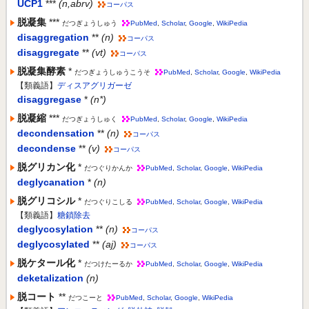
UCP1
***
(n,abrv)
コーパス
脱凝集
***
だつぎょうしゅう
PubMed
,
Scholar
,
Google
,
WikiPedia
disaggregation
**
(n)
コーパス
disaggregate
**
(vt)
コーパス
脱凝集酵素
*
だつぎょうしゅうこうそ
PubMed
,
Scholar
,
Google
,
WikiPedia
【類義語】
ディスアグリガーゼ
disaggregase
*
(n*)
脱凝縮
***
だつぎょうしゅく
PubMed
,
Scholar
,
Google
,
WikiPedia
decondensation
**
(n)
コーパス
decondense
**
(v)
コーパス
脱グリカン化
*
だつぐりかんか
PubMed
,
Scholar
,
Google
,
WikiPedia
deglycanation
*
(n)
脱グリコシル
*
だつぐりこしる
PubMed
,
Scholar
,
Google
,
WikiPedia
【類義語】
糖鎖除去
deglycosylation
**
(n)
コーパス
deglycosylated
**
(aj)
コーパス
脱ケタール化
*
だつけたーるか
PubMed
,
Scholar
,
Google
,
WikiPedia
deketalization
(n)
脱コート
**
だつこーと
PubMed
,
Scholar
,
Google
,
WikiPedia