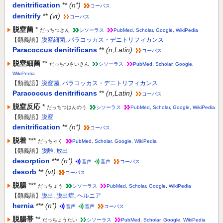
denitrification
**
(n*)
コーパス
denitrify
**
(vt)
コーパス
脱窒菌
*
だっちつきん
シソーラス
PubMed
,
Scholar
,
Google
,
WikiPedia
【類義語】
脱窒細菌
,
パラコッカス・デニトリフィカンス
Paracoccus denitrificans
**
(n,Latin)
コーパス
脱窒細菌
**
だっちつさいきん
シソーラス
PubMed
,
Scholar
,
Google
,
WikiPedia
【類義語】
脱窒菌
,
パラコッカス・デニトリフィカンス
Paracoccus denitrificans
**
(n,Latin)
コーパス
脱窒反応
*
だっちつはんのう
シソーラス
PubMed
,
Scholar
,
Google
,
WikiPedia
【類義語】
脱窒
denitrification
**
(n*)
コーパス
脱着
***
だっちゃく
PubMed
,
Scholar
,
Google
,
WikiPedia
【類義語】
脱離
,
放出
desorption
***
(n*)
音声
音声
コーパス
desorb
**
(vt)
コーパス
脱腸
***
だっちょう
シソーラス
PubMed
,
Scholar
,
Google
,
WikiPedia
【類義語】
脱出
,
脱出症
,
ヘルニア
hernia
***
(n*)
音声
音声
コーパス
脱腸帯
**
だっちょうたい
シソーラス
PubMed
,
Scholar
,
Google
,
WikiPedia