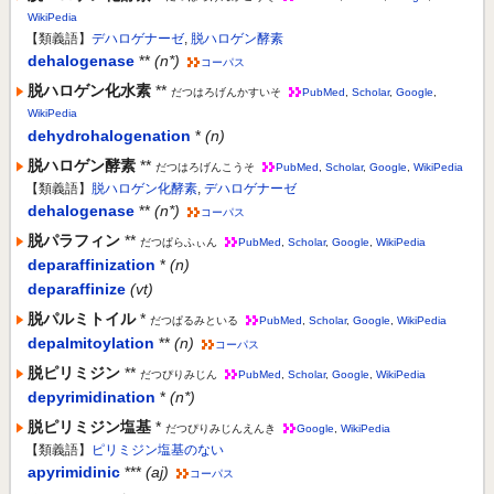
WikiPedia
【類義語】
デハロゲナーゼ
,
脱ハロゲン酵素
dehalogenase
**
(n*)
コーパス
脱ハロゲン化水素
**
だつはろげんかすいそ
PubMed
,
Scholar
,
Google
,
WikiPedia
dehydrohalogenation
*
(n)
脱ハロゲン酵素
**
だつはろげんこうそ
PubMed
,
Scholar
,
Google
,
WikiPedia
【類義語】
脱ハロゲン化酵素
,
デハロゲナーゼ
dehalogenase
**
(n*)
コーパス
脱パラフィン
**
だつぱらふぃん
PubMed
,
Scholar
,
Google
,
WikiPedia
deparaffinization
*
(n)
deparaffinize
(vt)
脱パルミトイル
*
だつぱるみといる
PubMed
,
Scholar
,
Google
,
WikiPedia
depalmitoylation
**
(n)
コーパス
脱ピリミジン
**
だつぴりみじん
PubMed
,
Scholar
,
Google
,
WikiPedia
depyrimidination
*
(n*)
脱ピリミジン塩基
*
だつぴりみじんえんき
Google
,
WikiPedia
【類義語】
ピリミジン塩基のない
apyrimidinic
***
(aj)
コーパス