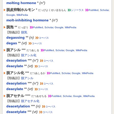
molting hormone
*
(n*)
脱皮抑制ホルモン
*
だっぴよくせいほるもん
シソーラス
PubMed
,
Scholar
,
Google
,
WikiPedia
molt-inhibiting hormone
*
(n*)
脱泡
**
だっぽう
PubMed
,
Scholar
,
Google
,
WikiPedia
【類義語】
脱気
degassing
**
(n)
コーパス
degas
**
(vt)
コーパス
脱アシル
***
だつあしる
PubMed
,
Scholar
,
Google
,
WikiPedia
【類義語】
脱アシル化
deacylation
***
(n*)
コーパス
deacylate
**
(vt)
コーパス
脱アシル化
***
だつあしるか
PubMed
,
Scholar
,
Google
,
WikiPedia
【類義語】
脱アシル
deacylation
***
(n*)
コーパス
deacylate
**
(vt)
コーパス
脱アセチル
****
だつあせちる
PubMed
,
Scholar
,
Google
,
WikiPedia
【類義語】
脱アセチル化
deacetylation
***
(n)
コーパス
deacetylate
***
(vt)
コーパス