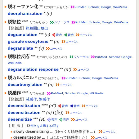
脱オーファン化
**
だつおーふぁんか
PubMed
,
Scholar
,
Google
,
WikiPedia
deorphanization
*
(n)
脱顆粒
****
だつかりゅう
シソーラス
PubMed
,
Scholar
,
Google
,
WikiPedia
【類義語】
顆粒開口放出
degranulation
***
(n)
音声
音声
コーパス
granule exocytosis
**
(n)
コーパス
degranulate
**
(v)
コーパス
脱顆粒反応
***
だつかりゅうはんのう
シソーラス
PubMed
,
Scholar
,
Google
,
WikiPedia
degranulation response
**
(n*)
コーパス
脱カルボニル
*
だつかるぼにる
PubMed
,
Scholar
,
Google
,
WikiPedia
decarbonylation
**
(n)
コーパス
脱感作
****
だつかんさ
PubMed
,
Scholar
,
Google
,
WikiPedia
【類義語】
減感作
,
除感作
desensitization
****
(n*)
音声
音声
コーパス
desensitisation
**
(n)
((英))
コーパス
desensitize
***
(vt)
音声
音声
コーパス
【 用 法 】
例文を表示する/隠す
slowly desensitizing ...
（ゆっくり脱感作する…）
コーパス
desensitized by ...
（…によって脱感作した）
コーパス