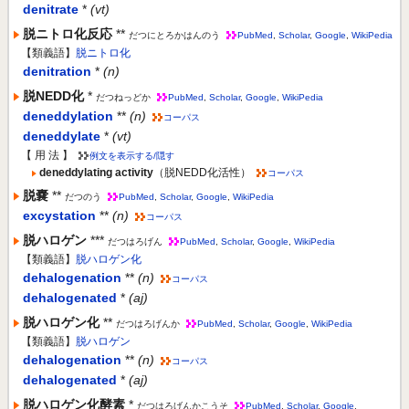
denitrate
*
(vt)
脱ニトロ化反応
**
だつにとろかはんのう
PubMed
,
Scholar
,
Google
,
WikiPedia
【類義語】
脱ニトロ化
denitration
*
(n)
脱NEDD化
*
だつねっどか
PubMed
,
Scholar
,
Google
,
WikiPedia
deneddylation
**
(n)
コーパス
deneddylate
*
(vt)
【 用 法 】
例文を表示する/隠す
deneddylating activity
（脱NEDD化活性）
コーパス
脱嚢
**
だつのう
PubMed
,
Scholar
,
Google
,
WikiPedia
excystation
**
(n)
コーパス
脱ハロゲン
***
だつはろげん
PubMed
,
Scholar
,
Google
,
WikiPedia
【類義語】
脱ハロゲン化
dehalogenation
**
(n)
コーパス
dehalogenated
*
(aj)
脱ハロゲン化
**
だつはろげんか
PubMed
,
Scholar
,
Google
,
WikiPedia
【類義語】
脱ハロゲン
dehalogenation
**
(n)
コーパス
dehalogenated
*
(aj)
脱ハロゲン化酵素
*
だつはろげんかこうそ
PubMed
,
Scholar
,
Google
,