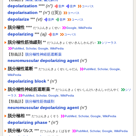
depolarization
****
(n*)
音声
音声
コーパス
depolarisation
**
(n*)
((英))
コーパス
depolarize
***
(vt)
音声
音声
コーパス
脱分極性
****
だつぶんきょくせい
Google
,
WikiPedia
depolarizing
***
(aj)
音声
コーパス
脱分極性筋弛緩剤
**
だつぶんきょくせいきんしかんざい
シソーラス
PubMed
,
Scholar
,
Google
,
WikiPedia
【類義語】
脱分極性神経筋遮断薬
neuromuscular depolarizing agent
(n*)
脱分極性遮断
**
だつぶんきょくせいしゃだん
PubMed
,
Scholar
,
Google
,
WikiPedia
depolarizing block
*
(n*)
脱分極性神経筋遮断薬
**
だつぶんきょくせいしんけいきんしゃだんやく
シソ
ーラス
PubMed
,
Scholar
,
Google
,
WikiPedia
【類義語】
脱分極性筋弛緩剤
neuromuscular depolarizing agent
(n*)
脱分極相
***
だつぶんきょくそう
PubMed
,
Scholar
,
Google
,
WikiPedia
depolarizing phase
*
(n*)
脱分極パルス
***
だつぶんきょくぱるす
PubMed
,
Scholar
,
Google
,
WikiPedia