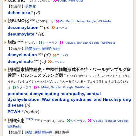
だつじょせいか
Google
,
WikiPedia
【類義語】
男性化
defeminize
*
(vt)
脱SUMO化
***
だつすもーか
PubMed
,
Scholar
,
Google
,
WikiPedia
desumoylation
**
(n)
コーパス
desumoylate
*
(vt)
脱髄
****
だつずい
シソーラス
PubMed
,
Scholar
,
Google
,
WikiPedia
【類義語】
脱髄疾患
,
脱髄性疾患
demyelination
***
(n*)
コーパス
demyelinate
***
(vt)
コーパス
脱髄型末梢神経炎・中枢性髄鞘形成不全症・ワールデンブルグ症
候群・ヒルシュスプルング病
*
だつずいがたまっしょうしんけいえんちゅうす
うせいずいしょうけいせいふぜんしょうわーるでんぶるぐびょうひるしゅすぷるんぐびょ
う
シソーラス
PubMed
,
Scholar
,
Google
,
WikiPedia
peripheral demyelinating neuropathy, central
dysmyelination, Waardenburg syndrome, and Hirschsprung
disease
(n)
PCWH
*
(n,abrv)
G379
脱髄疾患
***
だつずいしっかん
シソーラス
PubMed
,
Scholar
,
Google
,
WikiPedia
【類義語】
脱髄
,
脱髄性疾患
, 脱髄障害