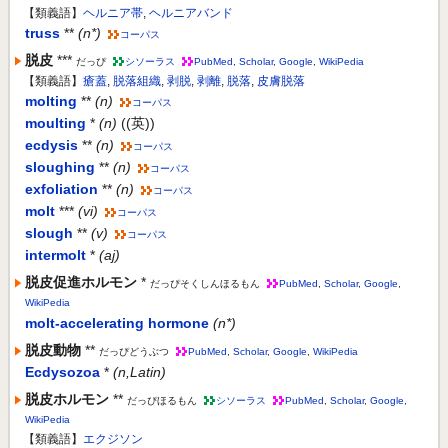
【類義語】
ヘルニア帯
,
ヘルニアバンド
truss
**
(n*)
コーパス
脱皮
***
だっぴ
シソーラス
PubMed
,
Scholar
,
Google
,
WikiPedia
【類義語】
瘡蓋
,
脱落組織
,
剥脱
,
剥離
,
脱落
,
皮膚脱落
molting
**
(n)
コーパス
moulting
*
(n)
((英))
ecdysis
**
(n)
コーパス
sloughing
**
(n)
コーパス
exfoliation
**
(n)
コーパス
molt
***
(vi)
コーパス
slough
**
(v)
コーパス
intermolt
*
(aj)
脱皮促進ホルモン
*
だっぴそくしんほるもん
PubMed
,
Scholar
,
Google
,
WikiPedia
molt-accelerating hormone
(n*)
脱皮動物
**
だっぴどうぶつ
PubMed
,
Scholar
,
Google
,
WikiPedia
Ecdysozoa
*
(n,Latin)
脱皮ホルモン
**
だっぴほるもん
シソーラス
PubMed
,
Scholar
,
Google
,
WikiPedia
【類義語】
エクジソン