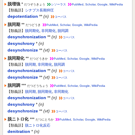
脱増強
*
だつぞうきょう
シソーラス
PubMed
,
Scholar
,
Google
,
WikiPedia
【類義語】
シナプス長期抑圧
depotentiation
**
(n)
コーパス
脱同期
**
だつどうき
PubMed
,
Scholar
,
Google
,
WikiPedia
【類義語】
脱同期化
,
非同期化
,
脱同調
desynchronization
**
(n)
コーパス
desynchrony
*
(n)
desynchronize
**
(vt)
コーパス
脱同期化
**
だつどうきか
PubMed
,
Scholar
,
Google
,
WikiPedia
【類義語】
脱同期
,
非同期化
,
脱同調
desynchronization
**
(n)
コーパス
desynchronize
**
(vt)
コーパス
脱同調
***
だつどうちょう
PubMed
,
Scholar
,
Google
,
WikiPedia
【類義語】
脱同期
,
脱同期化
,
非同期化
desynchronization
**
(n)
コーパス
desynchrony
*
(n)
desynchronize
**
(vt)
コーパス
脱ニトロ化
***
だつにとろか
PubMed
,
Scholar
,
Google
,
WikiPedia
【類義語】
脱ニトロ化反応
denitration
*
(n)