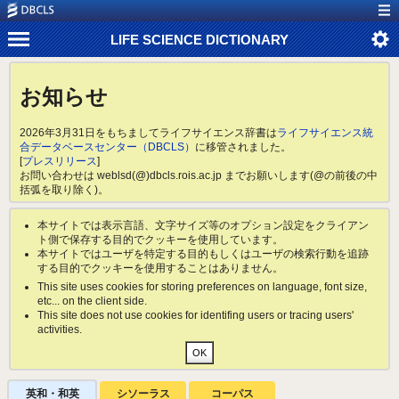
LIFE SCIENCE DICTIONARY
お知らせ
2026年3月31日をもちましてライフサイエンス辞書は
ライフサイエンス統
合データベースセンター（DBCLS）
に移管されました。
[
プレスリリース
]
お問い合わせは weblsd(@)dbcls.rois.ac.jp までお願いします(@の前後の中
括弧を取り除く)。
本サイトでは表示言語、文字サイズ等のオプション設定をクライアン
ト側で保存する目的でクッキーを使用しています。
本サイトではユーザを特定する目的もしくはユーザの検索行動を追跡
する目的でクッキーを使用することはありません。
This site uses cookies for storing preferences on language, font size,
etc... on the client side.
This site does not use cookies for identifing users or tracing users'
activities.
英和・和英
シソーラス
コーパス