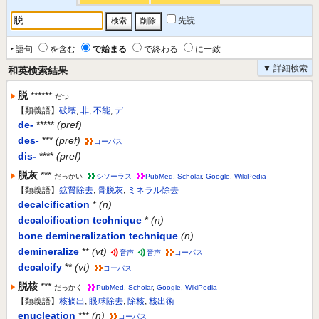
先読
‣ 語句
を含む
で始まる
で終わる
に一致
▼ 詳細検索
和英検索結果
脱
******
だつ
【類義語】
破壊
,
非
,
不能
,
デ
de-
*****
(pref)
des-
***
(pref)
コーパス
dis-
****
(pref)
脱灰
***
だっかい
シソーラス
PubMed
,
Scholar
,
Google
,
WikiPedia
【類義語】
鉱質除去
,
骨脱灰
,
ミネラル除去
decalcification
*
(n)
decalcification technique
*
(n)
bone demineralization technique
(n)
demineralize
**
(vt)
音声
音声
コーパス
decalcify
**
(vt)
コーパス
脱核
***
だっかく
PubMed
,
Scholar
,
Google
,
WikiPedia
【類義語】
核摘出
,
眼球除去
,
除核
,
核出術
enucleation
***
(n)
コーパス