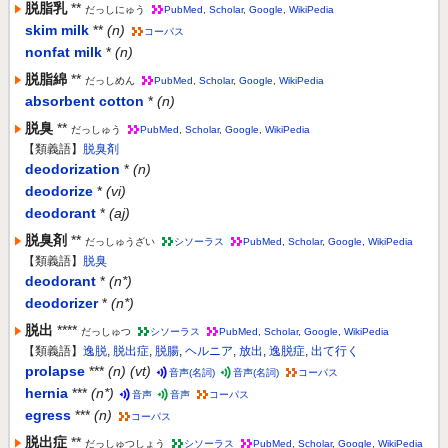
脱脂乳
**
だっしにゅう
PubMed
,
Scholar
,
Google
,
WikiPedia
skim milk
**
(n)
コーパス
nonfat milk
*
(n)
脱脂綿
**
だっしめん
PubMed
,
Scholar
,
Google
,
WikiPedia
absorbent cotton
*
(n)
脱臭
**
だっしゅう
PubMed
,
Scholar
,
Google
,
WikiPedia
【類義語】
脱臭剤
deodorization
*
(n)
deodorize
*
(vi)
deodorant
*
(aj)
脱臭剤
**
だっしゅうざい
シソーラス
PubMed
,
Scholar
,
Google
,
WikiPedia
【類義語】
脱臭
deodorant
*
(n*)
deodorizer
*
(n*)
脱出
****
だっしゅつ
シソーラス
PubMed
,
Scholar
,
Google
,
WikiPedia
【類義語】
逸脱
,
脱出症
,
脱腸
,
ヘルニア
,
放出
,
逸脱症
,
出て行く
prolapse
***
(n) (vt)
音声(名詞)
音声(名詞)
コーパス
hernia
***
(n*)
音声
音声
コーパス
egress
***
(n)
コーパス
脱出症
**
だっしゅつしょう
シソーラス
PubMed
,
Scholar
,
Google
,
WikiPedia