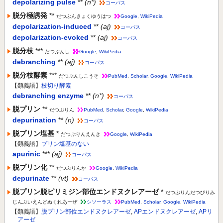
depolarizing pulse
**
(n*)
コーパス
脱分極誘発
**
だつぶんきょくゆうはつ
Google
,
WikiPedia
depolarization-induced
**
(aj)
コーパス
depolarization-evoked
**
(aj)
コーパス
脱分枝
***
だつぶんし
Google
,
WikiPedia
debranching
**
(aj)
コーパス
脱分枝酵素
***
だつぶんしこうそ
PubMed
,
Scholar
,
Google
,
WikiPedia
【類義語】
枝切り酵素
debranching enzyme
**
(n*)
コーパス
脱プリン
**
だつぷりん
PubMed
,
Scholar
,
Google
,
WikiPedia
depurination
**
(n)
コーパス
脱プリン塩基
*
だつぷりんえんき
Google
,
WikiPedia
【類義語】
プリン塩基のない
apurinic
***
(aj)
コーパス
脱プリン化
**
だつぷりんか
Google
,
WikiPedia
depurinate
**
(vt)
コーパス
脱プリン脱ピリミジン部位エンドヌクレアーゼ
*
だつぷりんだつぴりみ
じんぶいえんどぬくれあーぜ
シソーラス
PubMed
,
Scholar
,
Google
,
WikiPedia
【類義語】
脱プリン部位エンドヌクレアーゼ
,
APエンドヌクレアーゼ
,
APリ
アーゼ