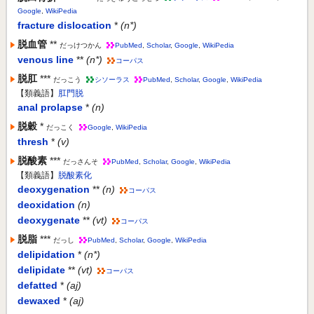
Google
,
WikiPedia
fracture dislocation
*
(n*)
脱血管
**
だっけつかん
PubMed
,
Scholar
,
Google
,
WikiPedia
venous line
**
(n*)
コーパス
脱肛
***
だっこう
シソーラス
PubMed
,
Scholar
,
Google
,
WikiPedia
【類義語】
肛門脱
anal prolapse
*
(n)
脱穀
*
だっこく
Google
,
WikiPedia
thresh
*
(v)
脱酸素
***
だっさんそ
PubMed
,
Scholar
,
Google
,
WikiPedia
【類義語】
脱酸素化
deoxygenation
**
(n)
コーパス
deoxidation
(n)
deoxygenate
**
(vt)
コーパス
脱脂
***
だっし
PubMed
,
Scholar
,
Google
,
WikiPedia
delipidation
*
(n*)
delipidate
**
(vt)
コーパス
defatted
*
(aj)
dewaxed
*
(aj)