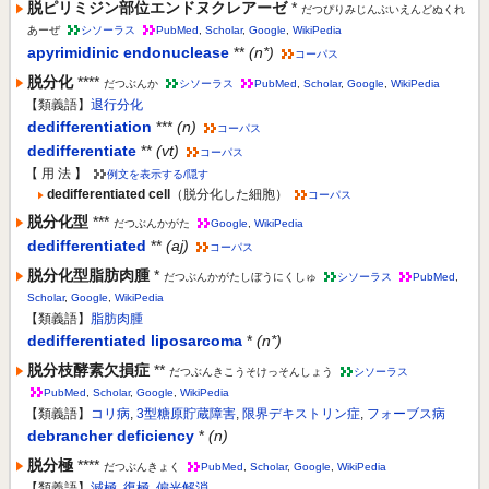
脱ピリミジン部位エンドヌクレアーゼ
*
だつぴりみじんぶいえんどぬくれ
あーぜ
シソーラス
PubMed
,
Scholar
,
Google
,
WikiPedia
apyrimidinic endonuclease
**
(n*)
コーパス
脱分化
****
だつぶんか
シソーラス
PubMed
,
Scholar
,
Google
,
WikiPedia
【類義語】
退行分化
dedifferentiation
***
(n)
コーパス
dedifferentiate
**
(vt)
コーパス
【 用 法 】
例文を表示する/隠す
dedifferentiated cell
（脱分化した細胞）
コーパス
脱分化型
***
だつぶんかがた
Google
,
WikiPedia
dedifferentiated
**
(aj)
コーパス
脱分化型脂肪肉腫
*
だつぶんかがたしぼうにくしゅ
シソーラス
PubMed
,
Scholar
,
Google
,
WikiPedia
【類義語】
脂肪肉腫
dedifferentiated liposarcoma
*
(n*)
脱分枝酵素欠損症
**
だつぶんきこうそけっそんしょう
シソーラス
PubMed
,
Scholar
,
Google
,
WikiPedia
【類義語】
コリ病
,
3型糖原貯蔵障害
,
限界デキストリン症
,
フォーブス病
debrancher deficiency
*
(n)
脱分極
****
だつぶんきょく
PubMed
,
Scholar
,
Google
,
WikiPedia
【類義語】
減極
,
復極
,
偏光解消