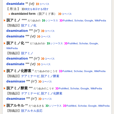
deamidate
**
(vt)
コーパス
【 用 法 】
例文を表示する/隠す
deamidated form
（脱アミド体）
コーパス
脱アミノ
****
だつあみの
シソーラス
PubMed
,
Scholar
,
Google
,
WikiPedia
【類義語】
脱アミノ化
deamination
***
(n*)
コーパス
deaminate
***
(vt)
コーパス
脱アミノ化
***
だつあみのか
シソーラス
PubMed
,
Scholar
,
Google
,
WikiPedia
【類義語】
脱アミノ
deamination
***
(n*)
コーパス
deaminate
***
(vt)
コーパス
脱アミノ化酵素
*
だつあみのかこうそ
PubMed
,
Scholar
,
Google
,
WikiPedia
【類義語】
デアミナーゼ
,
脱アミノ酵素
deaminase
***
(n*)
コーパス
脱アミノ酵素
***
だつあみのこうそ
PubMed
,
Scholar
,
Google
,
WikiPedia
【類義語】
デアミナーゼ
,
脱アミノ化酵素
deaminase
***
(n*)
コーパス
脱アルキル
**
だつあるきる
シソーラス
PubMed
,
Scholar
,
Google
,
WikiPedia
【類義語】
脱アルキル反応