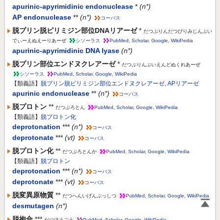
apurinic-apyrimidinic endonuclease
*
(n*)
AP endonuclease
**
(n*)
コーパス
脱プリン脱ピリミジン部位DNAリアーゼ
*
だつぷりんだつぴりみじんぶい
でぃーえぬえーりあーぜ
シソーラス
PubMed
,
Scholar
,
Google
,
WikiPedia
apurinic-apyrimidinic DNA lyase
(n*)
脱プリン部位エンドヌクレアーゼ
*
だつぷりんぶいえんどぬくれあーぜ
シソーラス
PubMed
,
Scholar
,
Google
,
WikiPedia
【類義語】
脱プリン脱ピリミジン部位エンドヌクレアーゼ
,
APリアーゼ
apurinic endonuclease
**
(n*)
コーパス
脱プロトン
**
だつぷろとん
PubMed
,
Scholar
,
Google
,
WikiPedia
【類義語】
脱プロトン化
deprotonation
***
(n*)
コーパス
deprotonate
***
(vt)
コーパス
脱プロトン化
**
だつぷろとんか
PubMed
,
Scholar
,
Google
,
WikiPedia
【類義語】
脱プロトン
deprotonation
***
(n*)
コーパス
deprotonate
***
(vt)
コーパス
脱変異原物質
**
だつへんいげんぶっしつ
PubMed
,
Scholar
,
Google
,
WikiPedia
desmutagen
(n*)
脱抱合
***
だつほうごう
PubMed
,
Scholar
,
Google
,
WikiPedia