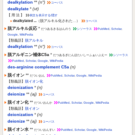
dealkylation
**
(n*)
コーパス
dealkylate
*
(vt)
【 用 法 】
例文を表示する/隠す
dealkylated ...
（脱アルキル化された…）
コーパス
脱アルキル反応
*
だつあるきるはんのう
シソーラス
PubMed
,
Scholar
,
Google
,
WikiPedia
【類義語】
脱アルキル
dealkylation
**
(n*)
コーパス
脱アルギニン補体C5a
*
だつあるぎにんほたいしーふぁいぶえー
シソーラス
PubMed
,
Scholar
,
Google
,
WikiPedia
des-arginine complement C5a
(n)
脱イオン
**
だついおん
PubMed
,
Scholar
,
Google
,
WikiPedia
【類義語】
脱イオン化
deionization
*
(n)
deionize
**
(aj)
コーパス
脱イオン化
**
だついおんか
PubMed
,
Scholar
,
Google
,
WikiPedia
【類義語】
脱イオン
deionization
*
(n)
deionize
**
(aj)
コーパス
脱イオン水
**
だついおんすい
PubMed
,
Scholar
,
Google
,
WikiPedia