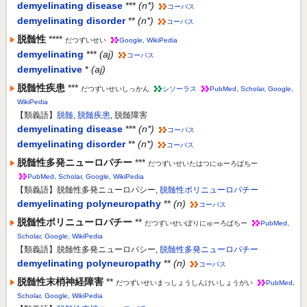
demyelinating disease
***
(n*)
コーパス
demyelinating disorder
**
(n*)
コーパス
脱髄性
****
だつずいせい
Google
,
WikiPedia
demyelinating
***
(aj)
コーパス
demyelinative
*
(aj)
脱髄性疾患
***
だつずいせいしっかん
シソーラス
PubMed
,
Scholar
,
Google
,
WikiPedia
【類義語】
脱髄
,
脱髄疾患
, 脱髄障害
demyelinating disease
***
(n*)
コーパス
demyelinating disorder
**
(n*)
コーパス
脱髄性多発ニューロパチー
***
だつずいせいたはつにゅーろぱちー
PubMed
,
Scholar
,
Google
,
WikiPedia
【類義語】脱髄性多発ニューロパシー,
脱髄性ポリニューロパチー
demyelinating polyneuropathy
**
(n)
コーパス
脱髄性ポリニューロパチー
**
だつずいせいぽりにゅーろぱちー
PubMed
,
Scholar
,
Google
,
WikiPedia
【類義語】脱髄性多発ニューロパシー,
脱髄性多発ニューロパチー
demyelinating polyneuropathy
**
(n)
コーパス
脱髄性末梢神経障害
**
だつずいせいまっしょうしんけいしょうがい
PubMed
,
Scholar
,
Google
,
WikiPedia