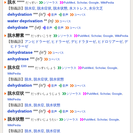
脱水
*****
だっすい
シソーラス
PubMed
,
Scholar
,
Google
,
WikiPedia
【類義語】
脱水症
,
脱水症状
,
脱水状態
,
水ストレス
,
水分欠乏
dehydration
***
(n*)
音声
音声
コーパス
water deprivation
**
(n)
コーパス
dehydrate
***
(vt)
音声
音声
コーパス
脱水酵素
***
だっすいこうそ
シソーラス
PubMed
,
Scholar
,
Google
,
WikiPedia
【類義語】
アンヒドラーゼ
,
ヒドラーゼ
,
デヒドラターゼ
,
ヒドロリアーゼ
,
デ
ヒドラーゼ
dehydratase
***
(n*)
コーパス
anhydrase
***
(n*)
コーパス
E86
脱水症
****
だっすいしょう
シソーラス
PubMed
,
Scholar
,
Google
,
WikiPedia
【類義語】
脱水
,
脱水症状
,
脱水状態
dehydration
***
(n*)
音声
音声
コーパス
脱水症状
***
だっすいしょうじょう
シソーラス
PubMed
,
Scholar
,
Google
,
WikiPedia
【類義語】
脱水
,
脱水症
,
脱水状態
dehydration
***
(n*)
音声
音声
コーパス
脱水状態
***
だっすいじょうたい
シソーラス
PubMed
,
Scholar
,
Google
,
WikiPedia
【類義語】
脱水
,
脱水症
,
脱水症状