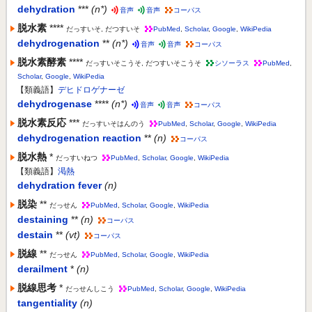
dehydration
***
(n*)
音声
音声
コーパス
脱水素
****
だっすいそ, だつすいそ
PubMed
,
Scholar
,
Google
,
WikiPedia
dehydrogenation
**
(n*)
音声
音声
コーパス
脱水素酵素
****
だっすいそこうそ, だつすいそこうそ
シソーラス
PubMed
,
Scholar
,
Google
,
WikiPedia
【類義語】
デヒドロゲナーゼ
dehydrogenase
****
(n*)
音声
音声
コーパス
脱水素反応
***
だっすいそはんのう
PubMed
,
Scholar
,
Google
,
WikiPedia
dehydrogenation reaction
**
(n)
コーパス
脱水熱
*
だっすいねつ
PubMed
,
Scholar
,
Google
,
WikiPedia
【類義語】
渇熱
dehydration fever
(n)
脱染
**
だっせん
PubMed
,
Scholar
,
Google
,
WikiPedia
destaining
**
(n)
コーパス
destain
**
(vt)
コーパス
脱線
**
だっせん
PubMed
,
Scholar
,
Google
,
WikiPedia
derailment
*
(n)
脱線思考
*
だっせんしこう
PubMed
,
Scholar
,
Google
,
WikiPedia
tangentiality
(n)