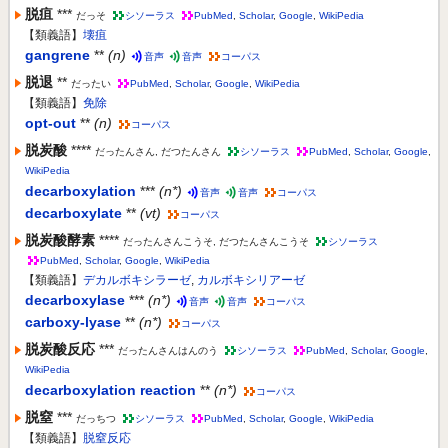
脱疽
***
だっそ
シソーラス
PubMed
,
Scholar
,
Google
,
WikiPedia
【類義語】
壊疽
gangrene
**
(n)
音声
音声
コーパス
脱退
**
だったい
PubMed
,
Scholar
,
Google
,
WikiPedia
【類義語】
免除
opt-out
**
(n)
コーパス
脱炭酸
****
だったんさん, だつたんさん
シソーラス
PubMed
,
Scholar
,
Google
,
WikiPedia
decarboxylation
***
(n*)
音声
音声
コーパス
decarboxylate
**
(vt)
コーパス
脱炭酸酵素
****
だったんさんこうそ, だつたんさんこうそ
シソーラス
PubMed
,
Scholar
,
Google
,
WikiPedia
【類義語】
デカルボキシラーゼ
,
カルボキシリアーゼ
decarboxylase
***
(n*)
音声
音声
コーパス
carboxy-lyase
**
(n*)
コーパス
脱炭酸反応
***
だったんさんはんのう
シソーラス
PubMed
,
Scholar
,
Google
,
WikiPedia
decarboxylation reaction
**
(n*)
コーパス
脱窒
***
だっちつ
シソーラス
PubMed
,
Scholar
,
Google
,
WikiPedia
【類義語】
脱窒反応