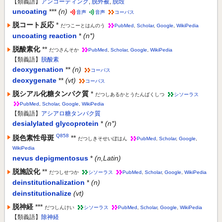
【類義語】
アンコーティング
,
脱外被
,
脱殻
uncoating
***
(n)
音声
音声
コーパス
脱コート反応
*
だつこーとはんのう
PubMed
,
Scholar
,
Google
,
WikiPedia
uncoating reaction
*
(n*)
脱酸素化
**
だつさんそか
PubMed
,
Scholar
,
Google
,
WikiPedia
【類義語】
脱酸素
deoxygenation
**
(n)
コーパス
deoxygenate
**
(vt)
コーパス
脱シアル化糖タンパク質
*
だつしあるかとうたんぱくしつ
シソーラス
PubMed
,
Scholar
,
Google
,
WikiPedia
【類義語】
アシアロ糖タンパク質
desialylated glycoprotein
*
(n*)
Q858
脱色素性母斑
**
だつしきそせいぼはん
PubMed
,
Scholar
,
Google
,
WikiPedia
nevus depigmentosus
*
(n,Latin)
脱施設化
**
だつしせつか
シソーラス
PubMed
,
Scholar
,
Google
,
WikiPedia
deinstitutionalization
*
(n)
deinstitutionalize
(vt)
脱神経
***
だつしんけい
シソーラス
PubMed
,
Scholar
,
Google
,
WikiPedia
【類義語】
除神経