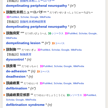
【類義語】
脱髄性末梢ニューロパチー
demyelinating peripheral neuropathy
*
(n*)
脱髄性末梢ニューロパチー
*
だつずいせいまっしょうにゅーろぱちー
PubMed
,
Scholar
,
Google
,
WikiPedia
【類義語】
脱髄性末梢神経障害
demyelinating peripheral neuropathy
*
(n*)
脱髄病変
***
だつずいびょうへん
シソーラス
PubMed
,
Scholar
,
Google
,
WikiPedia
demyelinating lesion
**
(n*)
コーパス
脱制御
***
だつせいぎょ
PubMed
,
Scholar
,
Google
,
WikiPedia
【類義語】
制御異常
dyscontrol
*
(n)
脱接着
***
だつせっちゃく
PubMed
,
Scholar
,
Google
,
WikiPedia
de-adhesion
**
(n)
コーパス
deadhesion
*
(n)
脱線維素
**
だつせんいそ
PubMed
,
Scholar
,
Google
,
WikiPedia
defibrination
*
(n*)
脱線維素症候群
**
だつせんいそしょうこうぐん
シソーラス
PubMed
,
Scholar
,
Google
,
WikiPedia
defibrination syndrome
*
(n)