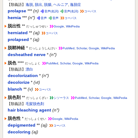
【類義語】
逸脱
,
脱出
,
脱腸
,
ヘルニア
,
逸脱症
prolapse
***
(n)
音声(名詞)
音声(名詞)
コーパス
hernia
***
(n*)
音声
音声
コーパス
脱出性
**
だっしゅつせい
Google
,
WikiPedia
herniated
**
(aj)
コーパス
prolapsed
*
(aj)
脱鞘神経
*
だっしょうしんけい
PubMed
,
Scholar
,
Google
,
WikiPedia
desheathed nerve
*
(n*)
脱色
****
だっしょく
PubMed
,
Scholar
,
Google
,
WikiPedia
【類義語】
漂白
decolorization
*
(n*)
decolorize
*
(vt)
blanch
**
(v)
コーパス
脱色剤
**
だっしょくざい
シソーラス
PubMed
,
Scholar
,
Google
,
WikiPedia
【類義語】
毛髪脱色剤
hair bleaching agent
(n*)
脱色性
*
だっしょくせい
Google
,
WikiPedia
depigmented
**
(aj)
コーパス
decoloring
(aj)