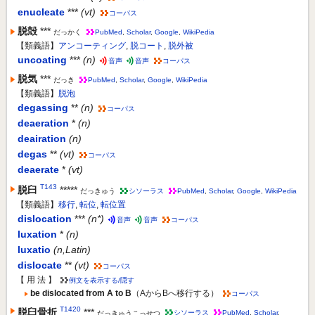
enucleate
***
(vt)
コーパス
脱殻
***
だっかく
PubMed
,
Scholar
,
Google
,
WikiPedia
【類義語】
アンコーティング
,
脱コート
,
脱外被
uncoating
***
(n)
音声
音声
コーパス
脱気
***
だっき
PubMed
,
Scholar
,
Google
,
WikiPedia
【類義語】
脱泡
degassing
**
(n)
コーパス
deaeration
*
(n)
deairation
(n)
degas
**
(vt)
コーパス
deaerate
*
(vt)
T143
脱臼
*****
だっきゅう
シソーラス
PubMed
,
Scholar
,
Google
,
WikiPedia
【類義語】
移行
,
転位
,
転位置
dislocation
***
(n*)
音声
音声
コーパス
luxation
*
(n)
luxatio
(n,Latin)
dislocate
**
(vt)
コーパス
【 用 法 】
例文を表示する/隠す
be dislocated from A to B
（AからBへ移行する）
コーパス
T1420
脱臼骨折
***
だっきゅうこっせつ
シソーラス
PubMed
,
Scholar
,