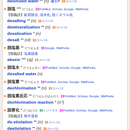
deionized water
**
(n)
音声
コーパス
脱塩
***
だつえん
PubMed
,
Scholar
,
Google
,
WikiPedia
【類義語】
鉱質除去
,
淡水化
,
脱ミネラル化
desalting
**
(n)
コーパス
demineralization
**
(n)
コーパス
desalination
*
(n)
desalt
**
(vt)
コーパス
脱塩基
**
だつえんき
Google
,
WikiPedia
【類義語】
塩基脱落
abasic
***
(aj)
コーパス
脱塩水
*
だつえんすい
PubMed
,
Scholar
,
Google
,
WikiPedia
desalted water
(n)
脱塩素
**
だつえんそ
PubMed
,
Scholar
,
Google
,
WikiPedia
dechlorination
**
(n)
コーパス
脱塩素反応
**
だつえんそはんのう
PubMed
,
Scholar
,
Google
,
WikiPedia
dechlorination reaction
*
(n*)
脱黄化
*
だつおうか
シソーラス
PubMed
,
Scholar
,
Google
,
WikiPedia
【類義語】
暗中退色
de-etiolation
**
(n)
コーパス
deetiolation
**
(n)
コーパス